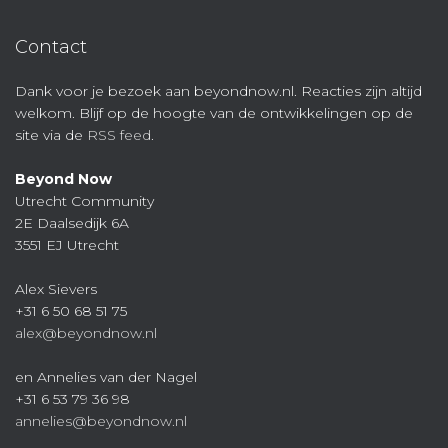
Contact
Dank voor je bezoek aan beyondnow.nl. Reacties zijn altijd
welkom. Blijf op de hoogte van de ontwikkelingen op de
site via de
RSS feed
.
Beyond Now
Utrecht Community
2E Daalsedijk 6A
3551 EJ Utrecht
Alex Sievers
+31 6 50 68 51 75
alex@beyondnow.nl
en Annelies van der Nagel
+31 6 53 79 36 98
annelies@beyondnow.nl