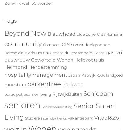
Zo wil ik wel 150 worden
Tags
Beyond Now
Blauwhoed
blue zone
Città Romana
community
CPO
doelgroepen
Compaen
Detroit
gastvrij
duurzaamheid
Dorpsplein Mierlo-Hout
duurzaam
Florida
gastvrouw
Geworteld Wonen
Hellevoetsluis
Helmond
Herbestemming
hospitalitymanagement
Japan
Katwijk
landgoed
Kyoto
parkentree
Parkweg
moestuin
Schiedam
RijswijkBuiten
participatiesamenleving
senioren
Senior Smart
Seniorenhuisvesting
Living
Vitaal&Zo
vakantiepark
Studiereis
sun city
trends
Wonen
welzijn
woningmarkt