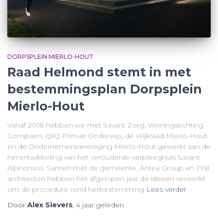
DORPSPLEIN MIERLO-HOUT
Raad Helmond stemt in met
bestemmingsplan Dorpsplein
Mierlo-Hout
Vanaf 2018 hebben we met Savant Zorg, Woningstichting
Compaen, QliQ Primair Onderwijs, de Wijkraad Mierlo-Hout
en de Ondernemersvereniging Mierlo-Hout gewerkt aan de
herontwikkeling van het verouderde verpleeghuis Savant
Alphonsus. Samen met de gemeente, Antea Group en JYB
architecten hebben het afgelopen jaar de ideeën verwerkt
om de procedure rond herbestemming
Lees verder
Door
Alex Sievers
,
4 jaar
geleden