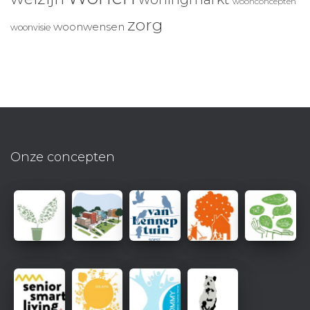
woonconcepten
zorg
woonwensen
woonvisie
Onze concepten