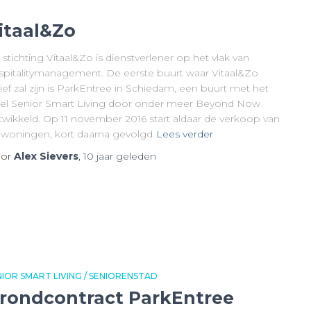
itaal&Zo
stichting Vitaal&Zo is dienstverlener op het vlak van
spitalitymanagement. De eerste buurt waar Vitaal&Zo
ief zal zijn is ParkEntree in Schiedam, een buurt met het
bel Senior Smart Living door onder meer Beyond Now
twikkeld. Op 11 november 2016 start aldaar de verkoop van
 woningen, kort daarna gevolgd
Lees verder
or
Alex Sievers
,
10 jaar
geleden
NIOR SMART LIVING / SENIORENSTAD
rondcontract ParkEntree