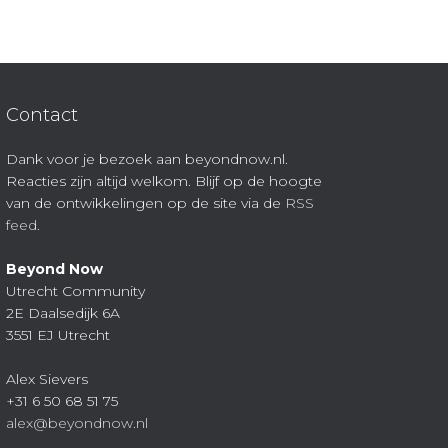
Contact
Dank voor je bezoek aan beyondnow.nl.
Reacties zijn altijd welkom. Blijf op de hoogte
van de ontwikkelingen op de site via de
RSS
feed
.
Beyond Now
Utrecht Community
2E Daalsedijk 6A
3551 EJ Utrecht
Alex Sievers
+31 6 50 68 51 75
alex@beyondnow.nl