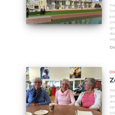
Pa
Sc
ker
on
gr
daa
se
Do
DO
Z
We
ge
ste
va
wo