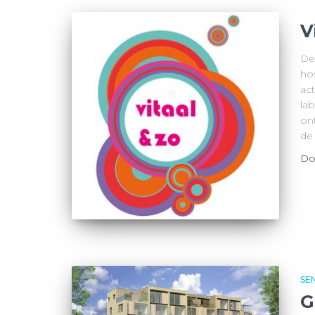
V
De 
ho
act
la
on
de
Do
SE
G