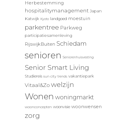
Herbestemming
hospitalitymanagement
Japan
moestuin
Katwijk
landgoed
Kyoto
parkentree
Parkweg
participatiesamenleving
Schiedam
RijswijkBuiten
senioren
Seniorenhuisvesting
Senior Smart Living
vakantiepark
Studiereis
sun city
trends
welzijn
Vitaal&Zo
Wonen
woningmarkt
woonwensen
woonvisie
woonconcepten
zorg