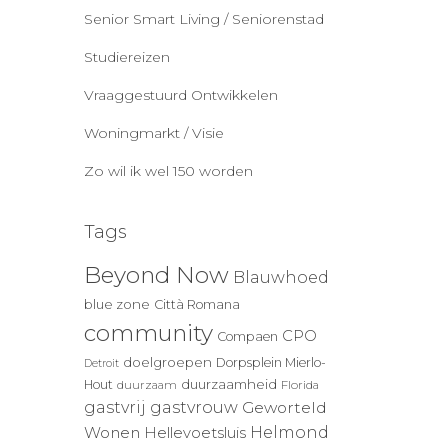
Senior Smart Living / Seniorenstad
Studiereizen
Vraaggestuurd Ontwikkelen
Woningmarkt / Visie
Zo wil ik wel 150 worden
Tags
Beyond Now
Blauwhoed
blue zone
Città Romana
community
CPO
Compaen
doelgroepen
Dorpsplein Mierlo-
Detroit
duurzaamheid
Hout
duurzaam
Florida
gastvrij
gastvrouw
Geworteld
Wonen
Helmond
Hellevoetsluis