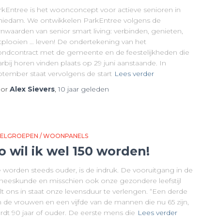
rkEntree is het woonconcept voor actieve senioren in
hiedam. We ontwikkelen ParkEntree volgens de
nwaarden van senior smart living: verbinden, genieten,
tplooien … leven! De ondertekening van het
ondcontract met de gemeente en de feestelijkheden die
rbij horen vinden plaats op 29 juni aanstaande. In
ptember staat vervolgens de start
Lees verder
or
Alex Sievers
,
10 jaar
geleden
ELGROEPEN / WOONPANELS
o wil ik wel 150 worden!
 worden steeds ouder, is de indruk. De vooruitgang in de
neeskunde en misschien ook onze gezondere leefstijl
lt ons in staat onze levensduur te verlengen. “Een derde
n de vrouwen en een vijfde van de mannen die nu 65 zijn,
rdt 90 jaar of ouder. De eerste mens die
Lees verder