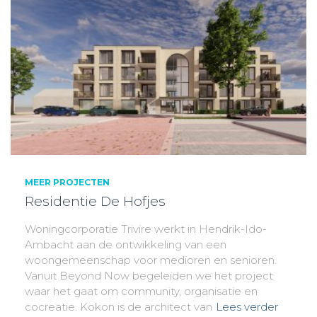
MEER PROJECTEN
Residentie De Hofjes
Woningcorporatie Trivire werkt in Hendrik-Ido-
Ambacht aan de ontwikkeling van een
woongemeenschap voor medioren en senioren.
Vanuit Beyond Now begeleiden we het project
waar het gaat om community, organisatie en
cocreatie. Kokon is de architect van
Lees verder