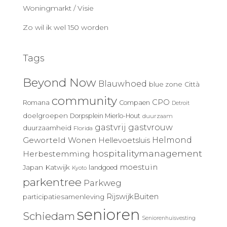
Woningmarkt / Visie
Zo wil ik wel 150 worden
Tags
Beyond Now
Blauwhoed
blue zone
Città
community
CPO
Romana
Compaen
Detroit
doelgroepen
Dorpsplein Mierlo-Hout
duurzaam
gastvrij
gastvrouw
duurzaamheid
Florida
Geworteld Wonen
Helmond
Hellevoetsluis
hospitalitymanagement
Herbestemming
moestuin
Japan
Katwijk
landgoed
Kyoto
parkentree
Parkweg
RijswijkBuiten
participatiesamenleving
senioren
Schiedam
Seniorenhuisvesting