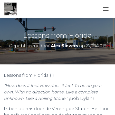
TOGG
Lessons from Florida
Gepubliceerd door
Alex Sievers
op
27/01/2019
Lessons from Florida (1)
“How does it feel. How does it feel. To be on your
own. With no direction home. Like a complete
unknown. Like a Rolling Stone.” (
Bob Dylan)
Ik ben op reis door de Verenigde Staten. Het land