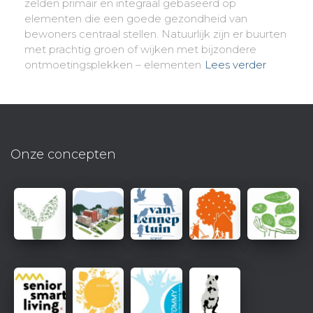
zelden primair en integraal gebaseerd op
elementen die een goede gezondheid van
bewoners centraal stellen. Natuurlijk zijn er buurten
met prachtig groen of wijken met bijzondere
ontmoetingsplekken – elementen
Lees verder
Onze concepten