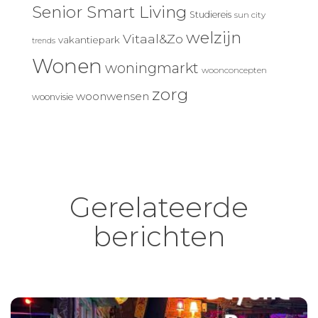
Senior Smart Living
Studiereis
sun city
welzijn
Vitaal&Zo
vakantiepark
trends
Wonen
woningmarkt
woonconcepten
zorg
woonwensen
woonvisie
Gerelateerde
berichten