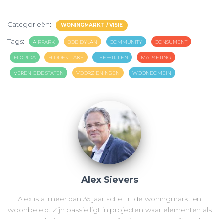
Categorieën:
WONINGMARKT / VISIE
Tags:
AIRPARK
BOB DYLAN
COMMUNITY
CONSUMENT
FLORIDA
HIDDEN LAKE
LEEFSTIJLEN
MARKETING
VERENIGDE STATEN
VOORZIENINGEN
WOONDOMEIN
Alex Sievers
Alex is al meer dan 35 jaar actief in de woningmarkt en
woonbeleid. Zijn passie ligt in projecten waar elementen als