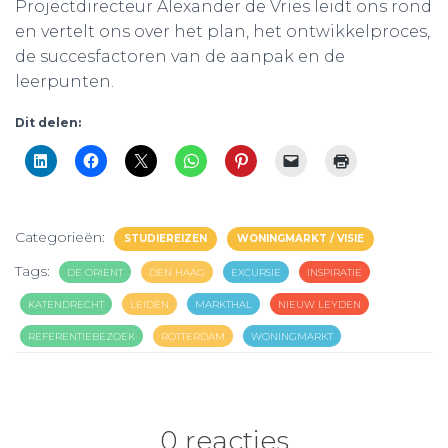
Projectdirecteur Alexander de Vries leidt ons rond
en vertelt ons over het plan, het ontwikkelproces,
de succesfactoren van de aanpak en de
leerpunten.
Dit delen:
Categorieën:
STUDIEREIZEN
WONINGMARKT / VISIE
Tags:
DE ORIENT
DEN HAAG
EXCURSIE
INSPIRATIE
KATENDRECHT
LEIDEN
MARKTHAL
NIEUW LEYDEN
REFERENTIEBEZOEK
ROTTERDAM
WONINGMARKT
0 reacties