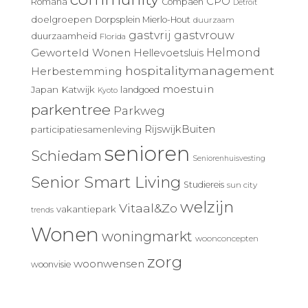
CPO
Romana
Compaen
Detroit
doelgroepen
Dorpsplein Mierlo-Hout
duurzaam
gastvrij
gastvrouw
duurzaamheid
Florida
Geworteld Wonen
Helmond
Hellevoetsluis
hospitalitymanagement
Herbestemming
moestuin
Japan
Katwijk
landgoed
Kyoto
parkentree
Parkweg
RijswijkBuiten
participatiesamenleving
senioren
Schiedam
Seniorenhuisvesting
Senior Smart Living
Studiereis
sun city
welzijn
Vitaal&Zo
vakantiepark
trends
Wonen
woningmarkt
woonconcepten
zorg
woonwensen
woonvisie