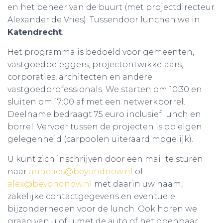
en het beheer van de buurt (met projectdirecteur
Alexander de Vries). Tussendoor lunchen we in
Katendrecht
.
Het programma is bedoeld voor gemeenten,
vastgoedbeleggers, projectontwikkelaars,
corporaties, architecten en andere
vastgoedprofessionals. We starten om 10:30 en
sluiten om 17:00 af met een netwerkborrel.
Deelname bedraagt 75 euro inclusief lunch en
borrel. Vervoer tussen de projecten is op eigen
gelegenheid (carpoolen uiteraard mogelijk).
U kunt zich inschrijven door een mail te sturen
naar
annelies@beyondnow.nl
of
alex@beyondnow.nl
met daarin uw naam,
zakelijke contactgegevens en eventuele
bijzonderheden voor de lunch. Ook horen we
graag van u of u met de auto of het openbaar