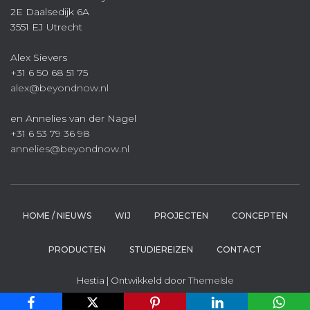
2E Daalsedijk 6A
3551 EJ Utrecht
Alex Sievers
+31 6 50 68 51 75
alex@beyondnow.nl
en Annelies van der Nagel
+31 6 53 79 36 98
annelies@beyondnow.nl
HOME / NIEUWS
WIJ
PROJECTEN
CONCEPTEN
PRODUCTEN
STUDIEREIZEN
CONTACT
Hestia | Ontwikkeld door
ThemeIsle