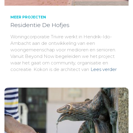
MEER PROJECTEN
Residentie De Hofjes
Woningcorporatie Trivire werkt in Hendrik-Ido-
Ambacht aan de ontwikkeling van een
woongemeenschap voor medioren en senioren.
Vanuit Beyond Now begeleiden we het project
waar het gaat om community, organisatie en
cocreatie. Kokon is de architect van
Lees verder