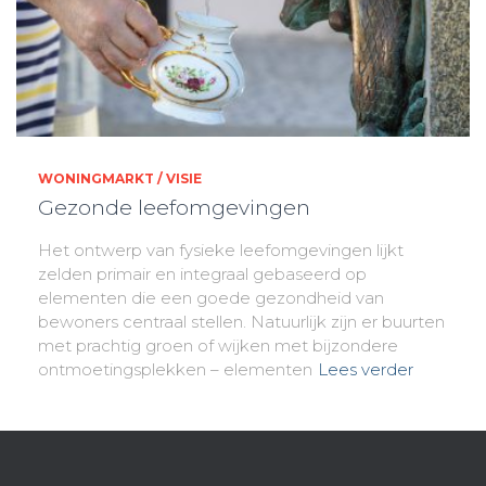
WONINGMARKT / VISIE
Gezonde leefomgevingen
Het ontwerp van fysieke leefomgevingen lijkt
zelden primair en integraal gebaseerd op
elementen die een goede gezondheid van
bewoners centraal stellen. Natuurlijk zijn er buurten
met prachtig groen of wijken met bijzondere
ontmoetingsplekken – elementen
Lees verder