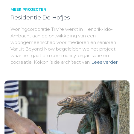
MEER PROJECTEN
Residentie De Hofjes
Woningcorporatie Trivire werkt in Hendrik-Ido-
Ambacht aan de ontwikkeling van een
woongemeenschap voor medioren en senioren.
Vanuit Beyond Now begeleiden we het project
waar het gaat om community, organisatie en
cocreatie. Kokon is de architect van
Lees verder