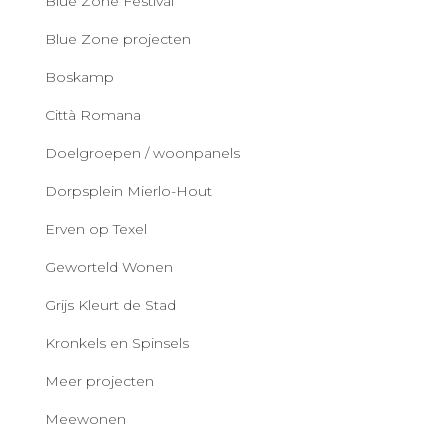
Blue Zone Festival
Blue Zone projecten
Boskamp
Città Romana
Doelgroepen / woonpanels
Dorpsplein Mierlo-Hout
Erven op Texel
Geworteld Wonen
Grijs Kleurt de Stad
Kronkels en Spinsels
Meer projecten
Meewonen