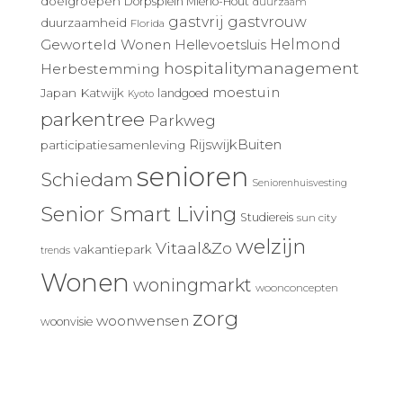
doelgroepen
Dorpsplein Mierlo-Hout
duurzaam
gastvrij
gastvrouw
duurzaamheid
Florida
Geworteld Wonen
Helmond
Hellevoetsluis
hospitalitymanagement
Herbestemming
moestuin
Japan
Katwijk
landgoed
Kyoto
parkentree
Parkweg
RijswijkBuiten
participatiesamenleving
senioren
Schiedam
Seniorenhuisvesting
Senior Smart Living
Studiereis
sun city
welzijn
Vitaal&Zo
vakantiepark
trends
Wonen
woningmarkt
woonconcepten
zorg
woonwensen
woonvisie