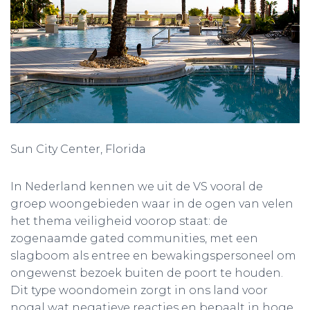
Sun City Center, Florida
In Nederland kennen we uit de VS vooral de
groep woongebieden waar in de ogen van velen
het thema veiligheid voorop staat: de
zogenaamde gated communities, met een
slagboom als entree en bewakingspersoneel om
ongewenst bezoek buiten de poort te houden.
Dit type woondomein zorgt in ons land voor
nogal wat negatieve reacties en bepaalt in hoge