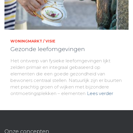
WONINGMARKT / VISIE
Gezonde leefomgevingen
Het ontwerp van fysieke leefomgevingen lijkt
zelden primair en integraal gebaseerd op
elementen die een goede gezondheid van
bewoners centraal stellen. Natuurlijk zijn er buurten
met prachtig groen of wijken met bijzondere
ontmoetingsplekken – elementen
Lees verder
Onze concepten