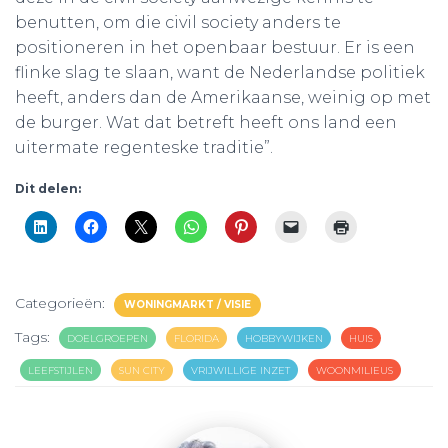
benutten, om die civil society anders te
positioneren in het openbaar bestuur. Er is een
flinke slag te slaan, want de Nederlandse politiek
heeft, anders dan de Amerikaanse, weinig op met
de burger. Wat dat betreft heeft ons land een
uitermate regenteske traditie”.
Dit delen:
Categorieën:
WONINGMARKT / VISIE
Tags:
DOELGROEPEN
FLORIDA
HOBBYWIJKEN
HUIS
LEEFSTIJLEN
SUN CITY
VRIJWILLIGE INZET
WOONMILIEUS