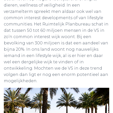
dieren, wellness of veiligheid. In een
verzamelterm spreekt men aldaar ook wel van
common interest developments of van lifestyle
communities. Het Ruimtelijk Planbureau schat in
dat tussen 50 tot 60 miljoen mensen in de VS in
zo’n common interest wijk woont. Bij een
bevolking van 300 miljoen is dat een aandeel van
bijna 20%. In ons land woont nog nauwelijks
iemand in een lifestyle wijk, al is er hier en daar
wel een dergelijke wijk te vinden of in
ontwikkeling. Mochten we de VS in deze trend
volgen dan ligt er nog een enorm potentieel aan
mogelijkheden.