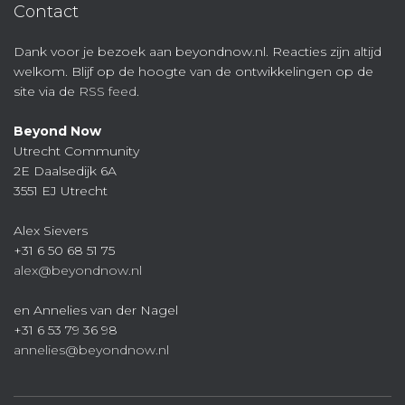
Contact
Dank voor je bezoek aan beyondnow.nl. Reacties zijn altijd
welkom. Blijf op de hoogte van de ontwikkelingen op de
site via de
RSS feed
.
Beyond Now
Utrecht Community
2E Daalsedijk 6A
3551 EJ Utrecht
Alex Sievers
+31 6 50 68 51 75
alex@beyondnow.nl
en Annelies van der Nagel
+31 6 53 79 36 98
annelies@beyondnow.nl