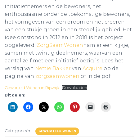
initiatiefnemers en de bewoners, het
enthousiasme onder de toekomstige bewoners,
het vormgeven van een droom en het creëren
van een stukje groen in een stedelijk gebied. Het
idee ontstond in 2012 en in 2018 is het project
opgeleverd.
ZorgSaamWonen
nam er een kijkje,
samen met twintig deelnemers, waarvan een
aantal zelf met een initiatief bezig is. Lees het
verslag van
Nettie Bakker
van
Acquire
op de
pagina van
zorgsaamwonen
of in de pdf:
Geworteld Wonen in Rijswijk
Downloaden
Dit delen:
Categorieën:
GEWORTELD WONEN