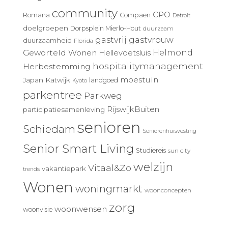
community
CPO
Romana
Compaen
Detroit
doelgroepen
Dorpsplein Mierlo-Hout
duurzaam
gastvrij
gastvrouw
duurzaamheid
Florida
Geworteld Wonen
Helmond
Hellevoetsluis
hospitalitymanagement
Herbestemming
moestuin
Japan
Katwijk
landgoed
Kyoto
parkentree
Parkweg
RijswijkBuiten
participatiesamenleving
senioren
Schiedam
Seniorenhuisvesting
Senior Smart Living
Studiereis
sun city
welzijn
Vitaal&Zo
vakantiepark
trends
Wonen
woningmarkt
woonconcepten
zorg
woonwensen
woonvisie