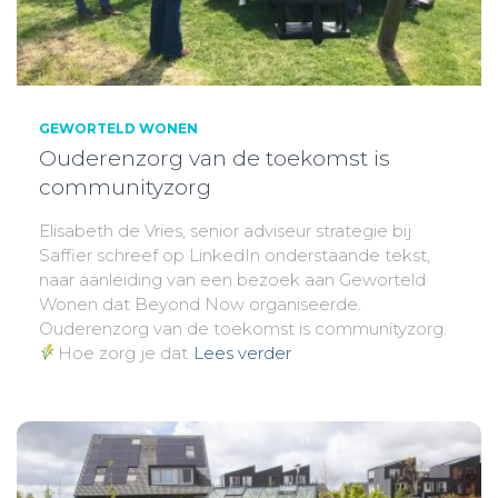
GEWORTELD WONEN
Ouderenzorg van de toekomst is
communityzorg
Elisabeth de Vries, senior adviseur strategie bij
Saffier schreef op LinkedIn onderstaande tekst,
naar aanleiding van een bezoek aan Geworteld
Wonen dat Beyond Now organiseerde.
Ouderenzorg van de toekomst is communityzorg.
Hoe zorg je dat
Lees verder