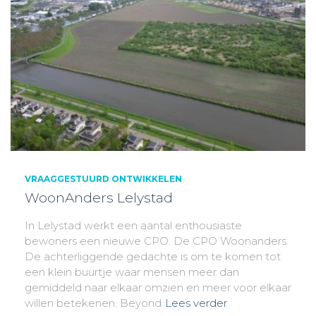
VRAAGGESTUURD ONTWIKKELEN
WoonAnders Lelystad
In Lelystad werkt een aantal enthousiaste
bewoners een nieuwe CPO. De CPO Woonanders.
De achterliggende gedachte is om te komen tot
een klein buurtje waar mensen meer dan
gemiddeld naar elkaar omzien en meer voor elkaar
willen betekenen. Beyond
Lees verder