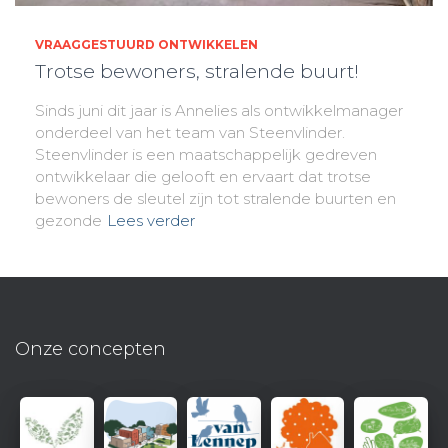
VRAAGGESTUURD ONTWIKKELEN
Trotse bewoners, stralende buurt!
Sinds juni dit jaar is Annelies als ontwikkelmanager
onderdeel van het team van Steenvlinder.
Steenvlinder is een maatschappelijk gedreven
ontwikkelaar die gelooft en ervaart dat trotse
bewoners de sleutel zijn tot stralende buurten en
gezonde
Lees verder
Onze concepten