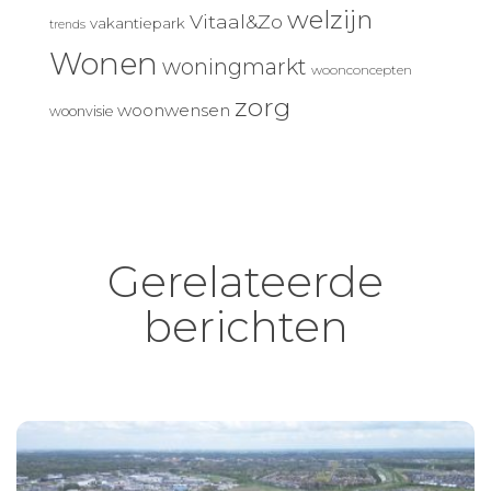
welzijn
Vitaal&Zo
vakantiepark
trends
Wonen
woningmarkt
woonconcepten
zorg
woonwensen
woonvisie
Gerelateerde
berichten