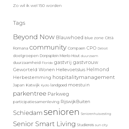
Zo wil ik wel 150 worden
Tags
Beyond Now
Blauwhoed
blue zone
Città
community
CPO
Romana
Compaen
Detroit
doelgroepen
Dorpsplein Mierlo-Hout
duurzaam
gastvrij
gastvrouw
duurzaamheid
Florida
Geworteld Wonen
Helmond
Hellevoetsluis
hospitalitymanagement
Herbestemming
moestuin
Japan
Katwijk
landgoed
Kyoto
parkentree
Parkweg
RijswijkBuiten
participatiesamenleving
senioren
Schiedam
Seniorenhuisvesting
Senior Smart Living
Studiereis
sun city