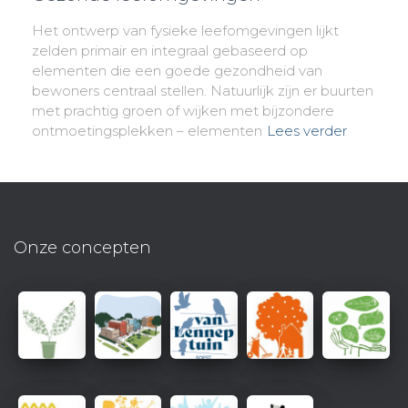
Het ontwerp van fysieke leefomgevingen lijkt
zelden primair en integraal gebaseerd op
elementen die een goede gezondheid van
bewoners centraal stellen. Natuurlijk zijn er buurten
met prachtig groen of wijken met bijzondere
ontmoetingsplekken – elementen
Lees verder
Onze concepten