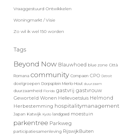
Vraaggestuurd Ontwikkelen
Woningmarkt / Visie
Zo wil ik wel 150 worden
Tags
Beyond Now
Blauwhoed
blue zone
Città
community
CPO
Romana
Compaen
Detroit
doelgroepen
Dorpsplein Mierlo-Hout
duurzaam
gastvrij
gastvrouw
duurzaamheid
Florida
Geworteld Wonen
Helmond
Hellevoetsluis
hospitalitymanagement
Herbestemming
moestuin
Japan
Katwijk
landgoed
Kyoto
parkentree
Parkweg
RijswijkBuiten
participatiesamenleving