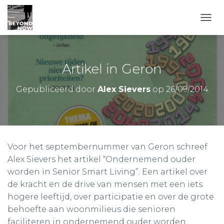
TOGG
Artikel in Geron
Gepubliceerd door
Alex Sievers
op
26/09/2014
Voor het septembernummer van Geron schreef
Alex Sievers het artikel “Ondernemend ouder
worden in Senior Smart Living”. Een artikel over
de kracht en de drive van mensen met een iets
hogere leeftijd, over participatie en over de grote
behoefte aan woonmilieus die senioren
faciliteren in ondernemend ouder worden.