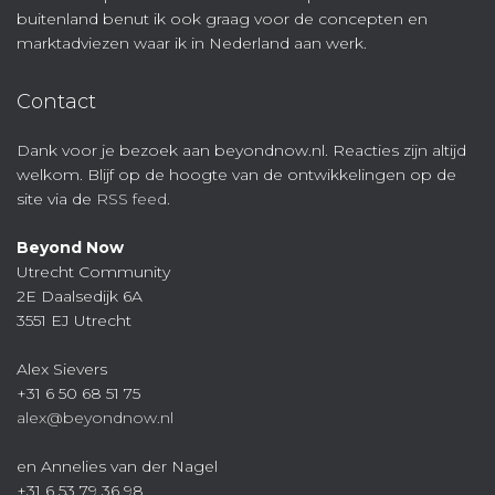
buitenland benut ik ook graag voor de concepten en
marktadviezen waar ik in Nederland aan werk.
Contact
Dank voor je bezoek aan beyondnow.nl. Reacties zijn altijd
welkom. Blijf op de hoogte van de ontwikkelingen op de
site via de
RSS feed
.
Beyond Now
Utrecht Community
2E Daalsedijk 6A
3551 EJ Utrecht
Alex Sievers
+31 6 50 68 51 75
alex@beyondnow.nl
en Annelies van der Nagel
+31 6 53 79 36 98