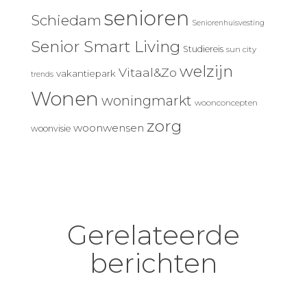
senioren
Schiedam
Seniorenhuisvesting
Senior Smart Living
Studiereis
sun city
welzijn
Vitaal&Zo
vakantiepark
trends
Wonen
woningmarkt
woonconcepten
zorg
woonwensen
woonvisie
Gerelateerde
berichten