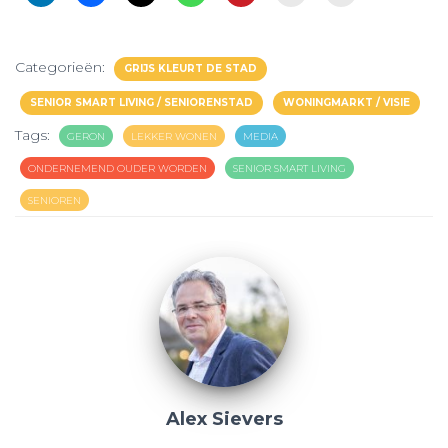
Categorieën:
GRIJS KLEURT DE STAD
SENIOR SMART LIVING / SENIORENSTAD
WONINGMARKT / VISIE
Tags:
GERON
LEKKER WONEN
MEDIA
ONDERNEMEND OUDER WORDEN
SENIOR SMART LIVING
SENIOREN
Alex Sievers