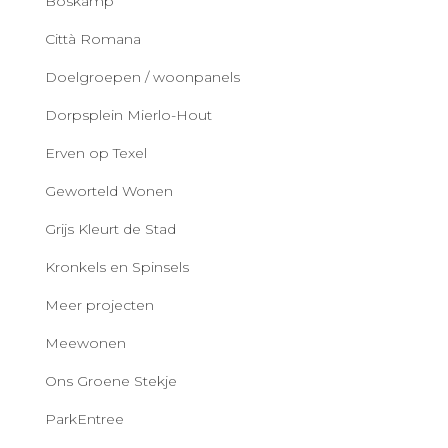
Boskamp
Città Romana
Doelgroepen / woonpanels
Dorpsplein Mierlo-Hout
Erven op Texel
Geworteld Wonen
Grijs Kleurt de Stad
Kronkels en Spinsels
Meer projecten
Meewonen
Ons Groene Stekje
ParkEntree