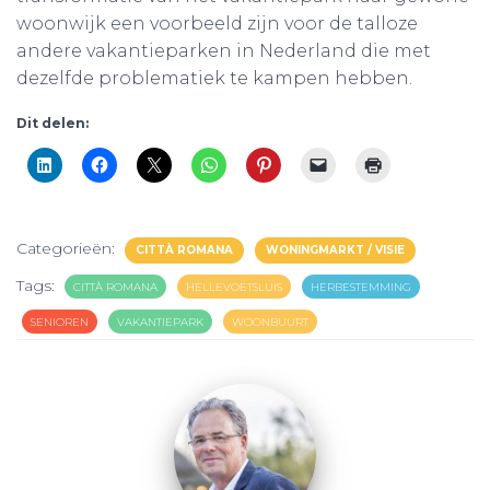
woonwijk een voorbeeld zijn voor de talloze
andere vakantieparken in Nederland die met
dezelfde problematiek te kampen hebben.
Dit delen:
Categorieën:
CITTÀ ROMANA
WONINGMARKT / VISIE
Tags:
CITTÀ ROMANA
HELLEVOETSLUIS
HERBESTEMMING
SENIOREN
VAKANTIEPARK
WOONBUURT