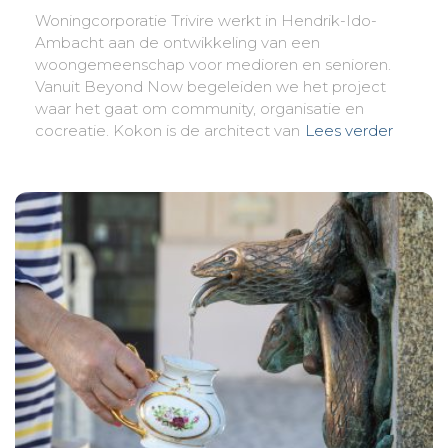
Woningcorporatie Trivire werkt in Hendrik-Ido-
Ambacht aan de ontwikkeling van een
woongemeenschap voor medioren en senioren.
Vanuit Beyond Now begeleiden we het project
waar het gaat om community, organisatie en
cocreatie. Kokon is de architect van
Lees verder