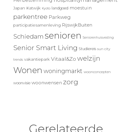
Herbestemming
moestuin
Japan
Katwijk
landgoed
Kyoto
parkentree
Parkweg
RijswijkBuiten
participatiesamenleving
senioren
Schiedam
Seniorenhuisvesting
Senior Smart Living
Studiereis
sun city
welzijn
Vitaal&Zo
vakantiepark
trends
Wonen
woningmarkt
woonconcepten
zorg
woonwensen
woonvisie
Gerelateerde