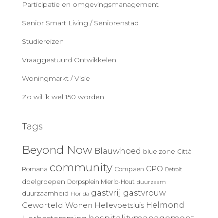
Participatie en omgevingsmanagement
Senior Smart Living / Seniorenstad
Studiereizen
Vraaggestuurd Ontwikkelen
Woningmarkt / Visie
Zo wil ik wel 150 worden
Tags
Beyond Now
Blauwhoed
blue zone
Città
community
CPO
Romana
Compaen
Detroit
doelgroepen
Dorpsplein Mierlo-Hout
duurzaam
gastvrij
gastvrouw
duurzaamheid
Florida
Geworteld Wonen
Helmond
Hellevoetsluis
hospitalitymanagement