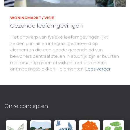
WONINGMARKT / VISIE
Gezonde leefomgevingen
Het ontwerp van fysieke leefomgevingen lijkt
zelden primair en integraal gebaseerd op
elementen die een goede gezondheid van
bewoners centraal stellen. Natuurlijk zijn er buurten
met prachtig groen of wijken met bijzondere
ontmoetingsplekken – elementen
Lees verder
Onze concepten