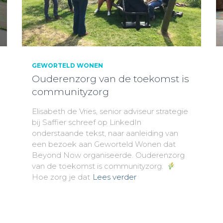
GEWORTELD WONEN
Ouderenzorg van de toekomst is
communityzorg
Elisabeth de Vries, senior adviseur strategie
bij Saffier schreef op LinkedIn
onderstaande tekst, naar aanleiding van
een bezoek aan Geworteld Wonen dat
Beyond Now organiseerde. Ouderenzorg
van de toekomst is communityzorg.
Hoe zorg je dat
Lees verder