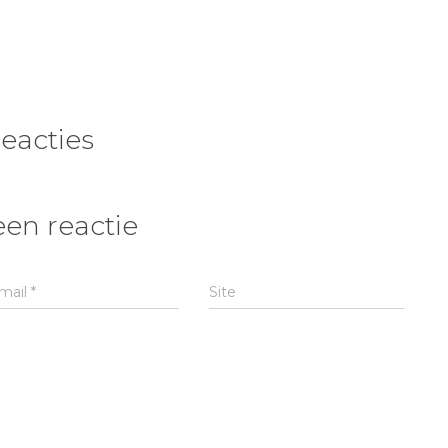
reacties
een reactie
mail
*
Site