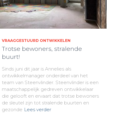
VRAAGGESTUURD ONTWIKKELEN
Trotse bewoners, stralende
buurt!
Sinds juni dit jaar is Annelies als
ontwikkelmanager onderdeel van het
team van Steenvlinder. Steenvlinder is een
maatschappelijk gedreven ontwikkelaar
die gelooft en ervaart dat trotse bewoners
de sleutel zijn tot stralende buurten en
gezonde
Lees verder