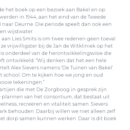
rde het boek op een bezoek aan Bakel en op
werden in 1944, aan het eind van de Tweede
 naar Deurne. Die periode speelt dan ook een
 en wijstwater.
 aan Lies Smits is om twee redenen geen toeval.
 ze vrijwilligster bij de Jan de Witkliniek op het
 is onderdeel van de herontwikkelingsvisie die
eft ontwikkeld. “Wij denken dat het een hele
rtelt Alex Sievers namens ‘De Tuinen van Bakel’.
school. Om te kijken hoe we jong en oud
mooie tekeningen.”
partijen die met De Zorgboog in gesprek zijn
 plannen van het consortium, dat bestaat uit
ness, recreëren en vitaliteit samen. Sievers:
ark behouden. Daarbij willen we niet alleen zelf
het dorp samen kunnen werken. Daar is dit boek