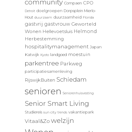
community
CPO
Compaen
doelgroepen
Dorpsplein Mierlo-
Detroit
duurzaamheid
Hout
duurzaam
Florida
gastvrij
gastvrouw
Geworteld
Wonen
Helmond
Hellevoetsluis
Herbestemming
hospitalitymanagement
Japan
moestuin
Katwijk
landgoed
Kyoto
parkentree
Parkweg
participatiesamenleving
Schiedam
RijswijkBuiten
senioren
Seniorenhuisvesting
Senior Smart Living
vakantiepark
Studiereis
sun city
trends
welzijn
Vitaal&Zo