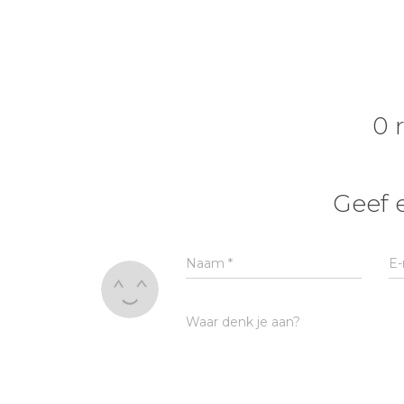
0 
Geef 
Naam
*
E-
Waar denk je aan?