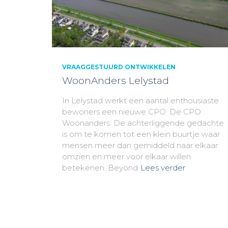
VRAAGGESTUURD ONTWIKKELEN
WoonAnders Lelystad
In Lelystad werkt een aantal enthousiaste
bewoners een nieuwe CPO. De CPO
Woonanders. De achterliggende gedachte
is om te komen tot een klein buurtje waar
mensen meer dan gemiddeld naar elkaar
omzien en meer voor elkaar willen
betekenen. Beyond
Lees verder