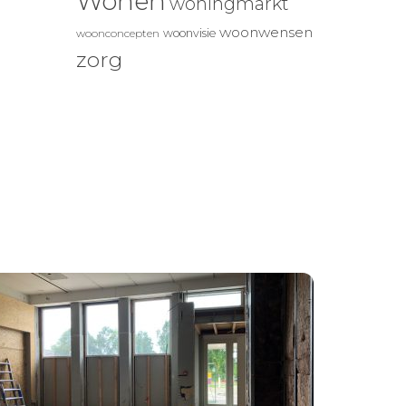
Wonen
woningmarkt
woonwensen
woonvisie
woonconcepten
zorg
n