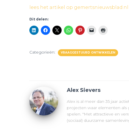
lees het artikel op gemertsnieuwsblad.nl
Dit delen:
Categorieën:
VRAAGGESTUURD ONTWIKKELEN
Alex Sievers
Alex is al meer dan 35 jaar acti
projecten waar elementen als g
spelen. "Met attractieve en v
(sociaal) duurzame samenleving