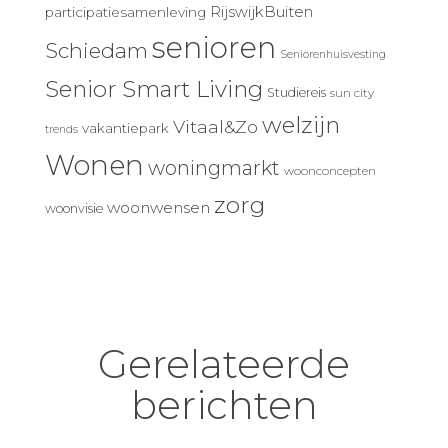
RijswijkBuiten
participatiesamenleving
senioren
Schiedam
Seniorenhuisvesting
Senior Smart Living
Studiereis
sun city
welzijn
Vitaal&Zo
vakantiepark
trends
Wonen
woningmarkt
woonconcepten
zorg
woonwensen
woonvisie
Gerelateerde
berichten