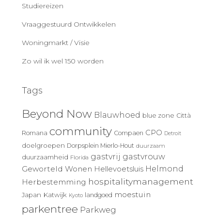
Studiereizen
Vraaggestuurd Ontwikkelen
Woningmarkt / Visie
Zo wil ik wel 150 worden
Tags
Beyond Now
Blauwhoed
blue zone
Città
community
CPO
Romana
Compaen
Detroit
doelgroepen
Dorpsplein Mierlo-Hout
duurzaam
gastvrij
gastvrouw
duurzaamheid
Florida
Geworteld Wonen
Helmond
Hellevoetsluis
hospitalitymanagement
Herbestemming
moestuin
Japan
Katwijk
landgoed
Kyoto
parkentree
Parkweg