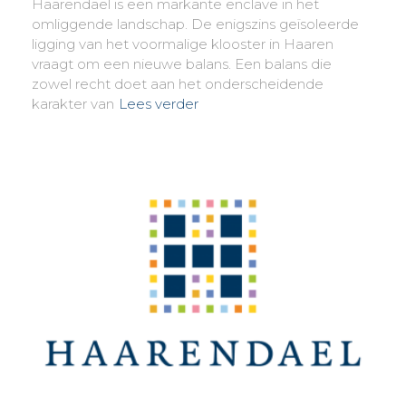
Haarendael is een markante enclave in het
omliggende landschap. De enigszins geïsoleerde
ligging van het voormalige klooster in Haaren
vraagt om een nieuwe balans. Een balans die
zowel recht doet aan het onderscheidende
karakter van
Lees verder