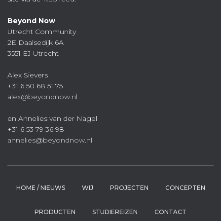
Beyond Now
Utrecht Community
2E Daalsedijk 6A
3551 EJ Utrecht
Alex Sievers
+31 6 50 68 51 75
alex@beyondnow.nl
en Annelies van der Nagel
+31 6 53 79 36 98
annelies@beyondnow.nl
HOME / NIEUWS
WIJ
PROJECTEN
CONCEPTEN
PRODUCTEN
STUDIEREIZEN
CONTACT