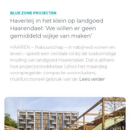
BLUE ZONE PROJECTEN
Haverleij in het klein op landgoed
Haarendael: ‘We willen er geen
gemiddeld wijkje van maken’
HAAREN – Nabuurschap – in nabijheid wonen en
leven – speelt een centrale rol bij de toekomstige
invulling van landgoed Haarendael. Dat is althans
hoe projectontwikkelaar Lithos het maandag
voorspiegelde: compacte woonclusters,
multifunctioneel gebruik van de
Lees verder