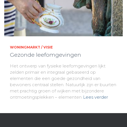
WONINGMARKT / VISIE
Gezonde leefomgevingen
Het ontwerp van fysieke leefomgevingen lijkt
zelden primair en integraal gebaseerd op
elementen die een goede gezondheid van
bewoners centraal stellen. Natuurlijk zijn er buurten
met prachtig groen of wijken met bijzondere
ontmoetingsplekken – elementen
Lees verder