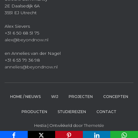
2E Daalsedijk 6A
3551 EJ Utrecht
Alex Sievers
+31 6 50 68 51 75
alex@beyondnow.nl
en Annelies van der Nagel
+31 6 53 79 36 98
annelies@beyondnow.nl
HOME / NIEUWS
WIJ
PROJECTEN
CONCEPTEN
PRODUCTEN
STUDIEREIZEN
CONTACT
Hestia | Ontwikkeld door
ThemeIsle