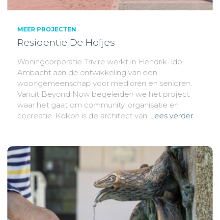
MEER PROJECTEN
Residentie De Hofjes
Woningcorporatie Trivire werkt in Hendrik-Ido-
Ambacht aan de ontwikkeling van een
woongemeenschap voor medioren en senioren.
Vanuit Beyond Now begeleiden we het project
waar het gaat om community, organisatie en
cocreatie. Kokon is de architect van
Lees verder