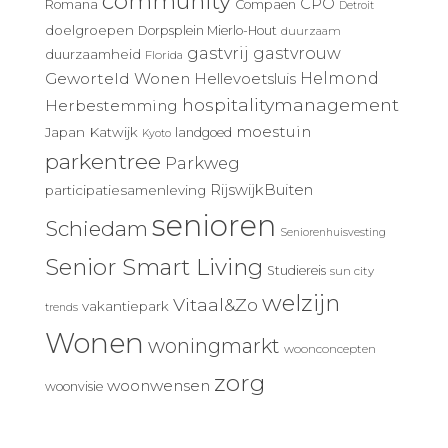
community
CPO
Romana
Compaen
Detroit
doelgroepen
Dorpsplein Mierlo-Hout
duurzaam
gastvrij
gastvrouw
duurzaamheid
Florida
Geworteld Wonen
Helmond
Hellevoetsluis
hospitalitymanagement
Herbestemming
moestuin
Japan
Katwijk
landgoed
Kyoto
parkentree
Parkweg
RijswijkBuiten
participatiesamenleving
senioren
Schiedam
Seniorenhuisvesting
Senior Smart Living
Studiereis
sun city
welzijn
Vitaal&Zo
vakantiepark
trends
Wonen
woningmarkt
woonconcepten
zorg
woonwensen
woonvisie