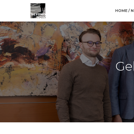
HOME / 
Ge