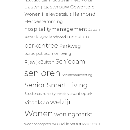
duurzaamheid
Hout
duurzaam
Florida
gastvrij
gastvrouw
Geworteld
Wonen
Helmond
Hellevoetsluis
Herbestemming
hospitalitymanagement
Japan
moestuin
Katwijk
landgoed
Kyoto
parkentree
Parkweg
participatiesamenleving
Schiedam
RijswijkBuiten
senioren
Seniorenhuisvesting
Senior Smart Living
vakantiepark
Studiereis
sun city
trends
welzijn
Vitaal&Zo
Wonen
woningmarkt
woonwensen
woonvisie
woonconcepten