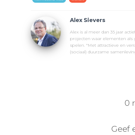
Alex Sievers
Alex is al meer dan 35 jaar acti
projecten waar elementen als g
spelen. "Met attractieve en v
(sociaal) duurzame samenleving
0 
Geef 