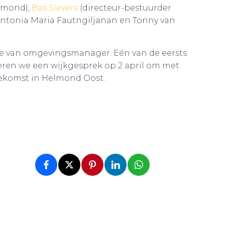
lmond),
Bas Sievers
(directeur-bestuurder
ntonia Maria Fautngiljanan en Tonny van
 die van omgevingsmanager. Eén van de eersts
seren we een wijkgesprek op 2 april om met
oekomst in Helmond Oost.