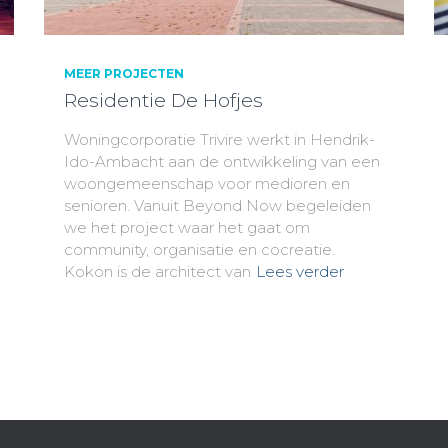
MEER PROJECTEN
Residentie De Hofjes
Woningcorporatie Trivire werkt in Hendrik-
Ido-Ambacht aan de ontwikkeling van een
woongemeenschap voor medioren en
senioren. Vanuit Beyond Now begeleiden
we het project waar het gaat om
community, organisatie en cocreatie.
Kokon is de architect van
Lees verder