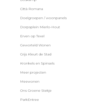
Città Romana
Doelgroepen / woonpanels
Dorpsplein Mierlo-Hout
Erven op Texel
Geworteld Wonen
Grijs Kleurt de Stad
Kronkels en Spinsels
Meer projecten
Meewonen
Ons Groene Stekje
ParkEntree