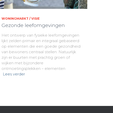
WONINGMARKT / VISIE
Gezonde leefomgevingen
Het ontwerp van fysieke leefomgevingen
lijkt zelden primair en integraal gebaseerd
op elementen die een goede gezondheid
van bewoners centraal stellen. Natuurlijk
zijn er buurten met prachtig groen of
wijken met bijzondere
ontmoetingsplekken – elementen
Lees verder