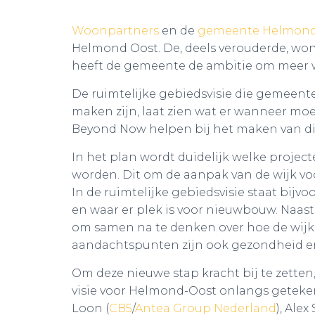
Woonpartners
en de
gemeente Helmon
Helmond Oost. De, deels verouderde, w
heeft de gemeente de ambitie om meer
De ruimtelijke gebiedsvisie die gemee
maken zijn, laat zien wat er wanneer 
Beyond Now helpen bij het maken van di
In het plan wordt duidelijk welke project
worden. Dit om de aanpak van de wijk voo
In de ruimtelijke gebiedsvisie staat bi
en waar er plek is voor nieuwbouw. Naas
om samen na te denken over hoe de wijk ve
aandachtspunten zijn ook gezondheid en 
Om deze nieuwe stap kracht bij te zetten, 
visie voor Helmond-Oost onlangs getekend
Loon (
CB5
/
Antea Group Nederland
), Alex