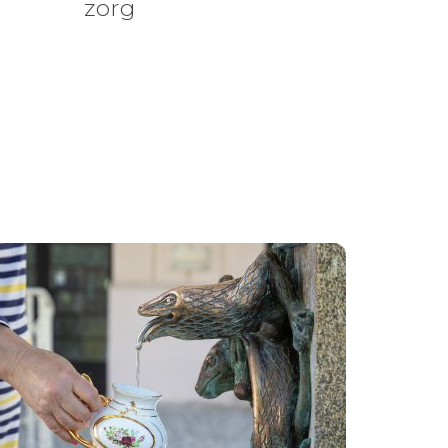
zorg
n