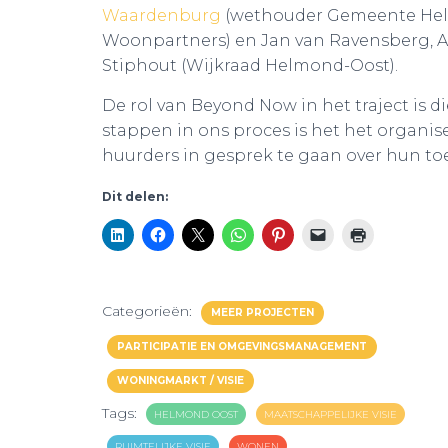
Waardenburg
(wethouder Gemeente He
Woonpartners) en Jan van Ravensberg, A
Stiphout (Wijkraad Helmond-Oost).
De rol van Beyond Now in het traject is
stappen in ons proces is het het organi
huurders in gesprek te gaan over hun t
Dit delen:
Categorieën:
MEER PROJECTEN
PARTICIPATIE EN OMGEVINGSMANAGEMENT
WONINGMARKT / VISIE
Tags:
HELMOND OOST
MAATSCHAPPELIJKE VISIE
RUIMTELIJKE VISIE
WONEN