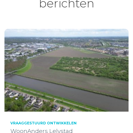
berichten
VRAAGGESTUURD ONTWIKKELEN
WoonAnders Lelystad