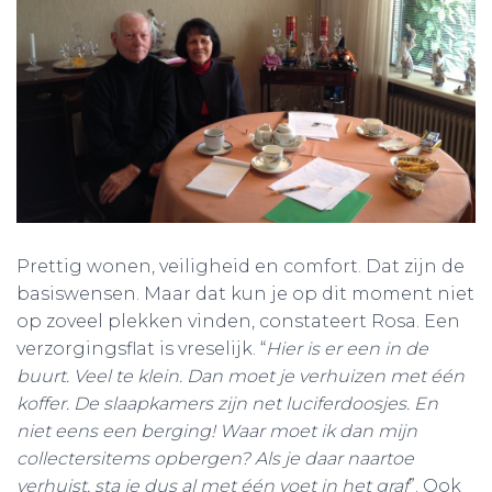
Prettig wonen, veiligheid en comfort. Dat zijn de
basiswensen. Maar dat kun je op dit moment niet
op zoveel plekken vinden, constateert Rosa. Een
verzorgingsflat is vreselijk. “
Hier is er een in de
buurt. Veel te klein. Dan moet je verhuizen met één
koffer. De slaapkamers zijn net luciferdoosjes. En
niet eens een berging! Waar moet ik dan mijn
collectersitems opbergen? Als je daar naartoe
verhuist, sta je dus al met één voet in het graf
”. Ook