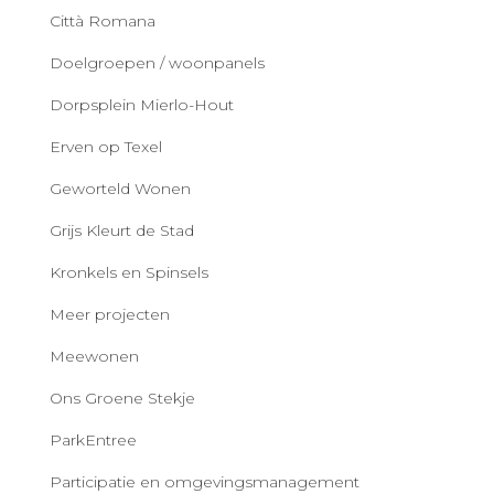
Città Romana
Doelgroepen / woonpanels
Dorpsplein Mierlo-Hout
Erven op Texel
Geworteld Wonen
Grijs Kleurt de Stad
Kronkels en Spinsels
Meer projecten
Meewonen
Ons Groene Stekje
ParkEntree
Participatie en omgevingsmanagement