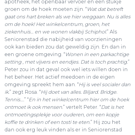
apotheek, het openbaar vervoer en een stukje
groen om de hoek moeten zijn. “
Wat dat betreft
gaat ons hart breken als we hier weggaan. Nu is alles
om de hoek! Het winkelcentrum, groen, het
ziekenhuis… en we wonen vlakbij Schiphol.
” Als
Seniorenstad die nabijheid van voorzieningen
ook kan bieden zou dat geweldig zijn. En dan in
een groene omgeving. “
Wonen in een parkachtige
setting , met vijvers en eendjes. Dat is toch prachtig.
”
Peter zou in dat geval ook wel iets willen doen in
het beheer. Het actief meedoen in de eigen
omgeving spreekt hem aan. “
Hij is veel socialer dan
ik.
” zegt Rosa. “
Hij doet van alles. Biljard. Bridge.
Tennis….
” “
En in het winkelcentrum hier om de hoek
ontmoet ik ook mensen.
” vertelt Peter. “
Dat is het
ontmoetingsplekje voor ouderen, om een kopje
koffie te drinken of een tosti te eten.
” Hij zou het
dan ook erg leuk vinden als er in Seniorenstad