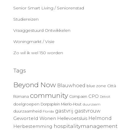
Senior Smart Living / Seniorenstad
Studiereizen
Vraaggestuurd Ontwikkelen
Woningmarkt / Visie
Zo wil ik wel 150 worden
Tags
Beyond Now
Blauwhoed
blue zone
Città
community
CPO
Romana
Compaen
Detroit
doelgroepen
Dorpsplein Mierlo-Hout
duurzaam
gastvrij
gastvrouw
duurzaamheid
Florida
Geworteld Wonen
Helmond
Hellevoetsluis
hospitalitymanagement
Herbestemming