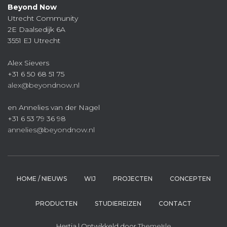
Beyond Now
Utrecht Community
2E Daalsedijk 6A
3551 EJ Utrecht
Alex Sievers
+31 6 50 68 51 75
alex@beyondnow.nl
en Annelies van der Nagel
+31 6 53 79 36 98
annelies@beyondnow.nl
HOME / NIEUWS
WIJ
PROJECTEN
CONCEPTEN
PRODUCTEN
STUDIEREIZEN
CONTACT
Hestia | Ontwikkeld door
ThemeIsle