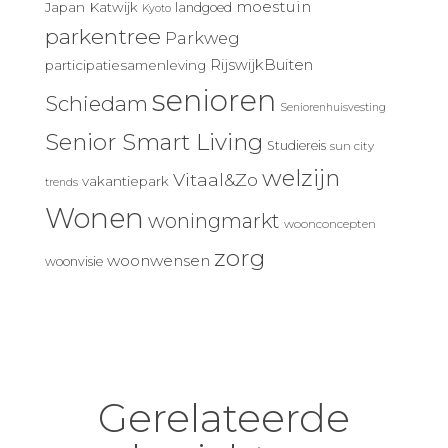
moestuin
Japan
Katwijk
landgoed
Kyoto
parkentree
Parkweg
RijswijkBuiten
participatiesamenleving
senioren
Schiedam
Seniorenhuisvesting
Senior Smart Living
Studiereis
sun city
welzijn
Vitaal&Zo
vakantiepark
trends
Wonen
woningmarkt
woonconcepten
zorg
woonwensen
woonvisie
Gerelateerde