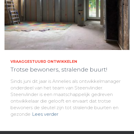
VRAAGGESTUURD ONTWIKKELEN
Trotse bewoners, stralende buurt!
Sinds juni dit jaar is Annelies als ontwikkelmanager
onderdeel van het team van Steenvlinder.
Steenvlinder is een maatschappelijk gedreven
ontwikkelaar die gelooft en ervaart dat trotse
bewoners de sleutel zijn tot stralende buurten en
gezonde
Lees verder