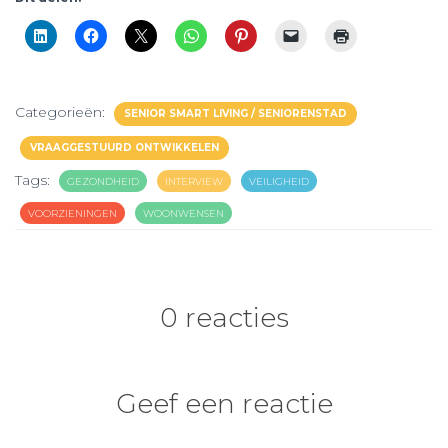
Categorieën:
SENIOR SMART LIVING / SENIORENSTAD
VRAAGGESTUURD ONTWIKKELEN
Tags:
GEZONDHEID
INTERVIEW
VEILIGHEID
VOORZIENINGEN
WOONWENSEN
0 reacties
Geef een reactie