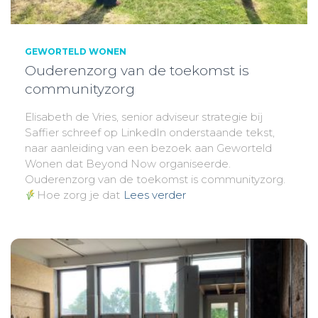
GEWORTELD WONEN
Ouderenzorg van de toekomst is
communityzorg
Elisabeth de Vries, senior adviseur strategie bij
Saffier schreef op LinkedIn onderstaande tekst,
naar aanleiding van een bezoek aan Geworteld
Wonen dat Beyond Now organiseerde.
Ouderenzorg van de toekomst is communityzorg.
Hoe zorg je dat
Lees verder