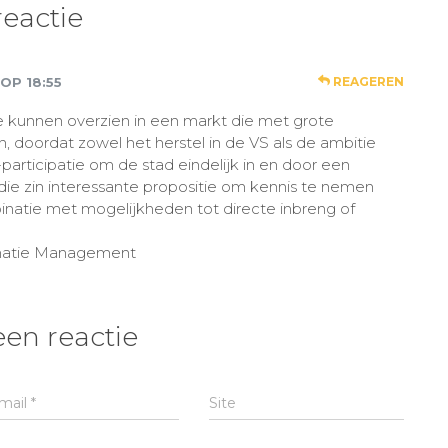
reactie
 OP 18:55
REAGEREN
 kunnen overzien in een markt die met grote
jn, doordat zowel het herstel in de VS als de ambitie
/-participatie om de stad eindelijk in en door een
 die zin interessante propositie om kennis te nemen
binatie met mogelijkheden tot directe inbreng of
matie Management
een reactie
mail
*
Site