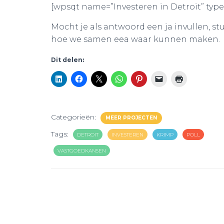
[wpsqt name=”Investeren in Detroit” type=
Mocht je als antwoord een ja invullen, s
hoe we samen eea waar kunnen maken.
Dit delen:
Categorieën:
MEER PROJECTEN
Tags:
DETROIT
INVESTEREN
KRIMP
POLL
VASTGOEDKANSEN