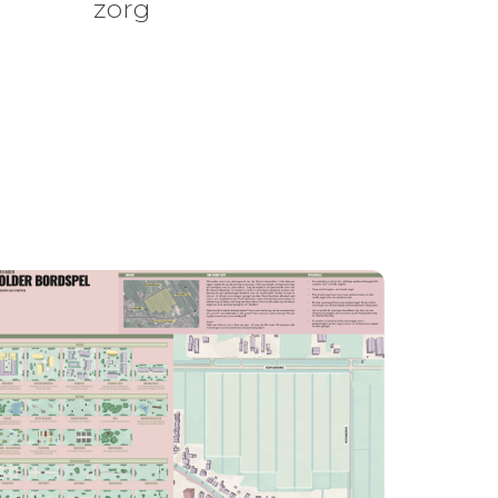
zorg
n