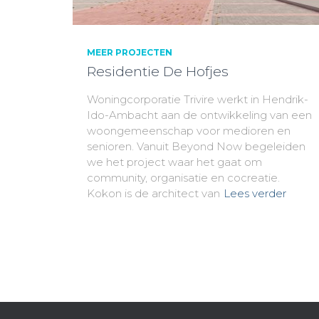
MEER PROJECTEN
Residentie De Hofjes
Woningcorporatie Trivire werkt in Hendrik-
Ido-Ambacht aan de ontwikkeling van een
woongemeenschap voor medioren en
senioren. Vanuit Beyond Now begeleiden
we het project waar het gaat om
community, organisatie en cocreatie.
Kokon is de architect van
Lees verder