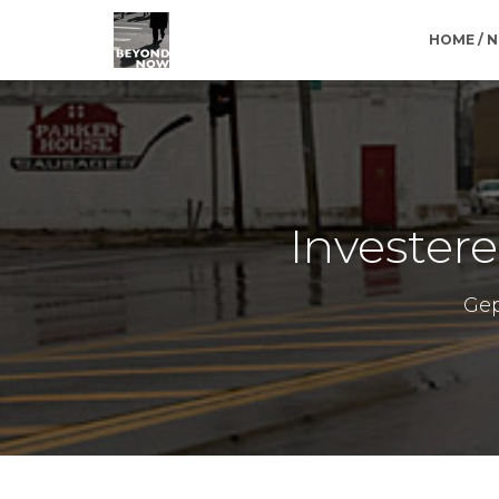
HOME / 
Invester
Gep