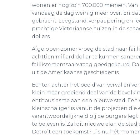
wonen er nog zo’n 700.000 mensen. Van de
vandaag de dag weinig meer over. En dat
gebracht. Leegstand, verpaupering en le
prachtige Victoriaanse huizen in de sch
dollars.
Afgelopen zomer vroeg de stad haar fail
achttien miljard dollar te kunnen sanere
faillissementsaanvraag goedgekeurd. Daa
uit de Amerikaanse geschiedenis.
Echter, achter het beeld van verval en ve
klein maar groeiend deel van de bevolkin
enthousiasme aan een nieuwe stad. Een sta
kleinschaliger is vanuit de projecten die
verantwoordelijkheid bij de burgers legt 
te beleven is. Zal dit nieuwe elan de st
Detroit een toekomst? …is nu hét moment