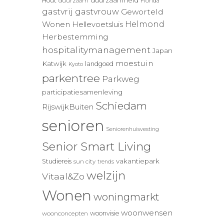
duurzaamheid
Hout
duurzaam
Florida
gastvrij
gastvrouw
Geworteld
Wonen
Helmond
Hellevoetsluis
Herbestemming
hospitalitymanagement
Japan
moestuin
Katwijk
landgoed
Kyoto
parkentree
Parkweg
participatiesamenleving
Schiedam
RijswijkBuiten
senioren
Seniorenhuisvesting
Senior Smart Living
vakantiepark
Studiereis
sun city
trends
welzijn
Vitaal&Zo
Wonen
woningmarkt
woonwensen
woonvisie
woonconcepten