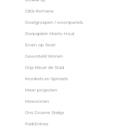
Città Romana
Doelgroepen / woonpanels
Dorpsplein Mierlo-Hout
Erven op Texel
Geworteld Wonen
Grijs Kleurt de Stad
Kronkels en Spinsels
Meer projecten
Meewonen
Ons Groene Stekje
ParkEntree