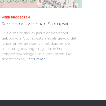
MEER PROJECTEN
Samen bouwen aan Stompwijk
Er is al meer dan 25 jaar niet significant
gebouwd in Stompwijk, met als gevolg dat
jongeren vertrekken uit het dorp en de
senioren gedwongen zijn om in hun
eengezinswoningen te blijven zitten. De
doorstroming
Lees verder