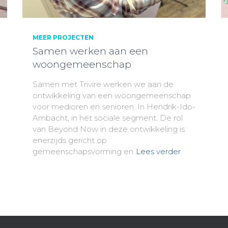
MEER PROJECTEN
Samen werken aan een
woongemeenschap
Samen met Trivire werken we aan de
ontwikkeling van een woongemeenschap
voor medioren en senioren. In Hendrik-Ido-
Ambacht, in het sociale segment. De rol
van Beyond Now in deze ontwikkeling is
enerzijds gericht op
gemeenschapsvorming en
Lees verder