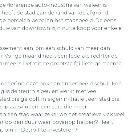
 florerende auto-industrie van weleer is
 heeft de stad aan de rand van de afgrond
ge percelen bepalen het stadsbeeld. De eens
aduw van downtown zijn nu te koop voor enkele
lissement aan, om een schuld van meer dan
n. Vorige maand heeft een federale rechter de
rmee is Detroit de grootste failliete gemeente
rloedering gaat ook een ander beeld schuil. Een
g is de treurnis beu en werkt met veel
d die gelooft in eigen initiatief, een stad die
 er plaatsvinden, een stad die meer
en een stad waar zeker op het creatieve vlak veel
ad er op den duur weer bovenop helpen? Heeft
 om in Detroit te investeren?