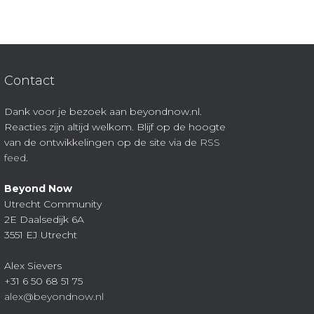
Contact
Dank voor je bezoek aan beyondnow.nl.
Reacties zijn altijd welkom. Blijf op de hoogte
van de ontwikkelingen op de site via de
RSS
feed
.
Beyond Now
Utrecht Community
2E Daalsedijk 6A
3551 EJ Utrecht
Alex Sievers
+31 6 50 68 51 75
alex@beyondnow.nl