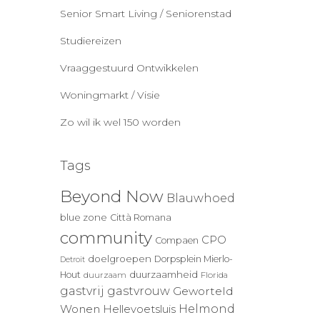
Senior Smart Living / Seniorenstad
Studiereizen
Vraaggestuurd Ontwikkelen
Woningmarkt / Visie
Zo wil ik wel 150 worden
Tags
Beyond Now
Blauwhoed
blue zone
Città Romana
community
CPO
Compaen
doelgroepen
Dorpsplein Mierlo-
Detroit
duurzaamheid
Hout
duurzaam
Florida
gastvrij
gastvrouw
Geworteld
Wonen
Helmond
Hellevoetsluis