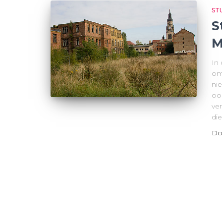
ST
S
M
In
om
ni
oo
ve
di
Do