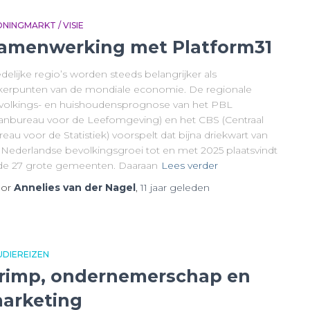
NINGMARKT / VISIE
amenwerking met Platform31
delijke regio’s worden steeds belangrijker als
kerpunten van de mondiale economie. De regionale
volkings- en huishoudensprognose van het PBL
lanbureau voor de Leefomgeving) en het CBS (Centraal
eau voor de Statistiek) voorspelt dat bijna driekwart van
 Nederlandse bevolkingsgroei tot en met 2025 plaatsvindt
 de 27 grote gemeenten. Daaraan
Lees verder
or
Annelies van der Nagel
,
11 jaar
geleden
UDIEREIZEN
rimp, ondernemerschap en
arketing