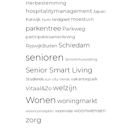
Herbestemming
hospitalitymanagement
Japan
moestuin
Katwijk
landgoed
Kyoto
parkentree
Parkweg
participatiesamenleving
Schiedam
RijswijkBuiten
senioren
Seniorenhuisvesting
Senior Smart Living
vakantiepark
Studiereis
sun city
trends
welzijn
Vitaal&Zo
Wonen
woningmarkt
woonwensen
woonvisie
woonconcepten
zorg