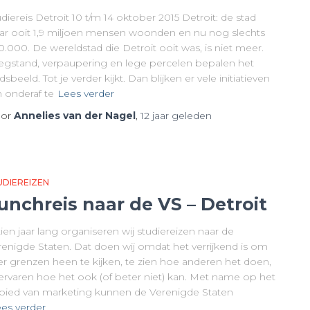
diereis Detroit 10 t/m 14 oktober 2015 Detroit: de stad
ar ooit 1,9 miljoen mensen woonden en nu nog slechts
.000. De wereldstad die Detroit ooit was, is niet meer.
egstand, verpaupering en lege percelen bepalen het
dsbeeld. Tot je verder kijkt. Dan blijken er vele initiatieven
n onderaf te
Lees verder
or
Annelies van der Nagel
,
12 jaar
geleden
UDIEREIZEN
unchreis naar de VS – Detroit
tien jaar lang organiseren wij studiereizen naar de
renigde Staten. Dat doen wij omdat het verrijkend is om
er grenzen heen te kijken, te zien hoe anderen het doen,
 ervaren hoe het ook (of beter niet) kan. Met name op het
bied van marketing kunnen de Verenigde Staten
es verder