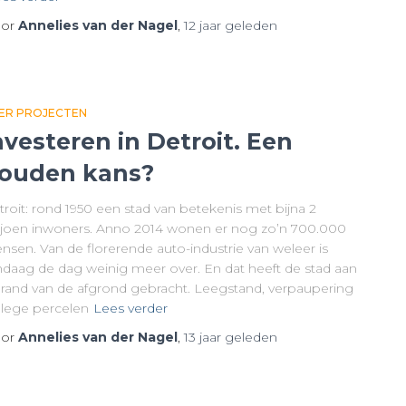
or
Annelies van der Nagel
,
12 jaar
geleden
ER PROJECTEN
nvesteren in Detroit. Een
ouden kans?
roit: rond 1950 een stad van betekenis met bijna 2
ljoen inwoners. Anno 2014 wonen er nog zo’n 700.000
nsen. Van de florerende auto-industrie van weleer is
ndaag de dag weinig meer over. En dat heeft de stad aan
 rand van de afgrond gebracht. Leegstand, verpaupering
 lege percelen
Lees verder
or
Annelies van der Nagel
,
13 jaar
geleden