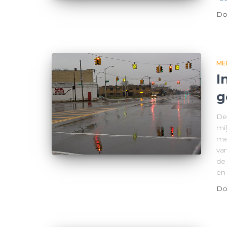
Do
ME
I
g
Det
mi
me
va
de
en
Do