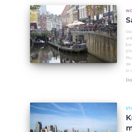
WO
S
Ste
an
be
(P
Bur
de
in
Do
ST
K
m