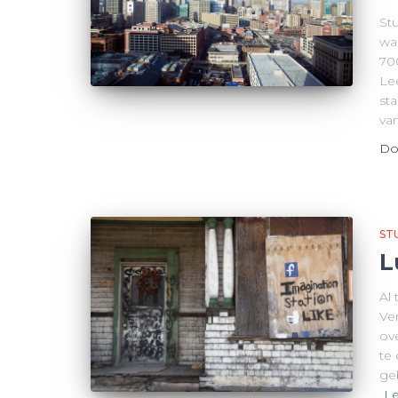
Stu
wa
700
Le
sta
va
Do
ST
L
Al 
Ve
ov
te
ge
Le