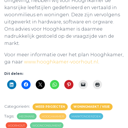
omgeving, hebben wij voor Hooghkamer de
kansrijke leefstijlen gedefinieerd en vertaald in
woonmilieus en woningen. Deze zijn vervolgens
uitgewerkt in hardware, software en orgware.
Ons advies voor Hooghkamer is daarmee
nadrukkelijk gestoeld op de vraagzijde van de
markt.
Voor meer informatie over het plan Hooghkamer,
ga naar
www.hooghkamer-voorhout.nl
.
Dit delen:
Categorieën:
MEER PROJECTEN
WONINGMARKT / VISIE
Tags:
HEIJMANS
HOOGHKAMER
MARKTONDERZOEK
VOORHOUT
WOONCONSUMENT