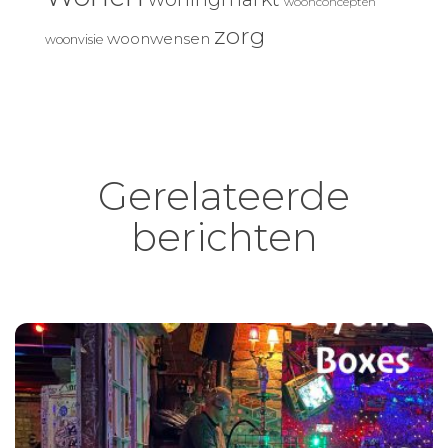
woonconcepten
zorg
woonwensen
woonvisie
Gerelateerde
berichten