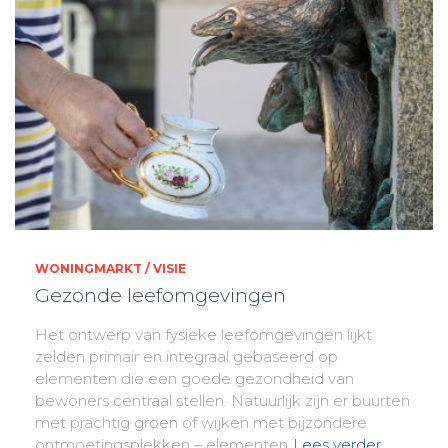
WONINGMARKT / VISIE
Gezonde leefomgevingen
Het ontwerp van fysieke leefomgevingen lijkt
zelden primair en integraal gebaseerd op
elementen die een goede gezondheid van
bewoners centraal stellen. Natuurlijk zijn er buurten
met prachtig groen of wijken met bijzondere
ontmoetingsplekken – elementen
Lees verder