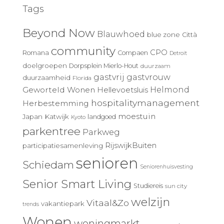
Tags
Beyond Now
Blauwhoed
blue zone
Città
community
CPO
Romana
Compaen
Detroit
doelgroepen
Dorpsplein Mierlo-Hout
duurzaam
gastvrij
gastvrouw
duurzaamheid
Florida
Geworteld Wonen
Helmond
Hellevoetsluis
hospitalitymanagement
Herbestemming
moestuin
Japan
Katwijk
landgoed
Kyoto
parkentree
Parkweg
RijswijkBuiten
participatiesamenleving
senioren
Schiedam
Seniorenhuisvesting
Senior Smart Living
Studiereis
sun city
welzijn
Vitaal&Zo
vakantiepark
trends
Wonen
woningmarkt