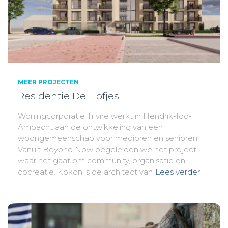
MEER PROJECTEN
Residentie De Hofjes
Woningcorporatie Trivire werkt in Hendrik-Ido-
Ambacht aan de ontwikkeling van een
woongemeenschap voor medioren en senioren.
Vanuit Beyond Now begeleiden we het project
waar het gaat om community, organisatie en
cocreatie. Kokon is de architect van
Lees verder