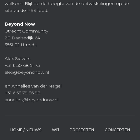
welkom. Blijf op de hoogte van de ontwikkelingen op de
site via de
RSS feed
.
Beyond Now
Utrecht Community
2E Daalsedijk 6A
3551 EJ Utrecht
Alex Sievers
+31 6 50 68 51 75
alex@beyondnow.nl
en Annelies van der Nagel
+31 6 53 79 36 98
annelies@beyondnow.nl
HOME / NIEUWS
WIJ
PROJECTEN
CONCEPTEN