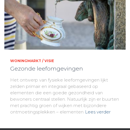
WONINGMARKT / VISIE
Gezonde leefomgevingen
Het ontwerp van fysieke leefomgevingen lijkt
zelden primair en integraal gebaseerd op
elementen die een goede gezondheid van
bewoners centraal stellen. Natuurlijk zijn er buurten
met prachtig groen of wijken met bijzondere
ontmoetingsplekken – elementen
Lees verder