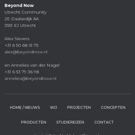
Beyond Now
Utrecht Community
2E Daalsedijk 6A
3551 EJ Utrecht
Alex Sievers
+31 6 50 68 51 75
alex@beyondnow.nl
en Annelies van der Nagel
+31 6 53 79 36 98
annelies@beyondnow.nl
HOME / NIEUWS
WIJ
PROJECTEN
CONCEPTEN
PRODUCTEN
STUDIEREIZEN
CONTACT