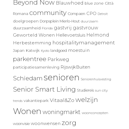
Beyond Now
Blauwhoed
blue zone
Città
community
CPO
Romana
Compaen
Detroit
doelgroepen
Dorpsplein Mierlo-Hout
duurzaam
gastvrij
gastvrouw
duurzaamheid
Florida
Geworteld Wonen
Helmond
Hellevoetsluis
hospitalitymanagement
Herbestemming
moestuin
Japan
Katwijk
landgoed
Kyoto
parkentree
Parkweg
RijswijkBuiten
participatiesamenleving
senioren
Schiedam
Seniorenhuisvesting
Senior Smart Living
Studiereis
sun city
welzijn
Vitaal&Zo
vakantiepark
trends
Wonen
woningmarkt
woonconcepten
zorg
woonwensen
woonvisie