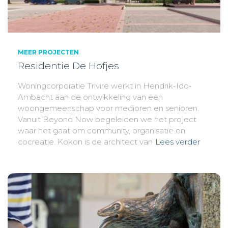
MEER PROJECTEN
Residentie De Hofjes
Woningcorporatie Trivire werkt in Hendrik-Ido-
Ambacht aan de ontwikkeling van een
woongemeenschap voor medioren en senioren.
Vanuit Beyond Now begeleiden we het project
waar het gaat om community, organisatie en
cocreatie. Kokon is de architect van
Lees verder