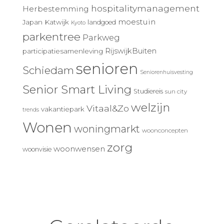
hospitalitymanagement
Herbestemming
moestuin
Japan
Katwijk
landgoed
Kyoto
parkentree
Parkweg
RijswijkBuiten
participatiesamenleving
senioren
Schiedam
Seniorenhuisvesting
Senior Smart Living
Studiereis
sun city
welzijn
Vitaal&Zo
vakantiepark
trends
Wonen
woningmarkt
woonconcepten
zorg
woonwensen
woonvisie