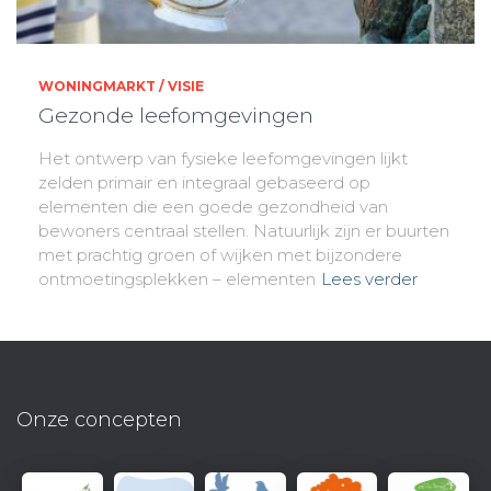
WONINGMARKT / VISIE
Gezonde leefomgevingen
Het ontwerp van fysieke leefomgevingen lijkt
zelden primair en integraal gebaseerd op
elementen die een goede gezondheid van
bewoners centraal stellen. Natuurlijk zijn er buurten
met prachtig groen of wijken met bijzondere
ontmoetingsplekken – elementen
Lees verder
Onze concepten