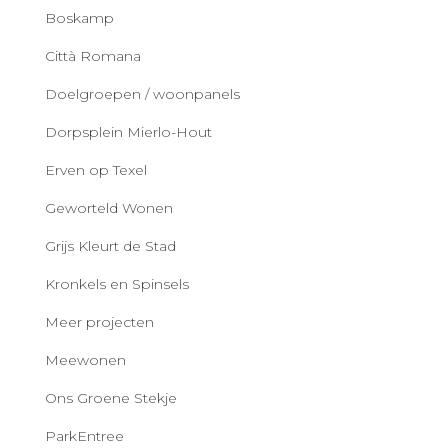
Boskamp
Città Romana
Doelgroepen / woonpanels
Dorpsplein Mierlo-Hout
Erven op Texel
Geworteld Wonen
Grijs Kleurt de Stad
Kronkels en Spinsels
Meer projecten
Meewonen
Ons Groene Stekje
ParkEntree