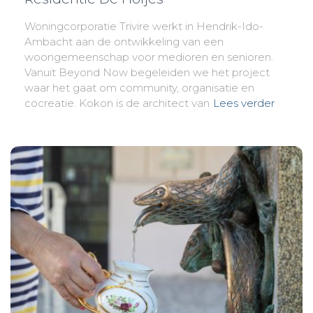
Woningcorporatie Trivire werkt in Hendrik-Ido-
Ambacht aan de ontwikkeling van een
woongemeenschap voor medioren en senioren.
Vanuit Beyond Now begeleiden we het project
waar het gaat om community, organisatie en
cocreatie. Kokon is de architect van
Lees verder