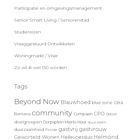
Participatie en omgevingsmanagement
Senior Smart Living / Seniorenstad
Studiereizen
Vraaggestuurd Ontwikkelen
Woningmarkt / Visie
Zo wil ik wel 150 worden
Tags
Beyond Now
Blauwhoed
blue zone
Città
community
CPO
Romana
Compaen
Detroit
doelgroepen
Dorpsplein Mierlo-Hout
duurzaam
gastvrij
gastvrouw
duurzaamheid
Florida
Geworteld Wonen
Helmond
Hellevoetsluis