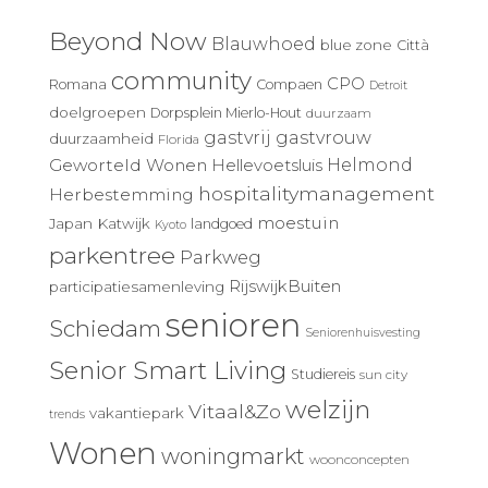
Beyond Now
Blauwhoed
blue zone
Città
community
CPO
Romana
Compaen
Detroit
doelgroepen
Dorpsplein Mierlo-Hout
duurzaam
gastvrij
gastvrouw
duurzaamheid
Florida
Geworteld Wonen
Helmond
Hellevoetsluis
hospitalitymanagement
Herbestemming
moestuin
Japan
Katwijk
landgoed
Kyoto
parkentree
Parkweg
RijswijkBuiten
participatiesamenleving
senioren
Schiedam
Seniorenhuisvesting
Senior Smart Living
Studiereis
sun city
welzijn
Vitaal&Zo
vakantiepark
trends
Wonen
woningmarkt
woonconcepten