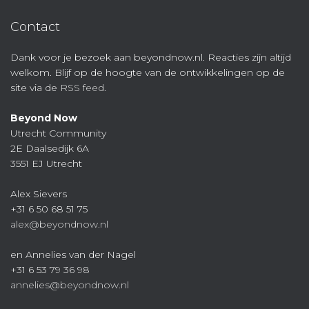
Contact
Dank voor je bezoek aan beyondnow.nl. Reacties zijn altijd
welkom. Blijf op de hoogte van de ontwikkelingen op de
site via de
RSS feed
.
Beyond Now
Utrecht Community
2E Daalsedijk 6A
3551 EJ Utrecht
Alex Sievers
+31 6 50 68 51 75
alex@beyondnow.nl
en Annelies van der Nagel
+31 6 53 79 36 98
annelies@beyondnow.nl