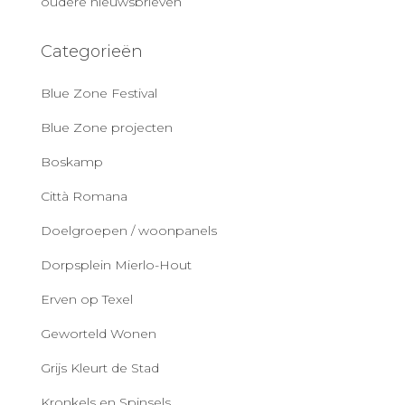
oudere nieuwsbrieven
Categorieën
Blue Zone Festival
Blue Zone projecten
Boskamp
Città Romana
Doelgroepen / woonpanels
Dorpsplein Mierlo-Hout
Erven op Texel
Geworteld Wonen
Grijs Kleurt de Stad
Kronkels en Spinsels