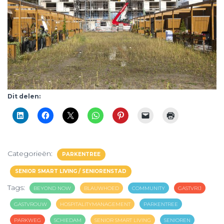
Dit delen:
Categorieën:
PARKENTREE
SENIOR SMART LIVING / SENIORENSTAD
Tags:
BEYOND NOW
BLAUWHOED
COMMUNITY
GASTVRIJ
GASTVROUW
HOSPITALITYMANAGEMENT
PARKENTREE
PARKWEG
SCHIEDAM
SENIOR SMART LIVING
SENIOREN