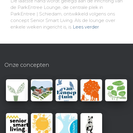
De laatste hand wordt gelegd aan de inrichting van
de ParkEntree Lounge, de centrale plek in
ParkEntree | Schiedam, ontwikkeld volgens ons
concept Senior Smart Living. Als de lounge over
enkele weken ingericht is, is
Lees verder
Onze concepten