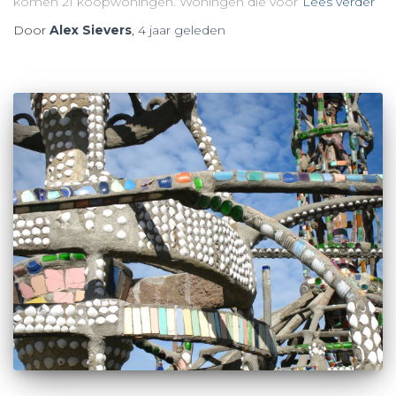
komen 21 koopwoningen. Woningen die voor
Lees verder
Door
Alex Sievers
,
4 jaar
geleden