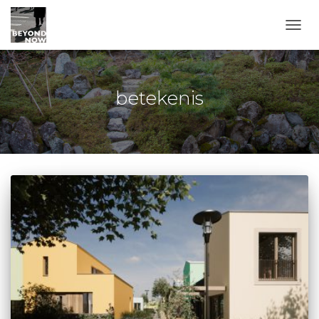
TOGG
betekenis