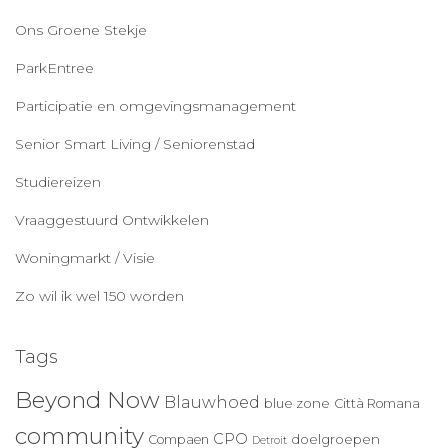
Ons Groene Stekje
ParkEntree
Participatie en omgevingsmanagement
Senior Smart Living / Seniorenstad
Studiereizen
Vraaggestuurd Ontwikkelen
Woningmarkt / Visie
Zo wil ik wel 150 worden
Tags
Beyond Now
Blauwhoed
blue zone
Città Romana
community
CPO
doelgroepen
Compaen
Detroit