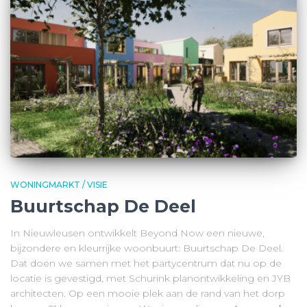
WONINGMARKT / VISIE
Buurtschap De Deel
In Nieuwleusen ontwikkelt Beyond Now een nieuwe,
bijzondere en kleurrijke woonbuurt: Buurtschap De Deel.
Dat doen we samen met het partycentrum dat nu op de
locatie is gevestigd, met Schurink planontwikkeling en JYB
architecten. Op een mooie plek aan de rand van het dorp