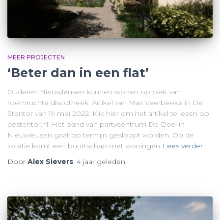
MEER PROJECTEN
‘Beter dan in een flat’
Ouderen Nieuwleusen kunnen wonen op plek van
roemruchte discotheek. Artikel van Max Veerbeeke in De
Stentor van 19 mei 2022. Klik hier om het artikel te lezen op
destentor.nl. Het pand van partycentrum De Deel in
Nieuwleusen gaat op termijn gesloopt worden. Op de
locatie komt een buurtschap met woningen
Lees verder
Door
Alex Sievers
,
4 jaar
geleden