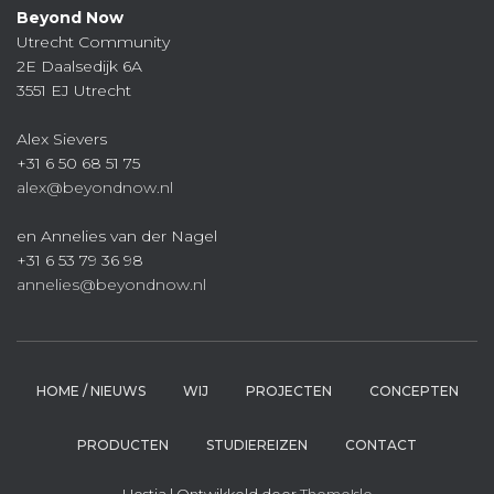
Beyond Now
Utrecht Community
2E Daalsedijk 6A
3551 EJ Utrecht
Alex Sievers
+31 6 50 68 51 75
alex@beyondnow.nl
en Annelies van der Nagel
+31 6 53 79 36 98
annelies@beyondnow.nl
HOME / NIEUWS
WIJ
PROJECTEN
CONCEPTEN
PRODUCTEN
STUDIEREIZEN
CONTACT