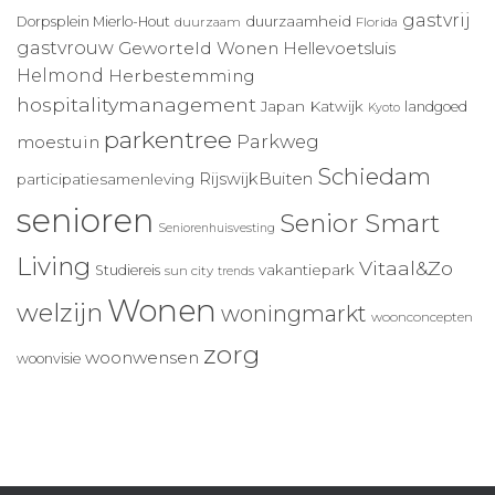
gastvrij
duurzaamheid
Dorpsplein Mierlo-Hout
duurzaam
Florida
gastvrouw
Geworteld Wonen
Hellevoetsluis
Helmond
Herbestemming
hospitalitymanagement
Japan
Katwijk
landgoed
Kyoto
parkentree
Parkweg
moestuin
Schiedam
RijswijkBuiten
participatiesamenleving
senioren
Senior Smart
Seniorenhuisvesting
Living
Vitaal&Zo
vakantiepark
Studiereis
sun city
trends
Wonen
welzijn
woningmarkt
woonconcepten
zorg
woonwensen
woonvisie