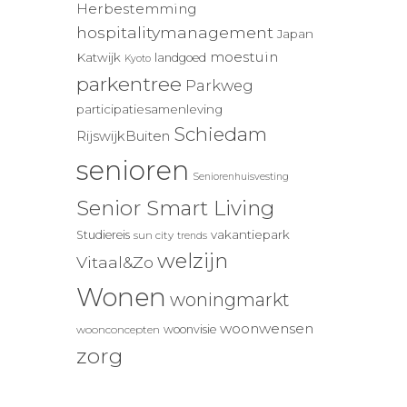
Herbestemming
hospitalitymanagement
Japan
moestuin
Katwijk
landgoed
Kyoto
parkentree
Parkweg
participatiesamenleving
Schiedam
RijswijkBuiten
senioren
Seniorenhuisvesting
Senior Smart Living
vakantiepark
Studiereis
sun city
trends
welzijn
Vitaal&Zo
Wonen
woningmarkt
woonwensen
woonvisie
woonconcepten
zorg