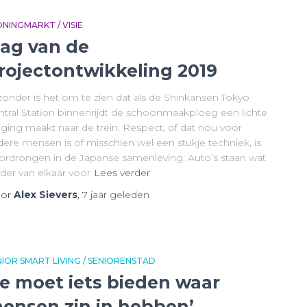
NINGMARKT / VISIE
ag van de
rojectontwikkeling 2019
zonder is het om te zien dat als de Shinkansen Tokyo
ntral Station binnenrijdt de schoonmaakploeg een lichte
iging maakt naar de trein. Respect, of dat nou voor
dere mensen is of misschien wel een stukje techniek, is
ordrongen in de Japanse samenleving. Auto’s staan wat
der van elkaar voor
Lees verder
or
Alex Sievers
,
7 jaar
geleden
NIOR SMART LIVING / SENIORENSTAD
Je moet iets bieden waar
ensen zin in hebben’