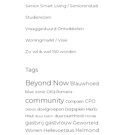
Senior Smart Living / Seniorenstad
Studiereizen
Vraaggestuurd Ontwikkelen
Woningmarkt / Visie
Zo wil ik wel 150 worden
Tags
Beyond Now
Blauwhoed
blue zone
Città Romana
community
CPO
Compaen
doelgroepen
Dorpsplein Mierlo-
Detroit
duurzaamheid
Hout
duurzaam
Florida
gastvrij
gastvrouw
Geworteld
Wonen
Helmond
Hellevoetsluis