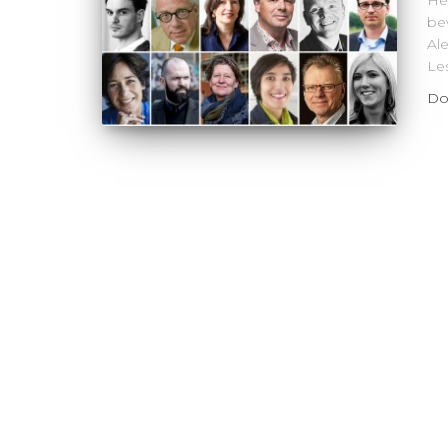
He
be
Al
Le
Do