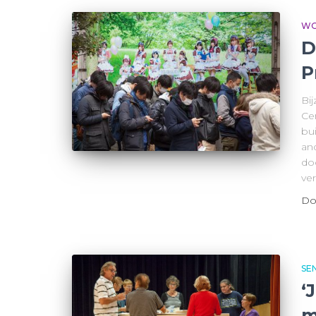
WO
D
P
Bij
Ce
bu
an
do
ver
Do
SE
‘
m