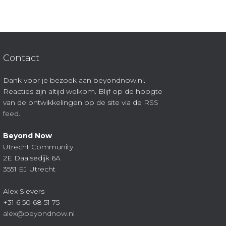
Contact
Dank voor je bezoek aan beyondnow.nl.
Reacties zijn altijd welkom. Blijf op de hoogte
van de ontwikkelingen op de site via de
RSS
feed
.
Beyond Now
Utrecht Community
2E Daalsedijk 6A
3551 EJ Utrecht
Alex Sievers
+31 6 50 68 51 75
alex@beyondnow.nl