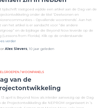
 tijdschrift Vastgoed wijdde een artikel aan de Dag van de
ojectontwikkeling onder de titel ‘Deelwonen en
niorencommunities – Opvallende woontrends’. Aan het
t van het artikel is er aandacht voor “die andere
elgroep” en de bijdrage die Beyond Now leverde op de
g (Lessons from Florida). Klik op de onderstaande
es verder
or
Alex Sievers
,
10 jaar
geleden
ELGROEPEN / WOONPANELS
ag van de
rojectontwikkeling
 13 april is Beyond Now als inleider aanwezig op de Dag
n de Projectontwikkeling die NEPROM organiseert in ’s