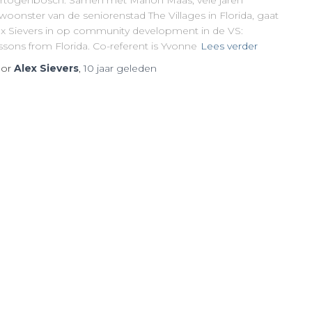
rtogenbosch. Samen met Marion Maas, vele jaren
woonster van de seniorenstad The Villages in Florida, gaat
ex Sievers in op community development in de VS:
ssons from Florida. Co-referent is Yvonne
Lees verder
or
Alex Sievers
,
10 jaar
geleden