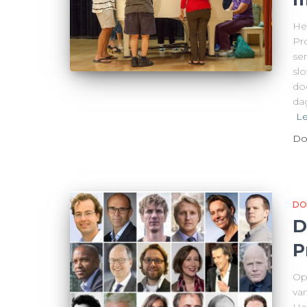
Het
Pr
se
slo
do
da
Le
Do
DO
D
P
Op
va