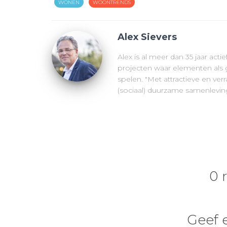
WONEN
WOONTRENDS
Alex Sievers
Alex is al meer dan 35 jaar acti
projecten waar elementen als g
spelen. "Met attractieve en v
(sociaal) duurzame samenleving
0 
Geef 