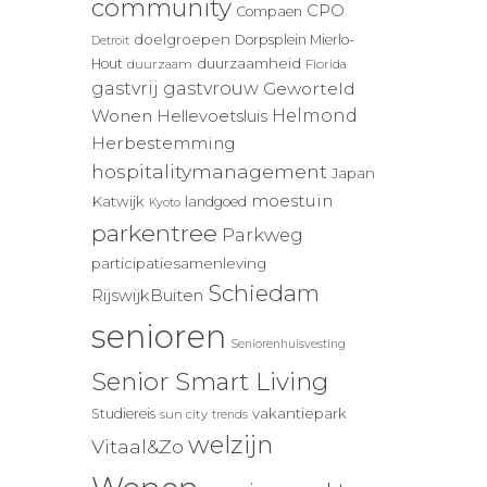
community
CPO
Compaen
doelgroepen
Dorpsplein Mierlo-
Detroit
duurzaamheid
Hout
duurzaam
Florida
gastvrij
gastvrouw
Geworteld
Wonen
Helmond
Hellevoetsluis
Herbestemming
hospitalitymanagement
Japan
moestuin
Katwijk
landgoed
Kyoto
parkentree
Parkweg
participatiesamenleving
Schiedam
RijswijkBuiten
senioren
Seniorenhuisvesting
Senior Smart Living
vakantiepark
Studiereis
sun city
trends
welzijn
Vitaal&Zo