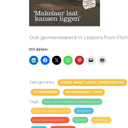
Ook geïnteresseerd in Lessons from Flori
Dit delen:
Categorieën:
SENIOR SMART LIVING / SENIORENSTAD
STUDIEREIZEN
WONINGMARKT / VISIE
Tags:
DAG VAN DE PROJECTONTWIKKELING
LESSONS FROM FLORIDA
SENIOREN
SENIORENHUISVESTING
TRENDS
VASTGOED