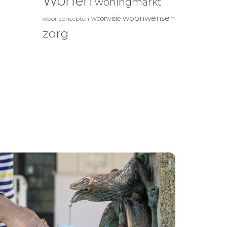
Wonen
woningmarkt
woonwensen
woonvisie
woonconcepten
zorg
n