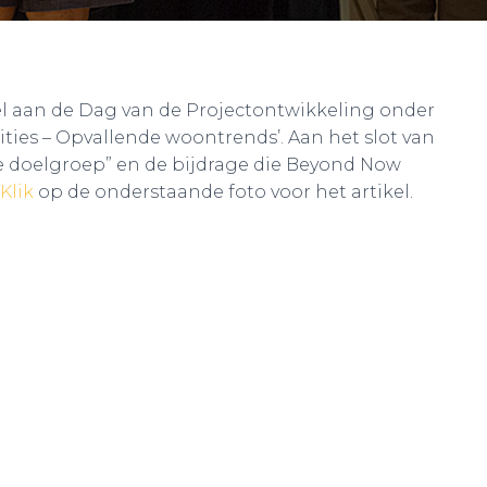
kel aan de Dag van de Projectontwikkeling onder
ies – Opvallende woontrends’. Aan het slot van
ere doelgroep” en de bijdrage die Beyond Now
Klik
op de onderstaande foto voor het artikel.