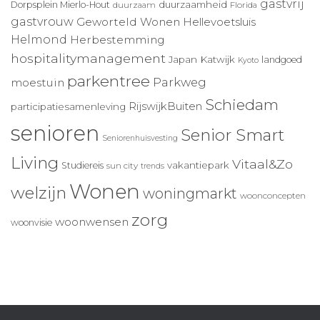
gastvrij
duurzaamheid
Dorpsplein Mierlo-Hout
duurzaam
Florida
gastvrouw
Geworteld Wonen
Hellevoetsluis
Helmond
Herbestemming
hospitalitymanagement
Japan
Katwijk
landgoed
Kyoto
parkentree
Parkweg
moestuin
Schiedam
RijswijkBuiten
participatiesamenleving
senioren
Senior Smart
Seniorenhuisvesting
Living
Vitaal&Zo
vakantiepark
Studiereis
sun city
trends
Wonen
welzijn
woningmarkt
woonconcepten
zorg
woonwensen
woonvisie