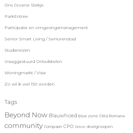
Ons Groene Stekje
ParkEntree
Participatie en omgevingsmanagement
Senior Smart Living / Seniorenstad
Studiereizen
Vraaggestuurd Ontwikkelen
Woningmarkt / Visie
Zo wil ik wel 150 worden
Tags
Beyond Now
Blauwhoed
blue zone
Città Romana
community
CPO
doelgroepen
Compaen
Detroit