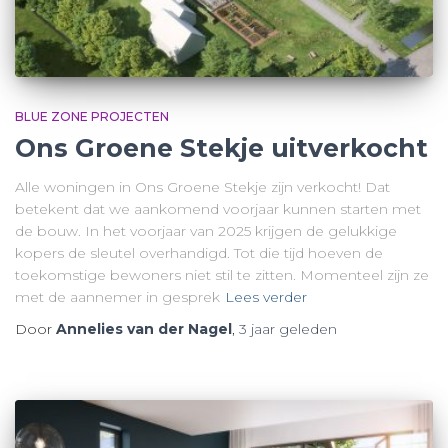
BLUE ZONE PROJECTEN
Ons Groene Stekje uitverkocht
Alle woningen in Ons Groene Stekje zijn verkocht! Dat
betekent dat we aankomend voorjaar kunnen starten met
de bouw. In het voorjaar van 2025 krijgen de gelukkige
kopers de sleutel overhandigd. Tot die tijd hoeven de
toekomstige bewoners niet stil te zitten. Momenteel zijn ze
met de aannemer in gesprek
Lees verder
Door
Annelies van der Nagel
,
3 jaar
geleden