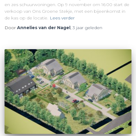
en zes schuurwoningen. Op 9 november om 16:00 start de
verkoop van Ons Groene Stekje, met een bijeenkomst in
de kas op de locatie.
Lees verder
Door
Annelies van der Nagel
,
3 jaar
geleden