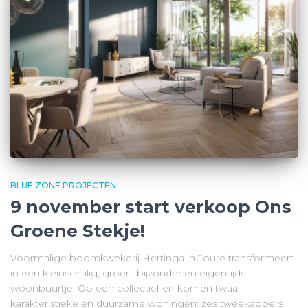
BLUE ZONE PROJECTEN
9 november start verkoop Ons
Groene Stekje!
Voormalige boomkwekerij Hettinga in Joure transformeert
in een kleinschalig, groen, bijzonder en eigentijds
woonbuurtje. Op een collectief erf komen twaalf
karakteristieke en duurzame woningen: zes tweekappers