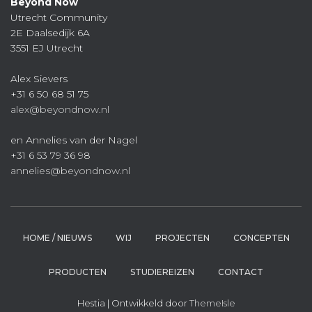
Beyond Now
Utrecht Community
2E Daalsedijk 6A
3551 EJ Utrecht
Alex Sievers
+31 6 50 68 51 75
alex@beyondnow.nl
en Annelies van der Nagel
+31 6 53 79 36 98
annelies@beyondnow.nl
HOME / NIEUWS
WIJ
PROJECTEN
CONCEPTEN
PRODUCTEN
STUDIEREIZEN
CONTACT
Hestia | Ontwikkeld door
ThemeIsle