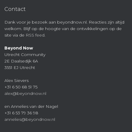
Contact
Dank voor je bezoek aan beyondnow.nl. Reacties zijn altijd
welkom. Blijf op de hoogte van de ontwikkelingen op de
site via de
RSS feed
.
Beyond Now
Utrecht Community
2E Daalsedijk 6A
3551 EJ Utrecht
Alex Sievers
+31 6 50 68 51 75
alex@beyondnow.nl
en Annelies van der Nagel
+31 6 53 79 36 98
annelies@beyondnow.nl