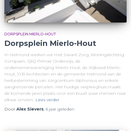
DORPSPLEIN MIERLO-HOUT
Dorpsplein Mierlo-Hout
In Helmond werken we met Savant Zorg, Woningstichting
Compaen, QliQ Primair Onderwijs, de
ondernemersvereniging Mierlo-Hout, de Wijkraad Mierlo-
Hout, JYB Architecten en de gemeente Helmond aan de
herbestemming van zorgcentrum Alphonsus en enkele
aangrenzende percelen. Het huidige verpleeghuis maakt
de komende jaren plaats voor een buurt waar mensen naar
elkaar omzien,
Lees verder
Door
Alex Sievers
,
6 jaar
geleden