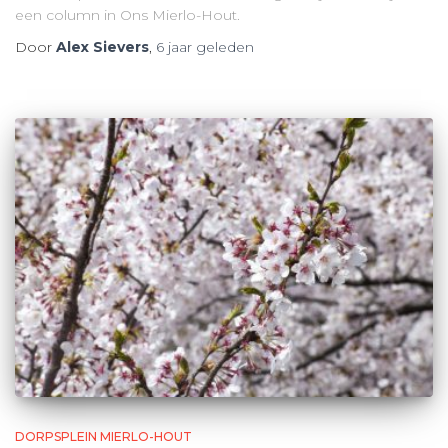
een column in Ons Mierlo-Hout.
Door
Alex Sievers
,
6 jaar
geleden
DORPSPLEIN MIERLO-HOUT