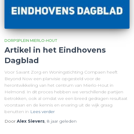
DORPSPLEIN MIERLO-HOUT
Artikel in het Eindhovens
Dagblad
Voor Savant Zorg en Woningstichting Compaen heeft
Beyond Now een planvisie opgesteld voor de
herontwikkeling van het centrum van Mierlo-Hout in
Helmond. In dit proces hebben we verschillende partijen
betrokken, ook al omdat we een breed gedragen resultaat
voorstaan en de kennis en ervaring uit de wijk graag
benutten in
Lees verder
Door
Alex Sievers
,
8 jaar
geleden