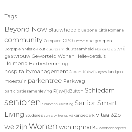
Tags
Beyond Now
Blauwhoed
blue zone
Città Romana
community
CPO
doelgroepen
Compaen
Detroit
gastvrij
duurzaamheid
Dorpsplein Mierlo-Hout
duurzaam
Florida
gastvrouw
Geworteld Wonen
Hellevoetsluis
Helmond
Herbestemming
hospitalitymanagement
Japan
Katwijk
landgoed
Kyoto
parkentree
Parkweg
moestuin
Schiedam
RijswijkBuiten
participatiesamenleving
senioren
Senior Smart
Seniorenhuisvesting
Living
Vitaal&Zo
vakantiepark
Studiereis
sun city
trends
Wonen
welzijn
woningmarkt
woonconcepten