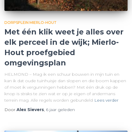
DORPSPLEIN MIERLO-HOUT
Met één klik weet je alles over
elk perceel in de wijk; Mierlo-
Hout proefgebied
omgevingsplan
HELMOND – Mag ik een schuur bouwen in mijn tuin en
kan ik dat oude tuinhuisje dan slopen en die boom kappen
of moet ik vergunningen hebben? Met één druk op de
knop is straks te zien wat er op je eigen of andermans
terrein mag. Alle regels worden gebundeld
Lees verder
Door
Alex Sievers
,
6 jaar
geleden