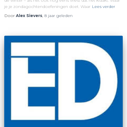
de winter – als het ooit nog eens vriest dat het kraakt. Waar
je je zondagochtendoefeningen doet. Waar
Lees verder
Door
Alex Sievers
,
8 jaar
geleden