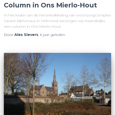
Column in Ons Mierlo-Hout
In het kader van de herontwikkeling van woonzorgcomplex
Savant Alphonsus in Helmond verzorgen wij maandelijks
een column in Ons Mierlo-Hout.
Door
Alex Sievers
,
6 jaar
geleden