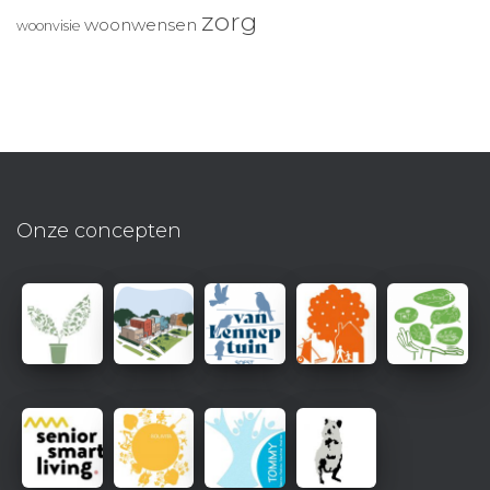
zorg
woonwensen
woonvisie
Onze concepten