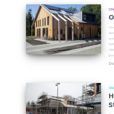
ON
O
Vo
sl
we
he
All
be
Do
ON
H
S