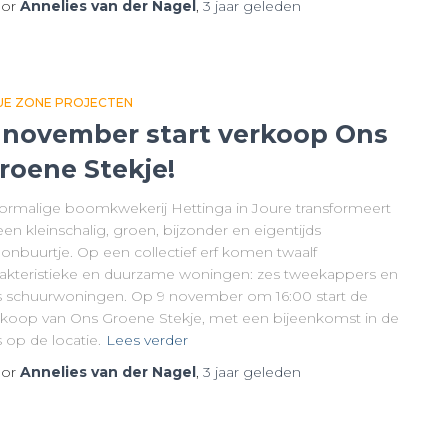
or
Annelies van der Nagel
,
3 jaar
geleden
UE ZONE PROJECTEN
 november start verkoop Ons
roene Stekje!
ormalige boomkwekerij Hettinga in Joure transformeert
een kleinschalig, groen, bijzonder en eigentijds
onbuurtje. Op een collectief erf komen twaalf
rakteristieke en duurzame woningen: zes tweekappers en
s schuurwoningen. Op 9 november om 16:00 start de
rkoop van Ons Groene Stekje, met een bijeenkomst in de
 op de locatie.
Lees verder
or
Annelies van der Nagel
,
3 jaar
geleden