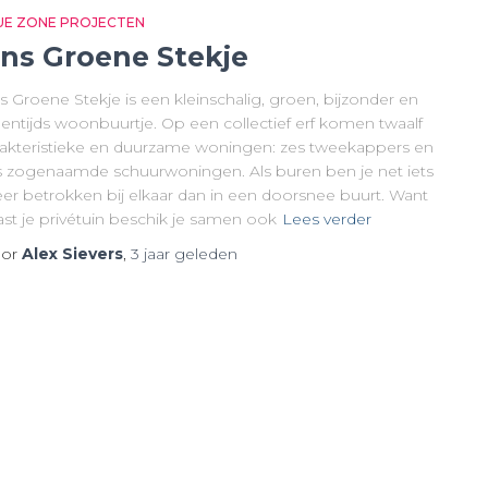
UE ZONE PROJECTEN
ns Groene Stekje
 Groene Stekje is een kleinschalig, groen, bijzonder en
gentijds woonbuurtje. Op een collectief erf komen twaalf
rakteristieke en duurzame woningen: zes tweekappers en
s zogenaamde schuurwoningen. Als buren ben je net iets
er betrokken bij elkaar dan in een doorsnee buurt. Want
ast je privétuin beschik je samen ook
Lees verder
or
Alex Sievers
,
3 jaar
geleden