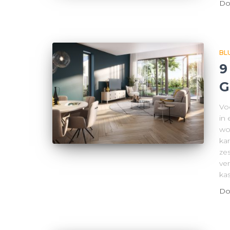
Do
BL
9
G
Vo
in 
wo
ka
ze
ve
kas
Do