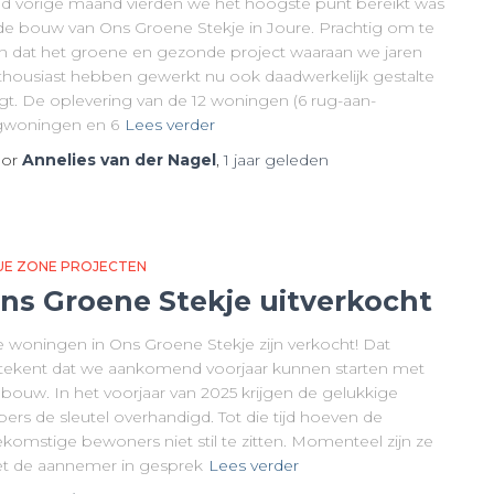
nd vorige maand vierden we het hoogste punt bereikt was
 de bouw van Ons Groene Stekje in Joure. Prachtig om te
en dat het groene en gezonde project waaraan we jaren
thousiast hebben gewerkt nu ook daadwerkelijk gestalte
jgt. De oplevering van de 12 woningen (6 rug-aan-
gwoningen en 6
Lees verder
or
Annelies van der Nagel
,
1 jaar
geleden
UE ZONE PROJECTEN
ns Groene Stekje uitverkocht
le woningen in Ons Groene Stekje zijn verkocht! Dat
tekent dat we aankomend voorjaar kunnen starten met
 bouw. In het voorjaar van 2025 krijgen de gelukkige
ers de sleutel overhandigd. Tot die tijd hoeven de
ekomstige bewoners niet stil te zitten. Momenteel zijn ze
t de aannemer in gesprek
Lees verder