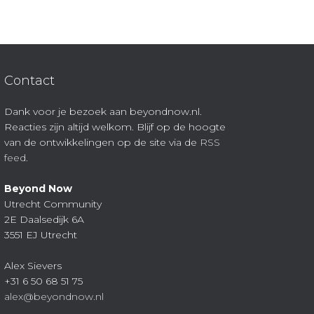
Contact
Dank voor je bezoek aan beyondnow.nl.
Reacties zijn altijd welkom. Blijf op de hoogte
van de ontwikkelingen op de site via de
RSS
feed
.
Beyond Now
Utrecht Community
2E Daalsedijk 6A
3551 EJ Utrecht
Alex Sievers
+31 6 50 68 51 75
alex@beyondnow.nl