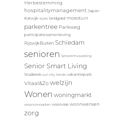
Herbestemming
hospitalitymanagement
Japan
moestuin
Katwijk
landgoed
Kyoto
parkentree
Parkweg
participatiesamenleving
Schiedam
RijswijkBuiten
senioren
Seniorenhuisvesting
Senior Smart Living
vakantiepark
Studiereis
sun city
trends
welzijn
Vitaal&Zo
Wonen
woningmarkt
woonwensen
woonvisie
woonconcepten
zorg