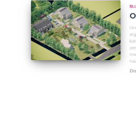
BL
O
Ons
ei
ka
ze
me
na
Do