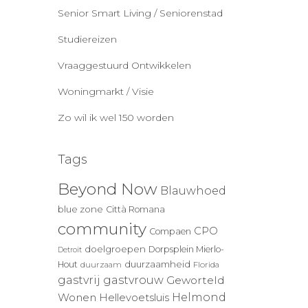
Senior Smart Living / Seniorenstad
Studiereizen
Vraaggestuurd Ontwikkelen
Woningmarkt / Visie
Zo wil ik wel 150 worden
Tags
Beyond Now
Blauwhoed
blue zone
Città Romana
community
CPO
Compaen
doelgroepen
Dorpsplein Mierlo-
Detroit
duurzaamheid
Hout
duurzaam
Florida
gastvrij
gastvrouw
Geworteld
Wonen
Helmond
Hellevoetsluis