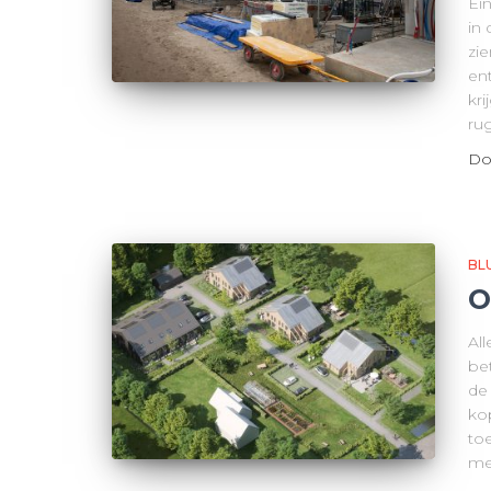
Ei
in
zi
en
kri
ru
Do
BL
O
Al
be
de
kop
to
me