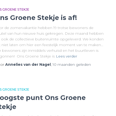
S GROENE STEKJE
ns Groene Stekje is af!
or de zomervakantie hebben 19 trotse bewoners de
eutel van hun nieuwe huis gekregen. Deze maand hebben
 ook de collectieve buitenruimte opgeleverd. We konden
t niet laten om hier een feestelijk moment van te maken…
e bewoners zijn inmiddels verhuisd en het buurtleven is
gonnen! Ons Groene Stekje is
Lees verder
or
Annelies van der Nagel
,
10 maanden
geleden
S GROENE STEKJE
oogste punt Ons Groene
tekje