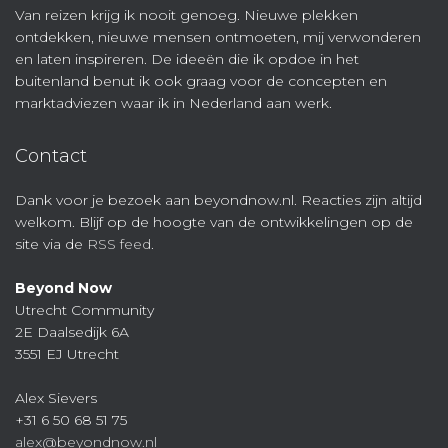
Van reizen krijg ik nooit genoeg. Nieuwe plekken
ontdekken, nieuwe mensen ontmoeten, mij verwonderen
en laten inspireren. De ideeën die ik opdoe in het
buitenland benut ik ook graag voor de concepten en
marktadviezen waar ik in Nederland aan werk.
Contact
Dank voor je bezoek aan beyondnow.nl. Reacties zijn altijd
welkom. Blijf op de hoogte van de ontwikkelingen op de
site via de
RSS feed
.
Beyond Now
Utrecht Community
2E Daalsedijk 6A
3551 EJ Utrecht
Alex Sievers
+31 6 50 68 51 75
alex@beyondnow.nl