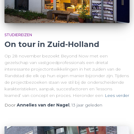
STUDIEREIZEN
On tour in Zuid-Holland
Op 28 november bezoekt Beyond Now met een
gezelschap van vastgoedprofessionals een drietal
interessante projectontwikkelingen in het zuiden van de
Randstad die elk op hun eigen manier bijzonder zijn. Tijdens
de projectbezoeken staan we stil bij de onderscheidende
karakteristieken, aanpak, succesfactoren en ‘lessons
learned’ van concept en proces. Hieronder een
Lees verder
Door
Annelies van der Nagel
,
13 jaar
geleden