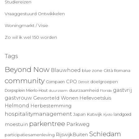
Studiereizen
Vraaggestuurd Ontwikkelen
Woningmarkt / Visie
Zo wil ik wel 150 worden
Tags
Beyond Now
Blauwhoed
blue zone
Città Romana
community
CPO
doelgroepen
Compaen
Detroit
gastvrij
duurzaamheid
Dorpsplein Mierlo-Hout
duurzaam
Florida
gastvrouw
Geworteld Wonen
Hellevoetsluis
Helmond
Herbestemming
hospitalitymanagement
Japan
Katwijk
landgoed
Kyoto
parkentree
Parkweg
moestuin
Schiedam
RijswijkBuiten
participatiesamenleving