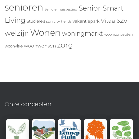
senioren
Senior Smart
Seniorenhuisvesting
Living
Vitaal&Zo
vakantiepark
Studiereis
sun city
trends
Wonen
welzijn
woningmarkt
woonconcepten
zorg
woonwensen
woonvisie
Onze concepten