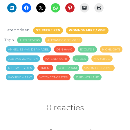
Categorieën:
STUDIEREIZEN
WONINGMARKT / VISIE
Tags:
ALEX SIEVERS
ALEXANDER DE VRIES
ANNELIES VAN DER NAGEL
DEN HAAG
EXCURSIE
HIGHLIGHTS
JOB VAN ZOMEREN
KATENDRECHT
LEIDEN
MARKTHAL
NIEUW LEYDEN
ORIENT
ROTTERDAM
SIMON DE KRUYFF
WONINGMARKT
WOONCONCEPTEN
ZUID-HOLLAND
0 reacties