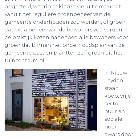
opgesteld, waarin te kiezen viel uit groen dat
vanuit het reguliere groenbeheer van de
gemeente onderhouden zou worden, of groen
dat extra beheer van de bewoners zou vergen. In
de praktijk kozen nagenoeg alle bewoners voor
groen dat binnen het onderhoudsplan van de
gemeente past en plantten zelf groen uit het
tuincentrum bij…
In Nieuw
Leyden
staan
koop, vrije
sector
huur en
sociale
huur
dwars door