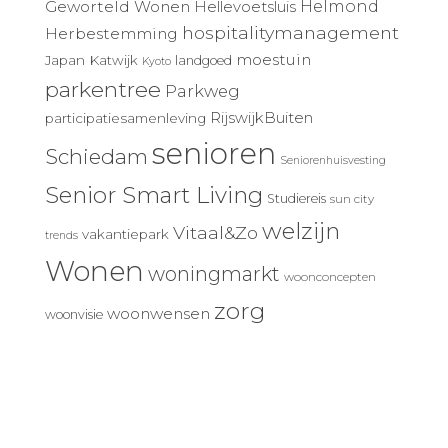
Geworteld Wonen
Helmond
Hellevoetsluis
hospitalitymanagement
Herbestemming
moestuin
Japan
Katwijk
landgoed
Kyoto
parkentree
Parkweg
RijswijkBuiten
participatiesamenleving
senioren
Schiedam
Seniorenhuisvesting
Senior Smart Living
Studiereis
sun city
welzijn
Vitaal&Zo
vakantiepark
trends
Wonen
woningmarkt
woonconcepten
zorg
woonwensen
woonvisie