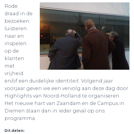
Rode
draad in de
bezoeken:
luisteren
naar en
inspelen
op de
klanten
met
vrijheid
en/of een duidelijke identiteit. Volgend jaar
voorjaar geven we een vervolg aan deze dag door
Highlights van Noord-Holland te organiseren.
Het nieuwe hart van Zaandam en de Campus in
Diemen staan dan in ieder geval op ons
programma.
Dit delen: