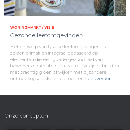
WONINGMARKT / VISIE
Gezonde leefomgevingen
Het ontwerp van fysieke leefomgevingen lijkt
zelden primair en integraal gebaseerd op
elementen die een goede gezondheid van
bewoners centraal stellen. Natuurlijk zijn er buurten
met prachtig groen of wijken met bijzondere
ontmoetingsplekken – elementen
Lees verder
Onze concepten