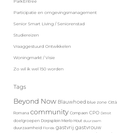
ParkEntree
Participatie en omgevingsmanagement
Senior Smart Living / Seniorenstad
Studiereizen
Vraaggestuurd Ontwikkelen
Woningmarkt / Visie
Zo wil ik wel 150 worden
Tags
Beyond Now
Blauwhoed
blue zone
Città
community
CPO
Romana
Compaen
Detroit
doelgroepen
Dorpsplein Mierlo-Hout
duurzaam
gastvrij
gastvrouw
duurzaamheid
Florida