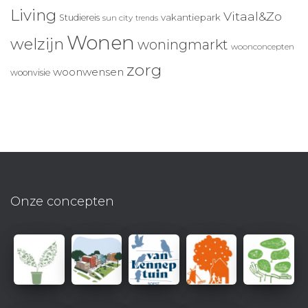
Living
Vitaal&Zo
vakantiepark
Studiereis
sun city
trends
Wonen
welzijn
woningmarkt
woonconcepten
zorg
woonwensen
woonvisie
Onze concepten