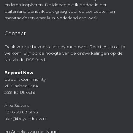
en laten inspireren. De ideeën die ik opdoe in het
buitenland benut ik ook graag voor de concepten en
marktadviezen waar ik in Nederland aan werk.
Contact
Dank voor je bezoek aan beyondnow.nl. Reacties zijn altijd
welkom. Blijf op de hoogte van de ontwikkelingen op de
site via de
RSS feed
.
Beyond Now
Utrecht Community
2E Daalsedijk 6A
3551 EJ Utrecht
Alex Sievers
+31 6 50 68 51 75
alex@beyondnow.nl
en Annelies van der Nagel