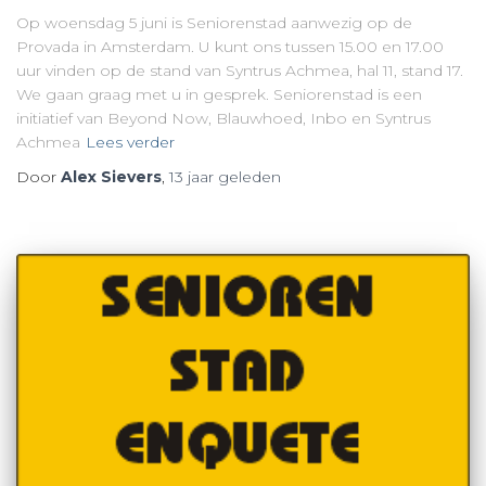
Op woensdag 5 juni is Seniorenstad aanwezig op de
Provada in Amsterdam. U kunt ons tussen 15.00 en 17.00
uur vinden op de stand van Syntrus Achmea, hal 11, stand 17.
We gaan graag met u in gesprek. Seniorenstad is een
initiatief van Beyond Now, Blauwhoed, Inbo en Syntrus
Achmea
Lees verder
Door
Alex Sievers
,
13 jaar
geleden