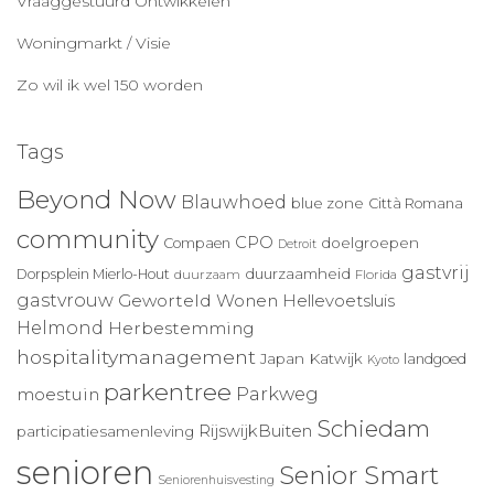
Vraaggestuurd Ontwikkelen
Woningmarkt / Visie
Zo wil ik wel 150 worden
Tags
Beyond Now
Blauwhoed
blue zone
Città Romana
community
CPO
doelgroepen
Compaen
Detroit
gastvrij
duurzaamheid
Dorpsplein Mierlo-Hout
duurzaam
Florida
gastvrouw
Geworteld Wonen
Hellevoetsluis
Helmond
Herbestemming
hospitalitymanagement
Japan
Katwijk
landgoed
Kyoto
parkentree
Parkweg
moestuin
Schiedam
RijswijkBuiten
participatiesamenleving
senioren
Senior Smart
Seniorenhuisvesting