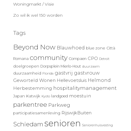
Woningmarkt / Visie
Zo wil ik wel 150 worden
Tags
Beyond Now
Blauwhoed
blue zone
Città
community
CPO
Romana
Compaen
Detroit
doelgroepen
Dorpsplein Mierlo-Hout
duurzaam
gastvrij
gastvrouw
duurzaamheid
Florida
Geworteld Wonen
Helmond
Hellevoetsluis
hospitalitymanagement
Herbestemming
moestuin
Japan
Katwijk
landgoed
Kyoto
parkentree
Parkweg
RijswijkBuiten
participatiesamenleving
senioren
Schiedam
Seniorenhuisvesting