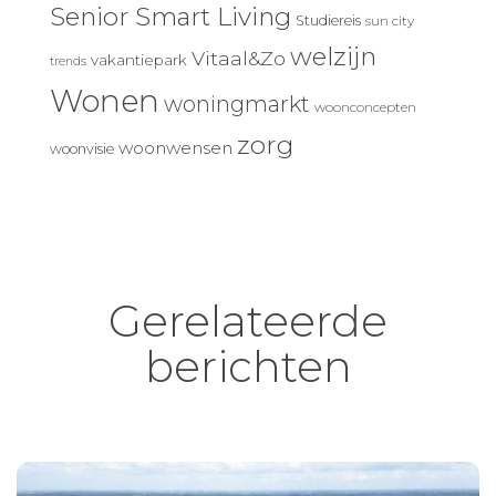
Senior Smart Living
Studiereis
sun city
welzijn
Vitaal&Zo
vakantiepark
trends
Wonen
woningmarkt
woonconcepten
zorg
woonwensen
woonvisie
Gerelateerde
berichten