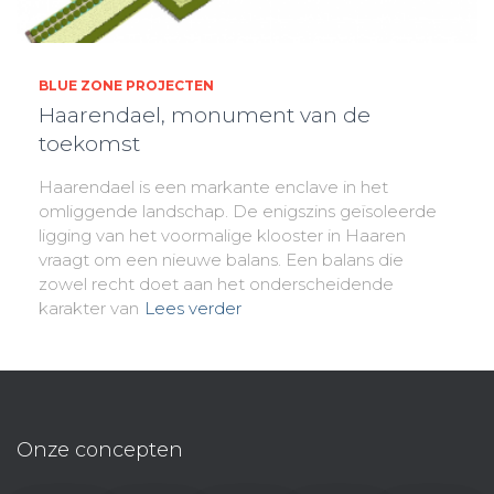
BLUE ZONE PROJECTEN
Haarendael, monument van de
toekomst
Haarendael is een markante enclave in het
omliggende landschap. De enigszins geïsoleerde
ligging van het voormalige klooster in Haaren
vraagt om een nieuwe balans. Een balans die
zowel recht doet aan het onderscheidende
karakter van
Lees verder
Onze concepten