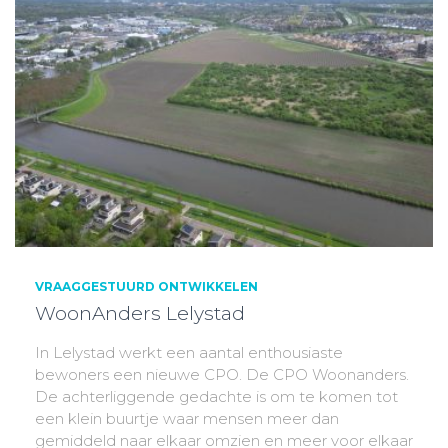
VRAAGGESTUURD ONTWIKKELEN
WoonAnders Lelystad
In Lelystad werkt een aantal enthousiaste
bewoners een nieuwe CPO. De CPO Woonanders.
De achterliggende gedachte is om te komen tot
een klein buurtje waar mensen meer dan
gemiddeld naar elkaar omzien en meer voor elkaar