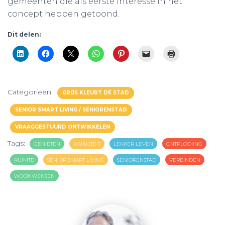
gemeenten die als eerste interesse in het
concept hebben getoond.
Dit delen:
Categorieën:
GRIJS KLEURT DE STAD
SENIOR SMART LIVING / SENIORENSTAD
VRAAGGESTUURD ONTWIKKELEN
Tags:
GENIETEN
KWALITEIT
LEKKER LEVEN
ONTPLOOIING
RUIMTE
SENIOR SMART LIVING
SENIORENSTAD
VERBINDEN
WOONWENSEN