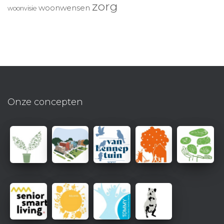
zorg
woonwensen
woonvisie
Onze concepten