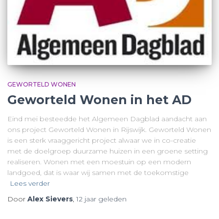
GEWORTELD WONEN
Geworteld Wonen in het AD
Eind mei besteedde het Algemeen Dagblad aandacht aan
ons project Geworteld Wonen in Rijswijk. Geworteld Wonen
is een sterk vraaggericht project alwaar we in co-creatie
met de doelgroep duurzame huizen in een groene setting
realiseren. Wonen met een moestuin op een modern
landgoed, dat is waar wij samen met de toekomstige
Lees verder
Door
Alex Sievers
,
12 jaar
geleden