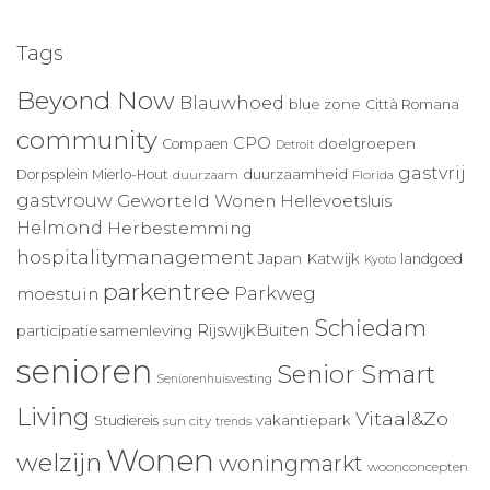
Tags
Beyond Now
Blauwhoed
blue zone
Città Romana
community
CPO
doelgroepen
Compaen
Detroit
gastvrij
duurzaamheid
Dorpsplein Mierlo-Hout
duurzaam
Florida
gastvrouw
Geworteld Wonen
Hellevoetsluis
Helmond
Herbestemming
hospitalitymanagement
Japan
Katwijk
landgoed
Kyoto
parkentree
Parkweg
moestuin
Schiedam
RijswijkBuiten
participatiesamenleving
senioren
Senior Smart
Seniorenhuisvesting
Living
Vitaal&Zo
vakantiepark
Studiereis
sun city
trends
Wonen
welzijn
woningmarkt
woonconcepten