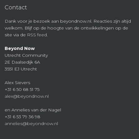
Contact
Dank voor je bezoek aan beyondnow.nl. Reacties zijn altijd
welkom. Blijf op de hoogte van de ontwikkelingen op de
site via de
RSS feed
.
Beyond Now
Utrecht Community
2E Daalsedijk 6A
3551 EJ Utrecht
Alex Sievers
+31 6 50 68 51 75
alex@beyondnow.nl
en Annelies van der Nagel
+31 6 53 79 36 98
annelies@beyondnow.nl