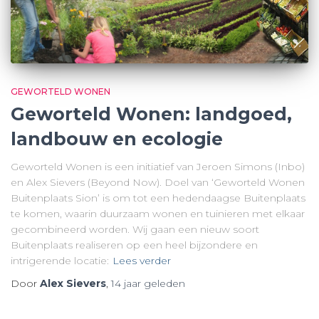
GEWORTELD WONEN
Geworteld Wonen: landgoed,
landbouw en ecologie
Geworteld Wonen is een initiatief van Jeroen Simons (Inbo)
en Alex Sievers (Beyond Now). Doel van ‘Geworteld Wonen
Buitenplaats Sion’ is om tot een hedendaagse Buitenplaats
te komen, waarin duurzaam wonen en tuinieren met elkaar
gecombineerd worden. Wij gaan een nieuw soort
Buitenplaats realiseren op een heel bijzondere en
intrigerende locatie:
Lees verder
Door
Alex Sievers
,
14 jaar
geleden