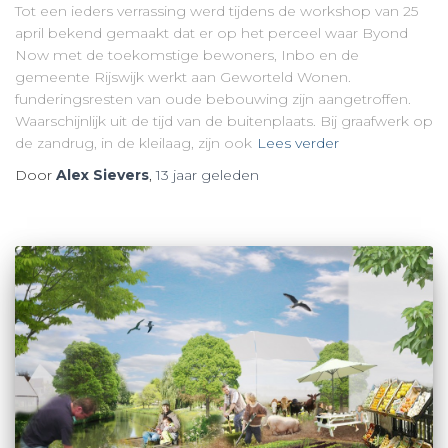
Tot een ieders verrassing werd tijdens de workshop van 25
april bekend gemaakt dat er op het perceel waar Byond
Now met de toekomstige bewoners, Inbo en de
gemeente Rijswijk werkt aan Geworteld Wonen.
funderingsresten van oude bebouwing zijn aangetroffen.
Waarschijnlijk uit de tijd van de buitenplaats. Bij graafwerk op
de zandrug, in de kleilaag, zijn ook
Lees verder
Door
Alex Sievers
,
13 jaar
geleden