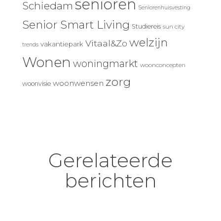
senioren
Schiedam
Seniorenhuisvesting
Senior Smart Living
Studiereis
sun city
welzijn
Vitaal&Zo
vakantiepark
trends
Wonen
woningmarkt
woonconcepten
zorg
woonwensen
woonvisie
Gerelateerde
berichten