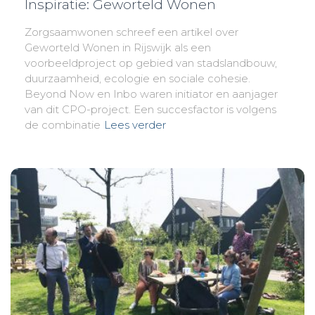
Inspiratie: Geworteld Wonen
Zorgsaamwonen schreef een artikel over
Geworteld Wonen in Rijswijk als een
voorbeeldproject op gebied van stadslandbouw,
duurzaamheid, ecologie en sociale cohesie.
Beyond Now en Inbo waren initiator en aanjager
van dit CPO-project. Een succesfactor is volgens
de combinatie
Lees verder