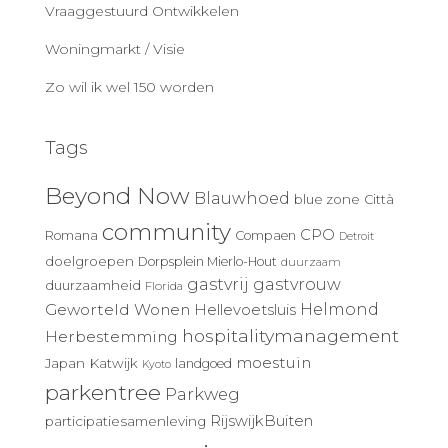
Vraaggestuurd Ontwikkelen
Woningmarkt / Visie
Zo wil ik wel 150 worden
Tags
Beyond Now
Blauwhoed
blue zone
Città
community
CPO
Romana
Compaen
Detroit
doelgroepen
Dorpsplein Mierlo-Hout
duurzaam
gastvrij
gastvrouw
duurzaamheid
Florida
Geworteld Wonen
Helmond
Hellevoetsluis
hospitalitymanagement
Herbestemming
moestuin
Japan
Katwijk
landgoed
Kyoto
parkentree
Parkweg
RijswijkBuiten
participatiesamenleving