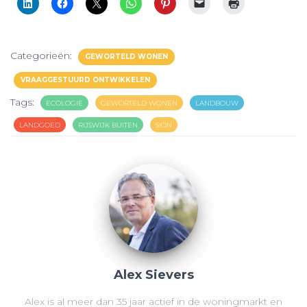
Categorieën:
GEWORTELD WONEN
VRAAGGESTUURD ONTWIKKELEN
Tags:
ECOLOGIE
GEWORTELD WONEN
LANDBOUW
LANDGOED
RIJSWIJK BUITEN
SION
Alex Sievers
Alex is al meer dan 35 jaar actief in de woningmarkt en