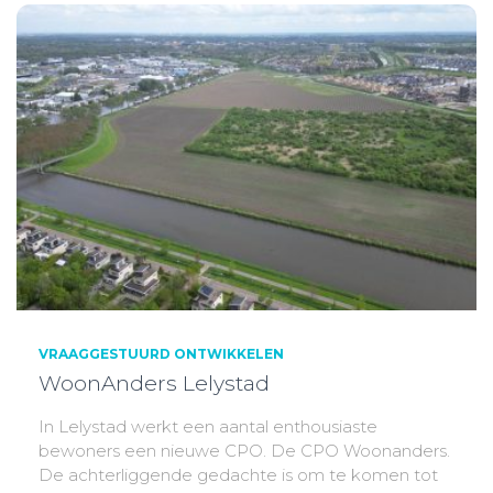
VRAAGGESTUURD ONTWIKKELEN
WoonAnders Lelystad
In Lelystad werkt een aantal enthousiaste
bewoners een nieuwe CPO. De CPO Woonanders.
De achterliggende gedachte is om te komen tot