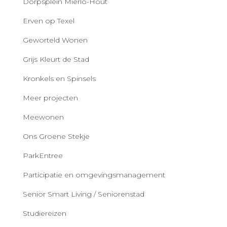
Dorpsplein Mierlo-Hout
Erven op Texel
Geworteld Wonen
Grijs Kleurt de Stad
Kronkels en Spinsels
Meer projecten
Meewonen
Ons Groene Stekje
ParkEntree
Participatie en omgevingsmanagement
Senior Smart Living / Seniorenstad
Studiereizen