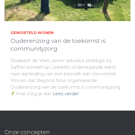
GEWORTELD WONEN
Ouderenzorg van de toekomst is
communityzorg
Elisabeth de Vries, senior adviseur strategie bij
Saffier schreef op LinkedIn onderstaande tekst,
naar aanleiding van een bezoek aan Geworteld
Wonen dat Beyond Now organiseerde.
Ouderenzorg van de toekomst is communityzorg.
Hoe zorg je dat
Lees verder
Onze concepten