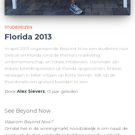
STUDIEREIZEN
Florida 2013
In april 2013 organiseerde Beyond Now een studiereis naar
Detroit en Florida rond de thema’s marketing,
ondernemerschap en lokale initiatieven. Hieronder zijn
enkele beeldimpressies uit Florida opgenomen. Enkele
verslagen in tekst volgen op korte termijn. Klik op de
thumbnails om grotere beelden te zien.
Door
Alex Sievers
,
13 jaar
geleden
See Beyond Now
Waarom Beyond Now?
Omdat het in de woningmarkt noodzakelijk is om naast de