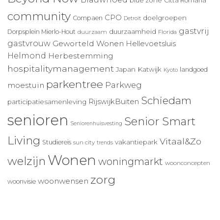
blue zone
Città Romana
community
CPO
doelgroepen
Compaen
Detroit
gastvrij
duurzaamheid
Dorpsplein Mierlo-Hout
duurzaam
Florida
gastvrouw
Geworteld Wonen
Hellevoetsluis
Helmond
Herbestemming
hospitalitymanagement
Japan
Katwijk
landgoed
Kyoto
parkentree
Parkweg
moestuin
Schiedam
RijswijkBuiten
participatiesamenleving
senioren
Senior Smart
Seniorenhuisvesting
Living
Vitaal&Zo
vakantiepark
Studiereis
sun city
trends
Wonen
welzijn
woningmarkt
woonconcepten
zorg
woonwensen
woonvisie