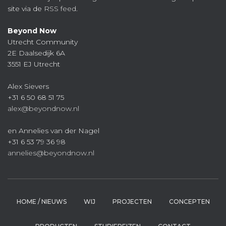
site via de
RSS feed
.
Beyond Now
Utrecht Community
2E Daalsedijk 6A
3551 EJ Utrecht
Alex Sievers
+31 6 50 68 51 75
alex@beyondnow.nl
en Annelies van der Nagel
+31 6 53 79 36 98
annelies@beyondnow.nl
HOME / NIEUWS
WIJ
PROJECTEN
CONCEPTEN