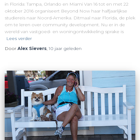
in Florida: Tampa, Orlando en Miami Van 16 tot en met 22
oktober 2016 organiseert Beyond Now haar halfjaarlijkse
studiereis naar Noord-Amerika. Ditmaal naar Florida, de plek
om te leren over community development. Nu er in de
wereld van vastgoed- en woningontwikkeling sprake is
Lees verder
Door
Alex Sievers
,
10 jaar
geleden