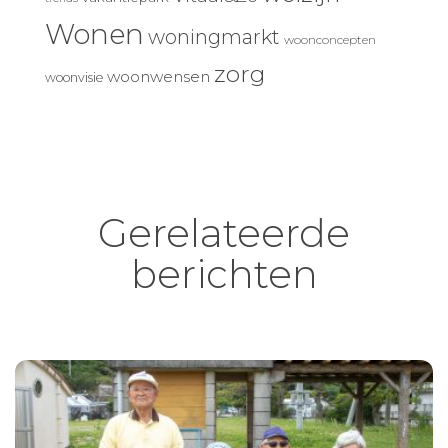
Wonen
woningmarkt
woonconcepten
zorg
woonwensen
woonvisie
Gerelateerde
berichten