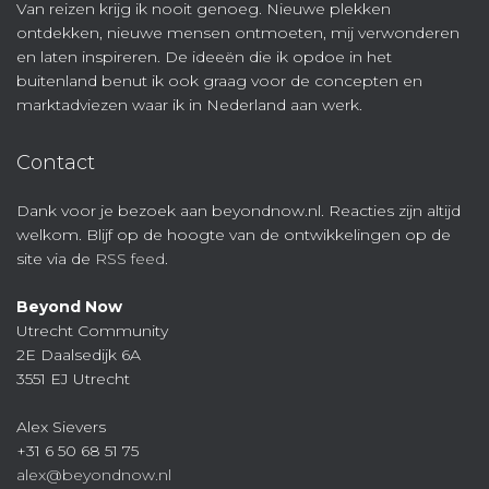
Van reizen krijg ik nooit genoeg. Nieuwe plekken
ontdekken, nieuwe mensen ontmoeten, mij verwonderen
en laten inspireren. De ideeën die ik opdoe in het
buitenland benut ik ook graag voor de concepten en
marktadviezen waar ik in Nederland aan werk.
Contact
Dank voor je bezoek aan beyondnow.nl. Reacties zijn altijd
welkom. Blijf op de hoogte van de ontwikkelingen op de
site via de
RSS feed
.
Beyond Now
Utrecht Community
2E Daalsedijk 6A
3551 EJ Utrecht
Alex Sievers
+31 6 50 68 51 75
alex@beyondnow.nl