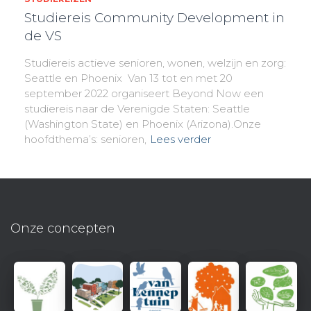
Studiereis Community Development in
de VS
Studiereis actieve senioren, wonen, welzijn en zorg:
Seattle en Phoenix Van 13 tot en met 20
september 2022 organiseert Beyond Now een
studiereis naar de Verenigde Staten: Seattle
(Washington State) en Phoenix (Arizona).Onze
hoofdthema’s: senioren,
Lees verder
Onze concepten