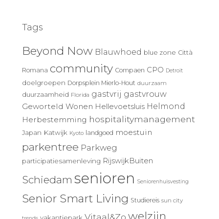
Tags
Beyond Now
Blauwhoed
blue zone
Città
community
CPO
Romana
Compaen
Detroit
doelgroepen
Dorpsplein Mierlo-Hout
duurzaam
gastvrij
gastvrouw
duurzaamheid
Florida
Geworteld Wonen
Helmond
Hellevoetsluis
hospitalitymanagement
Herbestemming
moestuin
Japan
Katwijk
landgoed
Kyoto
parkentree
Parkweg
RijswijkBuiten
participatiesamenleving
senioren
Schiedam
Seniorenhuisvesting
Senior Smart Living
Studiereis
sun city
welzijn
Vitaal&Zo
vakantiepark
trends