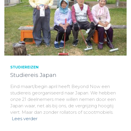
STUDIEREIZEN
Studiereis Japan
Eind maart/begin april heeft Beyond Now een
studiereis georganiseerd naar Japan. We hebben
onze 21 deelnemers mee willen nemen door een
Japan waar, net als bij ons, de vergrijzing hoogtij
viert. Maar dan zonder rollators of scootmobiels.
Lees verder