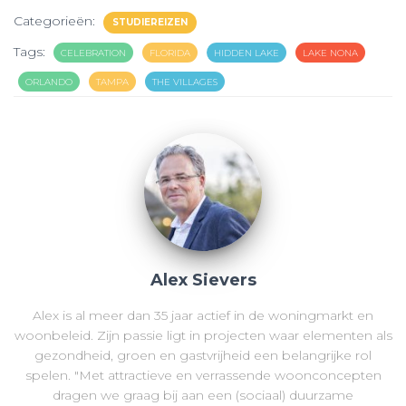
Categorieën:
STUDIEREIZEN
Tags:
CELEBRATION
FLORIDA
HIDDEN LAKE
LAKE NONA
ORLANDO
TAMPA
THE VILLAGES
Alex Sievers
Alex is al meer dan 35 jaar actief in de woningmarkt en
woonbeleid. Zijn passie ligt in projecten waar elementen als
gezondheid, groen en gastvrijheid een belangrijke rol
spelen. "Met attractieve en verrassende woonconcepten
dragen we graag bij aan een (sociaal) duurzame