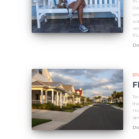
In
De
on
en
ver
th
Do
ST
F
Ter
the
Ho
apr
Do