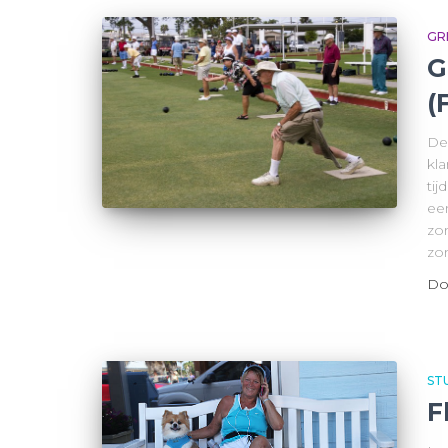
GR
G
(
De
kla
tij
ee
zo
zor
Do
ST
F