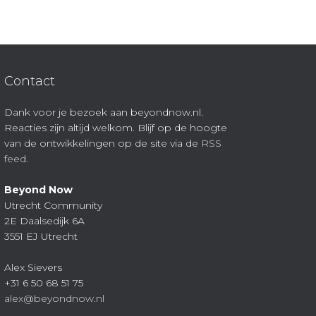
Contact
Dank voor je bezoek aan beyondnow.nl.
Reacties zijn altijd welkom. Blijf op de hoogte
van de ontwikkelingen op de site via de
RSS
feed
.
Beyond Now
Utrecht Community
2E Daalsedijk 6A
3551 EJ Utrecht
Alex Sievers
+31 6 50 68 51 75
alex@beyondnow.nl