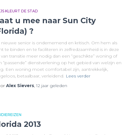
IJS KLEURT DE STAD
aat u mee naar Sun City
Florida) ?
 nieuwe senior is ondernemend en kritisch. Om hem als
nt te binden en te faciliteren in zelfredzaamheid is in deze
d van transitie meer nodig dan een “geschikte” woning of
n “passende” dienstverlening op het gebied van welzijn en
rg. Een woning moet comfortabel zijn, aantrekkelijk,
geloos, betaalbaar, verleidend.
Lees verder
or
Alex Sievers
,
12 jaar
geleden
UDIEREIZEN
lorida 2013