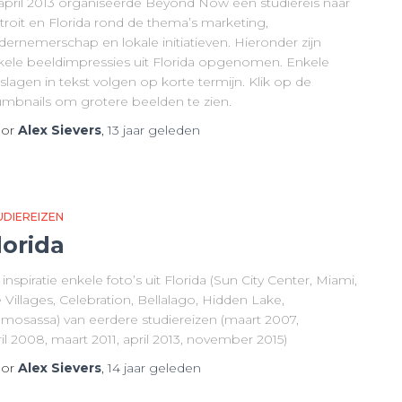
 april 2013 organiseerde Beyond Now een studiereis naar
troit en Florida rond de thema’s marketing,
dernemerschap en lokale initiatieven. Hieronder zijn
kele beeldimpressies uit Florida opgenomen. Enkele
slagen in tekst volgen op korte termijn. Klik op de
umbnails om grotere beelden te zien.
or
Alex Sievers
,
13 jaar
geleden
UDIEREIZEN
lorida
 inspiratie enkele foto’s uit Florida (Sun City Center, Miami,
 Villages, Celebration, Bellalago, Hidden Lake,
mosassa) van eerdere studiereizen (maart 2007,
il 2008, maart 2011, april 2013, november 2015)
or
Alex Sievers
,
14 jaar
geleden