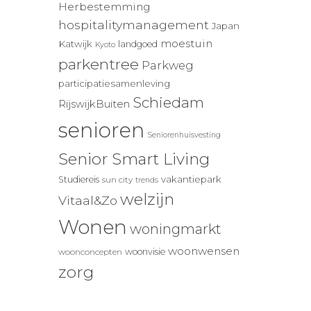
Herbestemming
hospitalitymanagement
Japan
moestuin
Katwijk
landgoed
Kyoto
parkentree
Parkweg
participatiesamenleving
Schiedam
RijswijkBuiten
senioren
Seniorenhuisvesting
Senior Smart Living
vakantiepark
Studiereis
sun city
trends
welzijn
Vitaal&Zo
Wonen
woningmarkt
woonwensen
woonvisie
woonconcepten
zorg