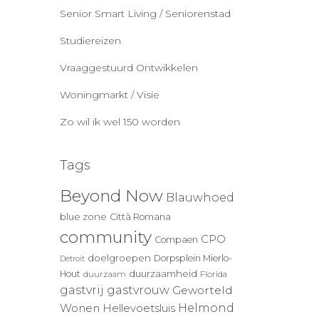
Senior Smart Living / Seniorenstad
Studiereizen
Vraaggestuurd Ontwikkelen
Woningmarkt / Visie
Zo wil ik wel 150 worden
Tags
Beyond Now
Blauwhoed
blue zone
Città Romana
community
CPO
Compaen
doelgroepen
Dorpsplein Mierlo-
Detroit
duurzaamheid
Hout
duurzaam
Florida
gastvrij
gastvrouw
Geworteld
Wonen
Helmond
Hellevoetsluis