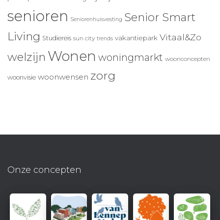
senioren
Senior Smart
Seniorenhuisvesting
Living
Vitaal&Zo
vakantiepark
Studiereis
sun city
trends
Wonen
welzijn
woningmarkt
woonconcepten
zorg
woonwensen
woonvisie
Onze concepten