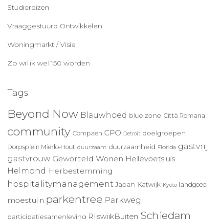
Studiereizen
Vraaggestuurd Ontwikkelen
Woningmarkt / Visie
Zo wil ik wel 150 worden
Tags
Beyond Now
Blauwhoed
blue zone
Città Romana
community
CPO
doelgroepen
Compaen
Detroit
gastvrij
duurzaamheid
Dorpsplein Mierlo-Hout
duurzaam
Florida
gastvrouw
Geworteld Wonen
Hellevoetsluis
Helmond
Herbestemming
hospitalitymanagement
Japan
Katwijk
landgoed
Kyoto
parkentree
Parkweg
moestuin
Schiedam
RijswijkBuiten
participatiesamenleving