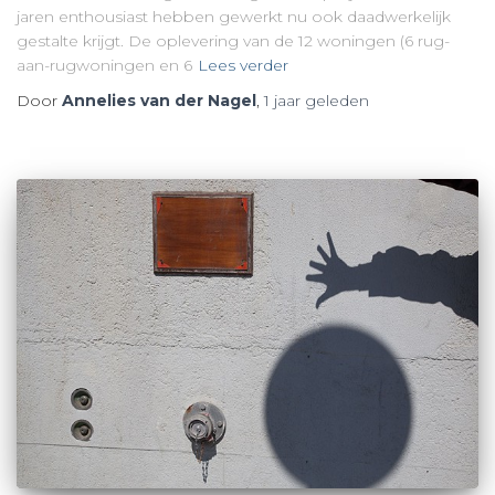
jaren enthousiast hebben gewerkt nu ook daadwerkelijk
gestalte krijgt. De oplevering van de 12 woningen (6 rug-
aan-rugwoningen en 6
Lees verder
Door
Annelies van der Nagel
,
1 jaar
geleden