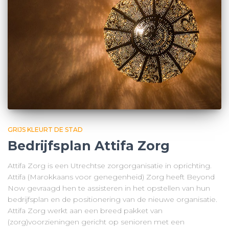
GRIJS KLEURT DE STAD
Bedrijfsplan Attifa Zorg
Attifa Zorg is een Utrechtse zorgorganisatie in oprichting.
Attifa (Marokkaans voor genegenheid) Zorg heeft Beyond
Now gevraagd hen te assisteren in het opstellen van hun
bedrijfsplan en de positionering van de nieuwe organisatie.
Attifa Zorg werkt aan een breed pakket van
(zorg)voorzieningen gericht op senioren met een