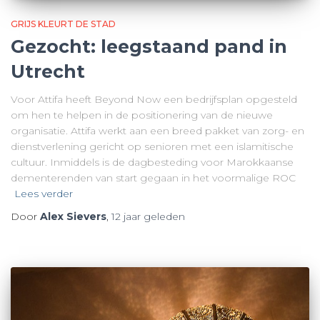
GRIJS KLEURT DE STAD
Gezocht: leegstaand pand in
Utrecht
Voor Attifa heeft Beyond Now een bedrijfsplan opgesteld
om hen te helpen in de positionering van de nieuwe
organisatie. Attifa werkt aan een breed pakket van zorg- en
dienstverlening gericht op senioren met een islamitische
cultuur. Inmiddels is de dagbesteding voor Marokkaanse
dementerenden van start gegaan in het voormalige ROC
Lees verder
Door
Alex Sievers
,
12 jaar
geleden