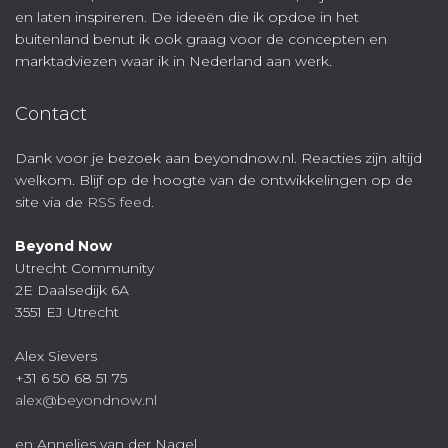
en laten inspireren. De ideeën die ik opdoe in het
buitenland benut ik ook graag voor de concepten en
marktadviezen waar ik in Nederland aan werk.
Contact
Dank voor je bezoek aan beyondnow.nl. Reacties zijn altijd
welkom. Blijf op de hoogte van de ontwikkelingen op de
site via de
RSS feed
.
Beyond Now
Utrecht Community
2E Daalsedijk 6A
3551 EJ Utrecht
Alex Sievers
+31 6 50 68 51 75
alex@beyondnow.nl
en Annelies van der Nagel