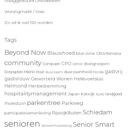
Vraaggestuurd Ontwikkelen
Woningmarkt / Visie
Zo wil ik wel 150 worden
Tags
Beyond Now
Blauwhoed
blue zone
Città Romana
community
CPO
doelgroepen
Compaen
Detroit
gastvrij
duurzaamheid
Dorpsplein Mierlo-Hout
duurzaam
Florida
gastvrouw
Geworteld Wonen
Hellevoetsluis
Helmond
Herbestemming
hospitalitymanagement
Japan
Katwijk
landgoed
Kyoto
parkentree
Parkweg
moestuin
Schiedam
RijswijkBuiten
participatiesamenleving
senioren
Senior Smart
Seniorenhuisvesting