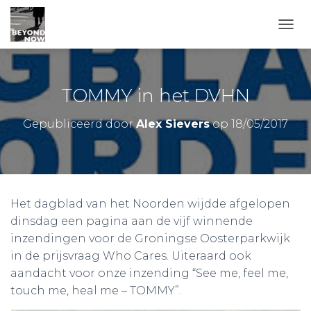
TOGG
TOMMY in het DVHN
Gepubliceerd door
Alex Sievers
op
18/05/2017
Het dagblad van het Noorden wijdde afgelopen
dinsdag een pagina aan de vijf winnende
inzendingen voor de Groningse Oosterparkwijk
in de prijsvraag Who Cares. Uiteraard ook
aandacht voor onze inzending “See me, feel me,
touch me, heal me – TOMMY”.