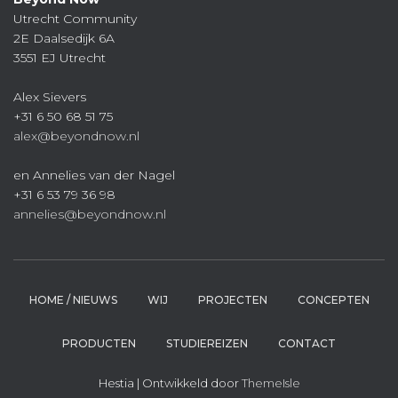
Utrecht Community
2E Daalsedijk 6A
3551 EJ Utrecht
Alex Sievers
+31 6 50 68 51 75
alex@beyondnow.nl
en Annelies van der Nagel
+31 6 53 79 36 98
annelies@beyondnow.nl
HOME / NIEUWS
WIJ
PROJECTEN
CONCEPTEN
PRODUCTEN
STUDIEREIZEN
CONTACT
Hestia | Ontwikkeld door
ThemeIsle