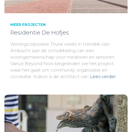
MEER PROJECTEN
Residentie De Hofjes
Woningcorporatie Trivire werkt in Hendrik-Ido-
Ambacht aan de ontwikkeling van een
woongemeenschap voor medioren en senioren.
Vanuit Beyond Now begeleiden we het project
waar het gaat om community, organisatie en
cocreatie. Kokon is de architect van
Lees verder