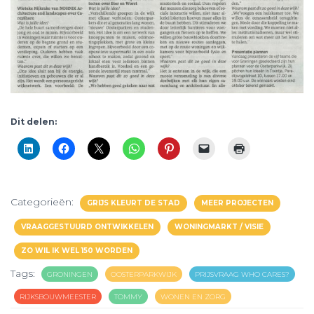
Dit delen:
Categorieën:
GRIJS KLEURT DE STAD
MEER PROJECTEN
VRAAGGESTUURD ONTWIKKELEN
WONINGMARKT / VISIE
ZO WIL IK WEL 150 WORDEN
Tags:
GRONINGEN
OOSTERPARKWIJK
PRIJSVRAAG WHO CARES?
RIJKSBOUWMEESTER
TOMMY
WONEN EN ZORG