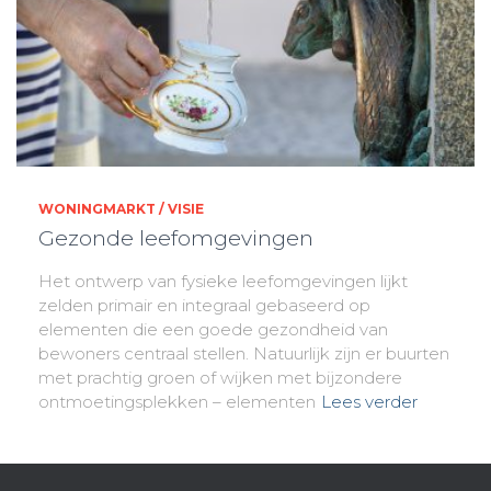
WONINGMARKT / VISIE
Gezonde leefomgevingen
Het ontwerp van fysieke leefomgevingen lijkt
zelden primair en integraal gebaseerd op
elementen die een goede gezondheid van
bewoners centraal stellen. Natuurlijk zijn er buurten
met prachtig groen of wijken met bijzondere
ontmoetingsplekken – elementen
Lees verder