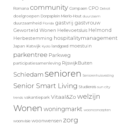
community
CPO
Romana
Compaen
Detroit
doelgroepen
Dorpsplein Mierlo-Hout
duurzaam
gastvrij
gastvrouw
duurzaamheid
Florida
Geworteld Wonen
Helmond
Hellevoetsluis
hospitalitymanagement
Herbestemming
moestuin
Japan
Katwijk
landgoed
Kyoto
parkentree
Parkweg
RijswijkBuiten
participatiesamenleving
senioren
Schiedam
Seniorenhuisvesting
Senior Smart Living
Studiereis
sun city
welzijn
Vitaal&Zo
vakantiepark
trends
Wonen
woningmarkt
woonconcepten
zorg
woonwensen
woonvisie