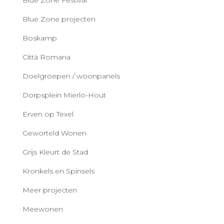
Blue Zone Festival
Blue Zone projecten
Boskamp
Città Romana
Doelgroepen / woonpanels
Dorpsplein Mierlo-Hout
Erven op Texel
Geworteld Wonen
Grijs Kleurt de Stad
Kronkels en Spinsels
Meer projecten
Meewonen