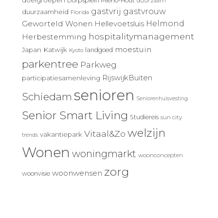
doelgroepen
Dorpsplein Mierlo-Hout
duurzaam
gastvrij
gastvrouw
duurzaamheid
Florida
Geworteld Wonen
Helmond
Hellevoetsluis
hospitalitymanagement
Herbestemming
moestuin
Japan
Katwijk
landgoed
Kyoto
parkentree
Parkweg
RijswijkBuiten
participatiesamenleving
senioren
Schiedam
Seniorenhuisvesting
Senior Smart Living
Studiereis
sun city
welzijn
Vitaal&Zo
vakantiepark
trends
Wonen
woningmarkt
woonconcepten
zorg
woonwensen
woonvisie