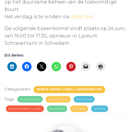
op het duurzame beheer van de toekomstige
buurt.
Het verslag is te vinden via
deze link
.
De volgende bijeenkomst vindt plaats op 24 juni,
van 16.00 tot 17.30, opnieuw in Lyceum
Schravenlant in Schiedam.
Dit delen:
Categorieën:
SENIOR SMART LIVING / SENIORENSTAD
Tags:
BLAUWHOED
PARKENTREE
SCHIEDAM
SENIOR SMART LIVING
SENIOREN
SYNTRUS
WONEN