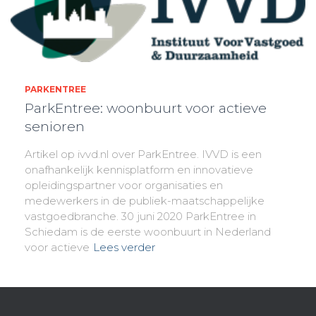
PARKENTREE
ParkEntree: woonbuurt voor actieve
senioren
Artikel op ivvd.nl over ParkEntree. IVVD is een
onafhankelijk kennisplatform en innovatieve
opleidingspartner voor organisaties en
medewerkers in de publiek-maatschappelijke
vastgoedbranche. 30 juni 2020 ParkEntree in
Schiedam is de eerste woonbuurt in Nederland
voor actieve
Lees verder