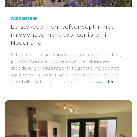
PARKENTREE
Eerste woon- en leefconcept in het
middensegment voor senioren in
Nederland
Uit de nieuwsbrief van de gemeente Rotterdam,
juli 2020 Senioren wonen over het algemeen
steeds langer thuis maar in tegenstelling tot wat
vaak gedacht wordt, verhuizen zij wél als er een
goed alternatief geboden wordt.
Lees verder