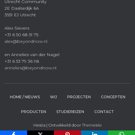
Utrecht Community
2E Daalsedijk 6A
3551 EJ Utrecht
Alex Sievers
+31 6 50 68 51 75
alex@beyondnow.nl
en Annelies van der Nagel
+31 6 53 79 36 98
annelies@beyondnow.nl
HOME / NIEUWS
WIJ
PROJECTEN
CONCEPTEN
PRODUCTEN
STUDIEREIZEN
CONTACT
Hestia | Ontwikkeld door
ThemeIsle