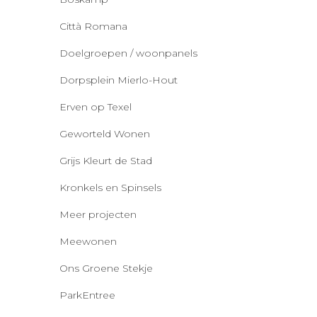
Città Romana
Doelgroepen / woonpanels
Dorpsplein Mierlo-Hout
Erven op Texel
Geworteld Wonen
Grijs Kleurt de Stad
Kronkels en Spinsels
Meer projecten
Meewonen
Ons Groene Stekje
ParkEntree