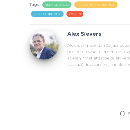
Tags:
HELMOND OOST
MAATSCHAPPELIJKE VISIE
RUIMTELIJKE VISIE
WONEN
Alex Sievers
Alex is al meer dan 35 jaar acti
projecten waar elementen als g
spelen. "Met attractieve en v
(sociaal) duurzame samenleving
0 