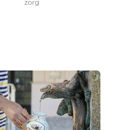
zorg
n