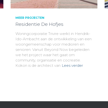
MEER PROJECTEN
Residentie De Hofjes
Woningcorporatie Trivire werkt in Hendrik-
Ido-Ambacht aan de ontwikkeling van een
woongemeenschap voor medioren en
senioren. Vanuit Beyond Now begeleiden
we het project waar het gaat om
community, organisatie en cocreatie.
Kokon is de architect van
Lees verder