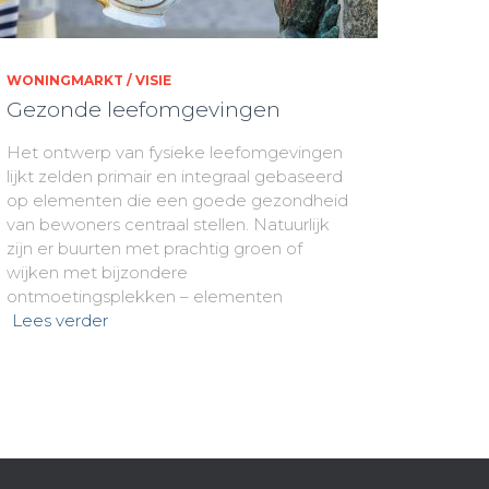
WONINGMARKT / VISIE
Gezonde leefomgevingen
Het ontwerp van fysieke leefomgevingen
lijkt zelden primair en integraal gebaseerd
op elementen die een goede gezondheid
van bewoners centraal stellen. Natuurlijk
zijn er buurten met prachtig groen of
wijken met bijzondere
ontmoetingsplekken – elementen
Lees verder