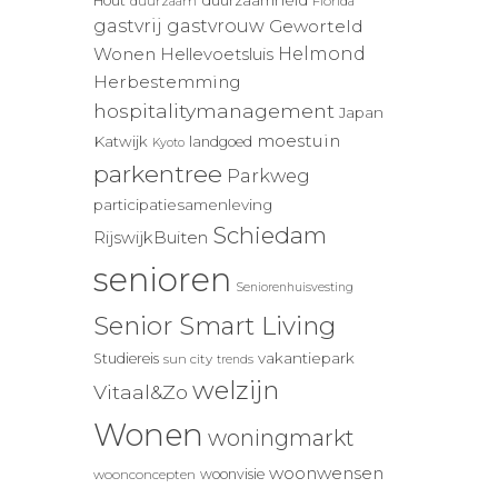
duurzaamheid
Hout
duurzaam
Florida
gastvrij
gastvrouw
Geworteld
Wonen
Helmond
Hellevoetsluis
Herbestemming
hospitalitymanagement
Japan
moestuin
Katwijk
landgoed
Kyoto
parkentree
Parkweg
participatiesamenleving
Schiedam
RijswijkBuiten
senioren
Seniorenhuisvesting
Senior Smart Living
vakantiepark
Studiereis
sun city
trends
welzijn
Vitaal&Zo
Wonen
woningmarkt
woonwensen
woonvisie
woonconcepten