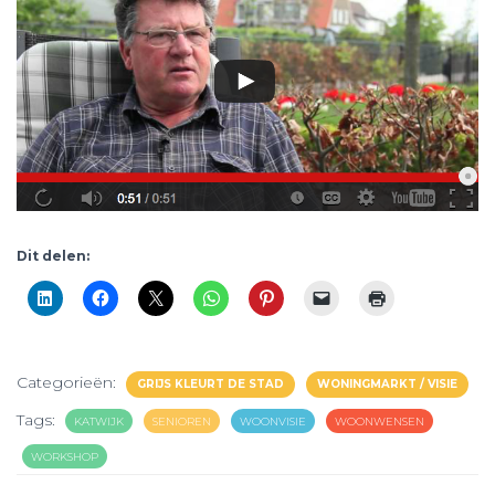
Dit delen:
Categorieën:
GRIJS KLEURT DE STAD
WONINGMARKT / VISIE
Tags:
KATWIJK
SENIOREN
WOONVISIE
WOONWENSEN
WORKSHOP