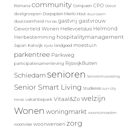
community
CPO
Romana
Compaen
Detroit
doelgroepen
Dorpsplein Mierlo-Hout
duurzaam
gastvrij
gastvrouw
duurzaamheid
Florida
Geworteld Wonen
Helmond
Hellevoetsluis
hospitalitymanagement
Herbestemming
moestuin
Japan
Katwijk
landgoed
Kyoto
parkentree
Parkweg
RijswijkBuiten
participatiesamenleving
senioren
Schiedam
Seniorenhuisvesting
Senior Smart Living
Studiereis
sun city
welzijn
Vitaal&Zo
vakantiepark
trends
Wonen
woningmarkt
woonconcepten
zorg
woonwensen
woonvisie