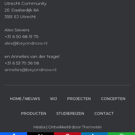
Utrecht Community
2E Daalsedijk 6A
3551 EJ Utrecht
Alex Sievers
+31 6 50 68 51 75
alex@beyondnow.nl
en Annelies van der Nagel
+31 6 53 79 36 98
annelies@beyondnow.nl
HOME / NIEUWS
WIJ
PROJECTEN
CONCEPTEN
PRODUCTEN
STUDIEREIZEN
CONTACT
Hestia | Ontwikkeld door
ThemeIsle