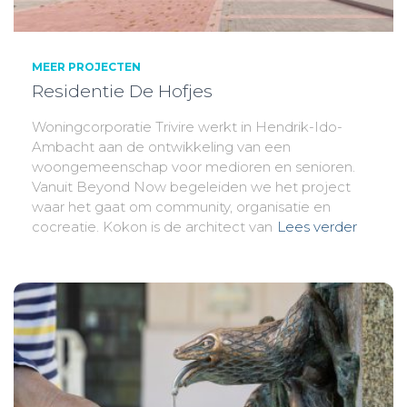
MEER PROJECTEN
Residentie De Hofjes
Woningcorporatie Trivire werkt in Hendrik-Ido-
Ambacht aan de ontwikkeling van een
woongemeenschap voor medioren en senioren.
Vanuit Beyond Now begeleiden we het project
waar het gaat om community, organisatie en
cocreatie. Kokon is de architect van
Lees verder