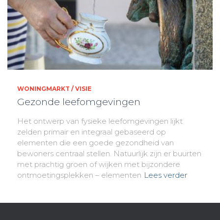
WONINGMARKT / VISIE
Gezonde leefomgevingen
Het ontwerp van fysieke leefomgevingen lijkt
zelden primair en integraal gebaseerd op
elementen die een goede gezondheid van
bewoners centraal stellen. Natuurlijk zijn er buurten
met prachtig groen of wijken met bijzondere
ontmoetingsplekken – elementen
Lees verder