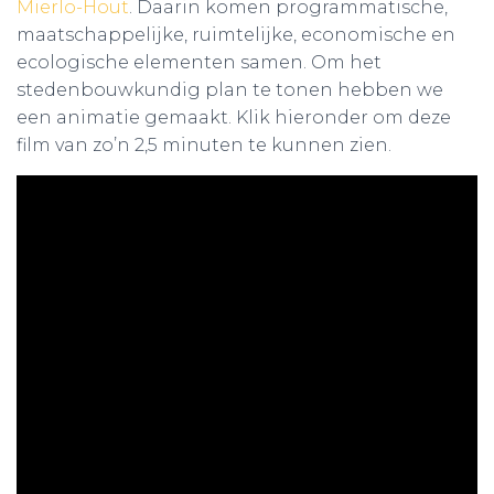
Mierlo-Hout
. Daarin komen programmatische,
maatschappelijke, ruimtelijke, economische en
ecologische elementen samen. Om het
stedenbouwkundig plan te tonen hebben we
een animatie gemaakt. Klik hieronder om deze
film van zo’n 2,5 minuten te kunnen zien.