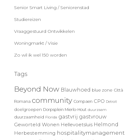
Senior Smart Living / Seniorenstad
Studiereizen
Vraaggestuurd Ontwikkelen
Woningmarkt / Visie
Zo wil ik wel 150 worden
Tags
Beyond Now
Blauwhoed
blue zone
Città
community
CPO
Romana
Compaen
Detroit
doelgroepen
Dorpsplein Mierlo-Hout
duurzaam
gastvrij
gastvrouw
duurzaamheid
Florida
Geworteld Wonen
Helmond
Hellevoetsluis
hospitalitymanagement
Herbestemming