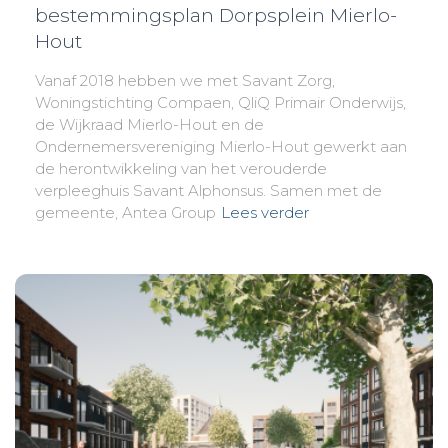
bestemmingsplan Dorpsplein Mierlo-
Hout
Vanaf 2018 hebben we met Savant Zorg,
Woningstichting Compaen, QliQ Primair Onderwijs,
de Wijkraad Mierlo-Hout en de
Ondernemersvereniging Mierlo-Hout gewerkt aan
de herontwikkeling van het verouderde
verpleeghuis Savant Alphonsus. Samen met de
gemeente, Antea Group
Lees verder