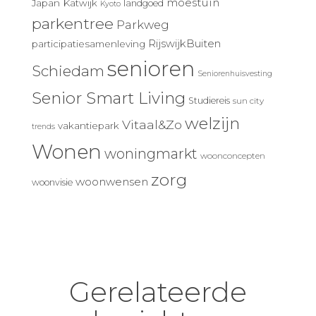
moestuin
Japan
Katwijk
landgoed
Kyoto
parkentree
Parkweg
RijswijkBuiten
participatiesamenleving
senioren
Schiedam
Seniorenhuisvesting
Senior Smart Living
Studiereis
sun city
welzijn
Vitaal&Zo
vakantiepark
trends
Wonen
woningmarkt
woonconcepten
zorg
woonwensen
woonvisie
Gerelateerde