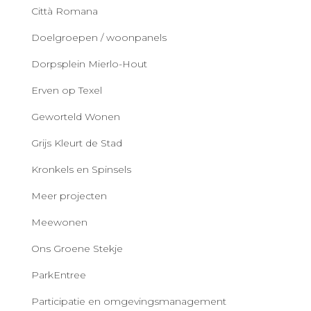
Città Romana
Doelgroepen / woonpanels
Dorpsplein Mierlo-Hout
Erven op Texel
Geworteld Wonen
Grijs Kleurt de Stad
Kronkels en Spinsels
Meer projecten
Meewonen
Ons Groene Stekje
ParkEntree
Participatie en omgevingsmanagement