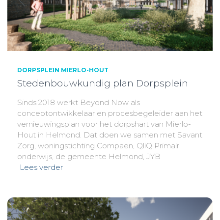
DORPSPLEIN MIERLO-HOUT
Stedenbouwkundig plan Dorpsplein
Sinds 2018 werkt Beyond Now als
conceptontwikkelaar en procesbegeleider aan het
vernieuwingsplan voor het dorpshart van Mierlo-
Hout in Helmond. Dat doen we samen met Savant
Zorg, woningstichting Compaen, QliQ Primair
onderwijs, de gemeente Helmond, JYB
Lees verder