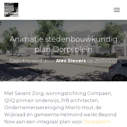
TOGG
Animatie stedenbouwkundig
plan Dorpsplein
Gepubliceerd door
Alex Sievers
op
29/01/2021
Met Savant Zorg, woningstichting Compaen,
QliQ primair onderwijs, JYB architecten,
Ondernemersvereniging Mierlo Hout, de
Wijkraad én gemeente Helmond werkt Beyond
Now aan een integraal plan voor
Dorpsplein