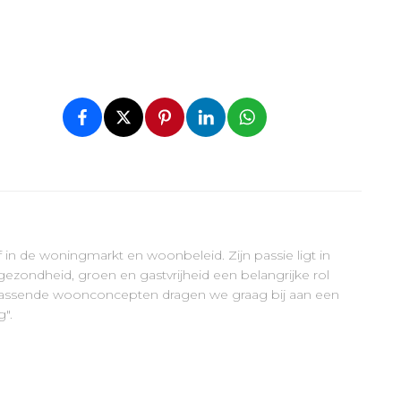
ef in de woningmarkt en woonbeleid. Zijn passie ligt in
ezondheid, groen en gastvrijheid een belangrijke rol
errassende woonconcepten dragen we graag bij aan een
".