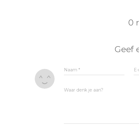
0 
Geef 
Naam
*
E-
Waar denk je aan?