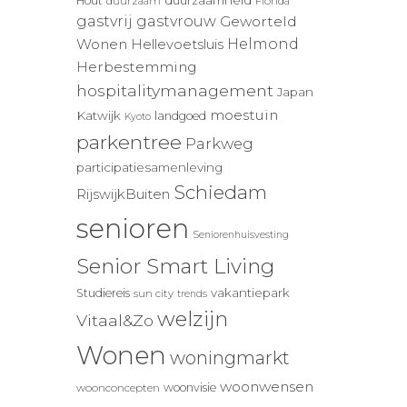
duurzaamheid
Hout
duurzaam
Florida
gastvrij
gastvrouw
Geworteld
Wonen
Helmond
Hellevoetsluis
Herbestemming
hospitalitymanagement
Japan
moestuin
Katwijk
landgoed
Kyoto
parkentree
Parkweg
participatiesamenleving
Schiedam
RijswijkBuiten
senioren
Seniorenhuisvesting
Senior Smart Living
vakantiepark
Studiereis
sun city
trends
welzijn
Vitaal&Zo
Wonen
woningmarkt
woonwensen
woonvisie
woonconcepten