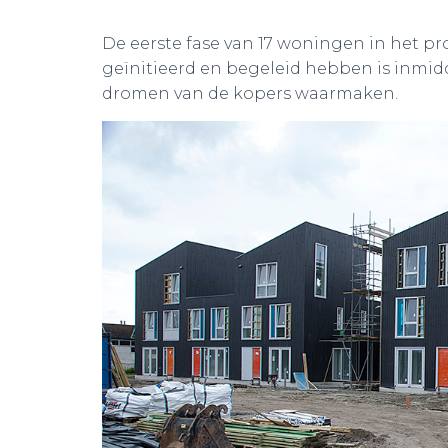
De eerste fase van 17 woningen in het p
geïnitieerd en begeleid hebben is inmidd
dromen van de kopers waarmaken.