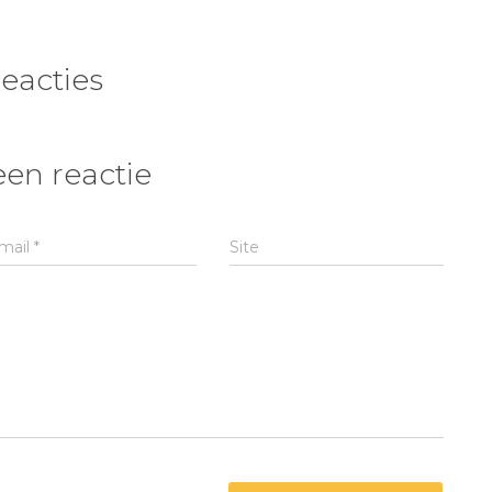
reacties
een reactie
mail
*
Site