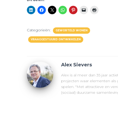
Categorieën:
GEWORTELD WONEN
VRAAGGESTUURD ONTWIKKELEN
Alex Sievers
Alex is al meer dan 35 jaar acti
projecten waar elementen als g
spelen. "Met attractieve en v
(sociaal) duurzame samenleving