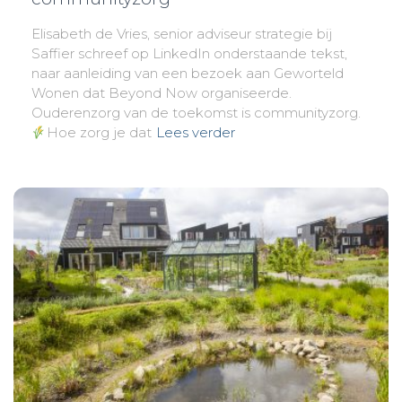
Elisabeth de Vries, senior adviseur strategie bij
Saffier schreef op LinkedIn onderstaande tekst,
naar aanleiding van een bezoek aan Geworteld
Wonen dat Beyond Now organiseerde.
Ouderenzorg van de toekomst is communityzorg.
Hoe zorg je dat
Lees verder