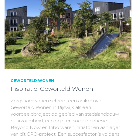
GEWORTELD WONEN
Inspiratie: Geworteld Wonen
Zorgsaamwonen schreef een artikel over
Geworteld Wonen in Rijswijk als een
voorbeeldproject op gebied van stadslandbouw,
duurzaamheid, ecologie en sociale cohesie.
Beyond Now en Inbo waren initiator en aanjager
van dit CPO-project. Een succesfactor is volgens