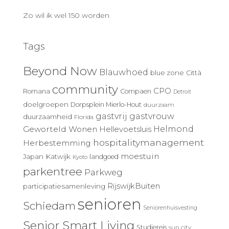
Zo wil ik wel 150 worden
Tags
Beyond Now
Blauwhoed
blue zone
Città
community
CPO
Romana
Compaen
Detroit
doelgroepen
Dorpsplein Mierlo-Hout
duurzaam
gastvrij
gastvrouw
duurzaamheid
Florida
Geworteld Wonen
Helmond
Hellevoetsluis
hospitalitymanagement
Herbestemming
moestuin
Japan
Katwijk
landgoed
Kyoto
parkentree
Parkweg
RijswijkBuiten
participatiesamenleving
senioren
Schiedam
Seniorenhuisvesting
Senior Smart Living
Studiereis
sun city