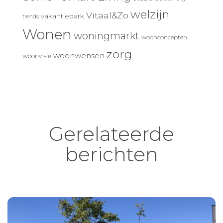
welzijn
Vitaal&Zo
vakantiepark
trends
Wonen
woningmarkt
woonconcepten
zorg
woonwensen
woonvisie
Gerelateerde
berichten