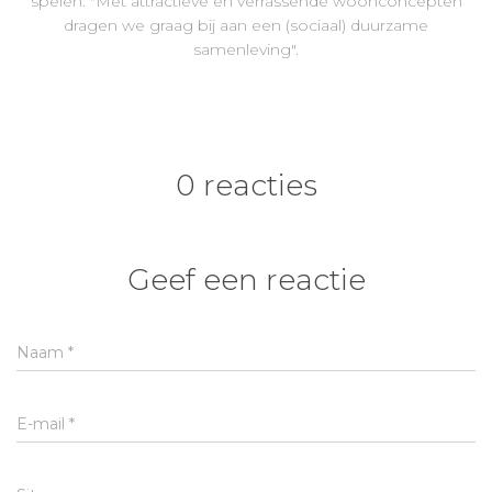
spelen. "Met attractieve en verrassende woonconcepten
dragen we graag bij aan een (sociaal) duurzame
samenleving".
0 reacties
Geef een reactie
Naam
*
E-mail
*