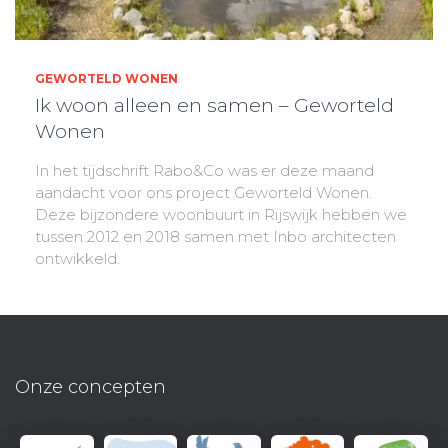
GEWORTELD WONEN
Ik woon alleen en samen – Geworteld
Wonen
In het tijdschrift Rabo&Co was er deze maand
aandacht voor ons project Geworteld Wonen.
Deze bijzondere woonbuurt in Rijswijk hebben we
tussen 2012 en 2018 samen met Inbo architecten
ontwikkeld.
Onze concepten