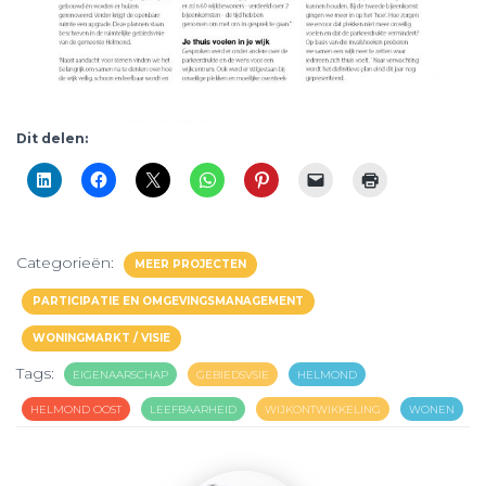
Dit delen:
Categorieën:
MEER PROJECTEN
PARTICIPATIE EN OMGEVINGSMANAGEMENT
WONINGMARKT / VISIE
Tags:
EIGENAARSCHAP
GEBIEDSVSIE
HELMOND
HELMOND OOST
LEEFBAARHEID
WIJKONTWIKKELING
WONEN