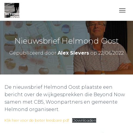
TOGG
Nieuwsbrief Helmond Oost
Gepubliceerd door
Alex Sievers
op
22/06/2022
De nieuwsbrief Helmond Oost plaatste een
bericht over de wijkgesprekken die Beyond Now
samen met CB5, Woonpartners en gemeente
Helmond organiseert.
Klik hier voor de beter leesbare pdf
Downloaden