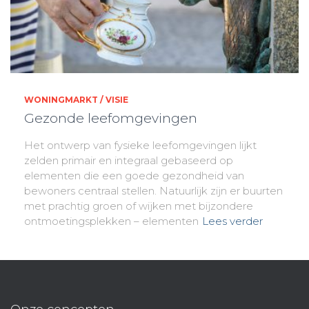
WONINGMARKT / VISIE
Gezonde leefomgevingen
Het ontwerp van fysieke leefomgevingen lijkt
zelden primair en integraal gebaseerd op
elementen die een goede gezondheid van
bewoners centraal stellen. Natuurlijk zijn er buurten
met prachtig groen of wijken met bijzondere
ontmoetingsplekken – elementen
Lees verder