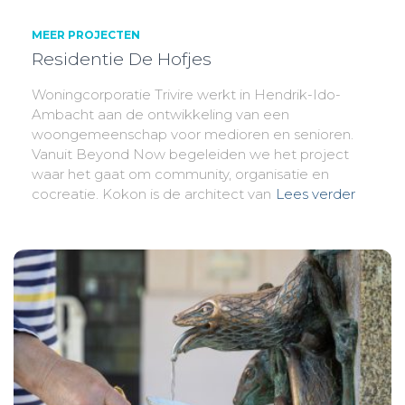
MEER PROJECTEN
Residentie De Hofjes
Woningcorporatie Trivire werkt in Hendrik-Ido-
Ambacht aan de ontwikkeling van een
woongemeenschap voor medioren en senioren.
Vanuit Beyond Now begeleiden we het project
waar het gaat om community, organisatie en
cocreatie. Kokon is de architect van
Lees verder