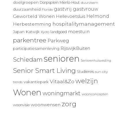
doelgroepen
Dorpsplein Mierlo-Hout
duurzaam
gastvrij
gastvrouw
duurzaamheid
Florida
Geworteld Wonen
Helmond
Hellevoetsluis
hospitalitymanagement
Herbestemming
moestuin
Japan
Katwijk
landgoed
Kyoto
parkentree
Parkweg
RijswijkBuiten
participatiesamenleving
senioren
Schiedam
Seniorenhuisvesting
Senior Smart Living
Studiereis
sun city
welzijn
Vitaal&Zo
vakantiepark
trends
Wonen
woningmarkt
woonconcepten
zorg
woonwensen
woonvisie