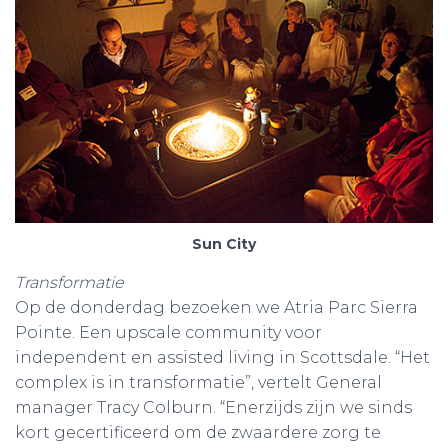
Sun City
Transformatie
Op de donderdag bezoeken we Atria Parc Sierra
Pointe. Een upscale community voor
independent en assisted living in Scottsdale. “Het
complex is in transformatie”, vertelt General
manager Tracy Colburn. “Enerzijds zijn we sinds
kort gecertificeerd om de zwaardere zorg te