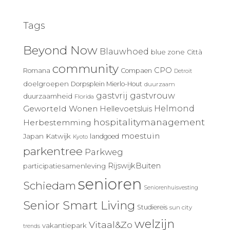
Tags
Beyond Now
Blauwhoed
blue zone
Città
community
CPO
Romana
Compaen
Detroit
doelgroepen
Dorpsplein Mierlo-Hout
duurzaam
gastvrij
gastvrouw
duurzaamheid
Florida
Geworteld Wonen
Helmond
Hellevoetsluis
hospitalitymanagement
Herbestemming
moestuin
Japan
Katwijk
landgoed
Kyoto
parkentree
Parkweg
RijswijkBuiten
participatiesamenleving
senioren
Schiedam
Seniorenhuisvesting
Senior Smart Living
Studiereis
sun city
welzijn
Vitaal&Zo
vakantiepark
trends