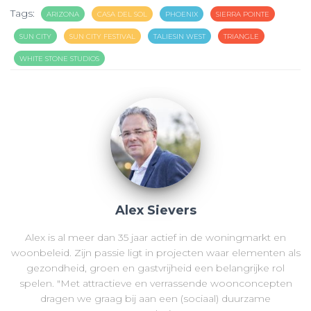
Tags:
ARIZONA
CASA DEL SOL
PHOENIX
SIERRA POINTE
SUN CITY
SUN CITY FESTIVAL
TALIESIN WEST
TRIANGLE
WHITE STONE STUDIOS
Alex Sievers
Alex is al meer dan 35 jaar actief in de woningmarkt en
woonbeleid. Zijn passie ligt in projecten waar elementen als
gezondheid, groen en gastvrijheid een belangrijke rol
spelen. "Met attractieve en verrassende woonconcepten
dragen we graag bij aan een (sociaal) duurzame