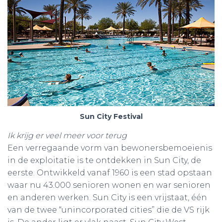
Sun City Festival
Ik krijg er veel meer voor terug
Een verregaande vorm van bewonersbemoeienis
in de exploitatie is te ontdekken in Sun City, de
eerste. Ontwikkeld vanaf 1960 is een stad opstaan
waar nu 43.000 senioren wonen en war senioren
en anderen werken. Sun City is een vrijstaat, één
van de twee “unincorporated cities” die de VS rijk