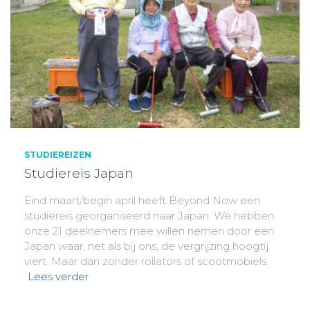
STUDIEREIZEN
Studiereis Japan
Eind maart/begin april heeft Beyond Now een
studiereis georganiseerd naar Japan. We hebben
onze 21 deelnemers mee willen nemen door een
Japan waar, net als bij ons, de vergrijzing hoogtij
viert. Maar dan zonder rollators of scootmobiels.
Lees verder