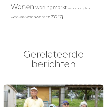
Wonen
woningmarkt
woonconcepten
zorg
woonwensen
woonvisie
Gerelateerde
berichten