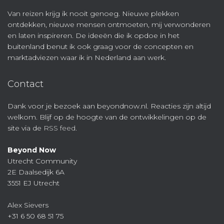
Van reizen krijg ik nooit genoeg. Nieuwe plekken
ontdekken, nieuwe mensen ontmoeten, mij verwonderen
en laten inspireren. De ideeën die ik opdoe in het
buitenland benut ik ook graag voor de concepten en
marktadviezen waar ik in Nederland aan werk.
Contact
Dank voor je bezoek aan beyondnow.nl. Reacties zijn altijd
welkom. Blijf op de hoogte van de ontwikkelingen op de
site via de
RSS feed
.
Beyond Now
Utrecht Community
2E Daalsedijk 6A
3551 EJ Utrecht
Alex Sievers
+31 6 50 68 51 75