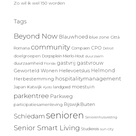
Zo wil ik wel 150 worden
Tags
Beyond Now
Blauwhoed
blue zone
Città
community
CPO
Romana
Compaen
Detroit
doelgroepen
Dorpsplein Mierlo-Hout
duurzaam
gastvrij
gastvrouw
duurzaamheid
Florida
Geworteld Wonen
Helmond
Hellevoetsluis
hospitalitymanagement
Herbestemming
moestuin
Japan
Katwijk
landgoed
Kyoto
parkentree
Parkweg
RijswijkBuiten
participatiesamenleving
senioren
Schiedam
Seniorenhuisvesting
Senior Smart Living
Studiereis
sun city