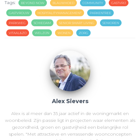
Tags:
BEYOND NOW
BLAUWHOED
COMMUNITY
GASTVRIJ
GASTVROUW
HOSPITALITYMANAGEMENT
PARKENTREE
PARKWEG
SCHIEDAM
SENIOR SMART LIVING
SENIOREN
VITAAL&ZO
WELZIJN
WONEN
ZORG
Alex Sievers
Alex is al meer dan 35 jaar actief in de woningmarkt en
woonbeleid. Zijn passie ligt in projecten waar elementen als
gezondheid, groen en gastvrijheid een belangrijke rol
spelen. "Met attractieve en verrassende woonconcepten