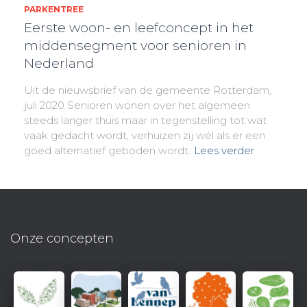
PARKENTREE
Eerste woon- en leefconcept in het
middensegment voor senioren in
Nederland
Uit de nieuwsbrief van de gemeente Rotterdam,
juli 2020 Senioren wonen over het algemeen
steeds langer thuis maar in tegenstelling tot wat
vaak gedacht wordt, verhuizen zij wél als er een
goed alternatief geboden wordt.
Lees verder
Onze concepten