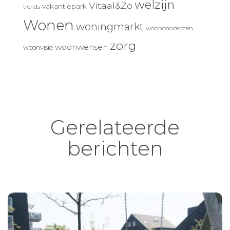
welzijn
Vitaal&Zo
vakantiepark
trends
Wonen
woningmarkt
woonconcepten
zorg
woonwensen
woonvisie
Gerelateerde
berichten