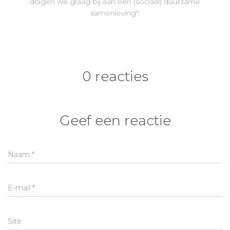
dragen we graag bij aan een (sociaal) duurzame
samenleving".
0 reacties
Geef een reactie
Naam
*
E-mail
*
Site