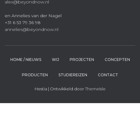
alex@beyondnow.nl
en Annelies van der Nagel
+31 6 53 79 36 98
annelies@beyondnow.nl
HOME / NIEUWS
WIJ
PROJECTEN
CONCEPTEN
PRODUCTEN
STUDIEREIZEN
CONTACT
Hestia | Ontwikkeld door
ThemeIsle