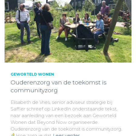
GEWORTELD WONEN
Ouderenzorg van de toekomst is
communityzorg
Elisabeth de Vries, senior adviseur strategie bij
Saffier schreef op LinkedIn onderstaande tekst,
naar aanleiding van een bezoek aan Geworteld
Wonen dat Beyond Now organiseerde.
Ouderenzorg van de toekomst is communityzorg.
Hoe zorg je dat
Lees verder