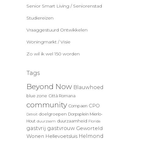
Senior Smart Living / Seniorenstad
Studiereizen
Vraaggestuurd Ontwikkelen
Woningmarkt / Visie
Zo wil ik wel 150 worden
Tags
Beyond Now
Blauwhoed
blue zone
Città Romana
community
CPO
Compaen
doelgroepen
Dorpsplein Mierlo-
Detroit
duurzaamheid
Hout
duurzaam
Florida
gastvrij
gastvrouw
Geworteld
Wonen
Helmond
Hellevoetsluis