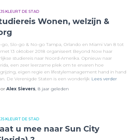
IJS KLEURT DE STAD
tudiereis Wonen, welzijn &
org
-go, Slo-go & No-go Tampa, Orlando en Miami Van 8 tot
 met 13 oktober 2018 organiseert Beyond Now haar
arlijkse studiereis naar Noord-Amerika. Opnieuw naar
orida, een zeer leerzame plek om te ervaren hoe
rgrijzing, eigen regie en lifestylemanagement hand in hand
an. De Verenigde Staten is een wonderlijk
Lees verder
or
Alex Sievers
,
8 jaar
geleden
IJS KLEURT DE STAD
aat u mee naar Sun City
Florida) ?