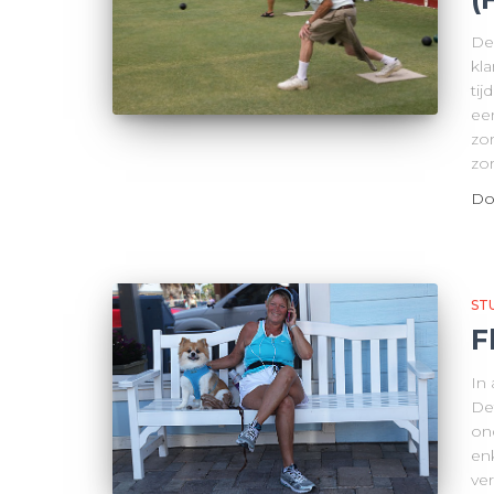
De
kla
tij
ee
zo
zor
Do
ST
F
In
De
on
en
ver