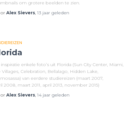
umbnails om grotere beelden te zien.
or
Alex Sievers
,
13 jaar
geleden
UDIEREIZEN
lorida
 inspiratie enkele foto’s uit Florida (Sun City Center, Miami,
 Villages, Celebration, Bellalago, Hidden Lake,
mosassa) van eerdere studiereizen (maart 2007,
il 2008, maart 2011, april 2013, november 2015)
or
Alex Sievers
,
14 jaar
geleden