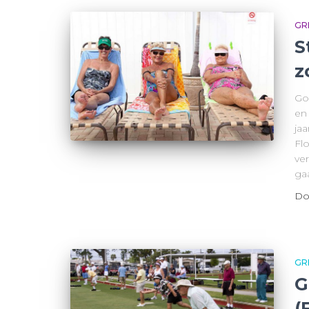
GR
S
z
Go
en
ja
Fl
ve
ga
Do
GR
G
(