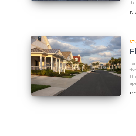
th
Do
ST
F
Ter
the
Ho
apr
Do