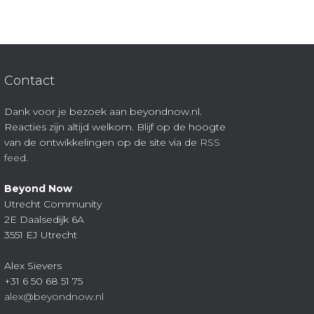
Contact
Dank voor je bezoek aan beyondnow.nl.
Reacties zijn altijd welkom. Blijf op de hoogte
van de ontwikkelingen op de site via de
RSS
feed
.
Beyond Now
Utrecht Community
2E Daalsedijk 6A
3551 EJ Utrecht
Alex Sievers
+31 6 50 68 51 75
alex@beyondnow.nl