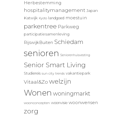
Herbestemming
hospitalitymanagement
Japan
moestuin
Katwijk
landgoed
Kyoto
parkentree
Parkweg
participatiesamenleving
Schiedam
RijswijkBuiten
senioren
Seniorenhuisvesting
Senior Smart Living
vakantiepark
Studiereis
sun city
trends
welzijn
Vitaal&Zo
Wonen
woningmarkt
woonwensen
woonvisie
woonconcepten
zorg