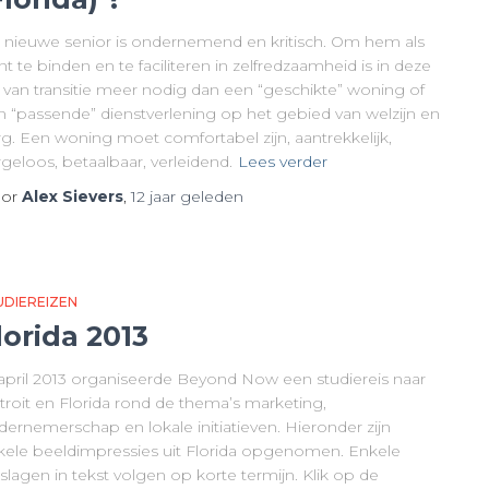
 nieuwe senior is ondernemend en kritisch. Om hem als
nt te binden en te faciliteren in zelfredzaamheid is in deze
d van transitie meer nodig dan een “geschikte” woning of
n “passende” dienstverlening op het gebied van welzijn en
rg. Een woning moet comfortabel zijn, aantrekkelijk,
geloos, betaalbaar, verleidend.
Lees verder
or
Alex Sievers
,
12 jaar
geleden
UDIEREIZEN
lorida 2013
 april 2013 organiseerde Beyond Now een studiereis naar
troit en Florida rond de thema’s marketing,
dernemerschap en lokale initiatieven. Hieronder zijn
kele beeldimpressies uit Florida opgenomen. Enkele
slagen in tekst volgen op korte termijn. Klik op de