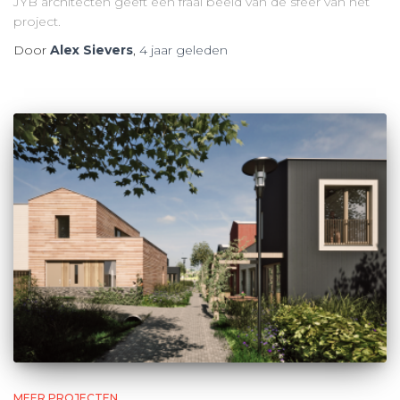
JYB architecten geeft een fraai beeld van de sfeer van het
project.
Door
Alex Sievers
,
4 jaar
geleden
MEER PROJECTEN