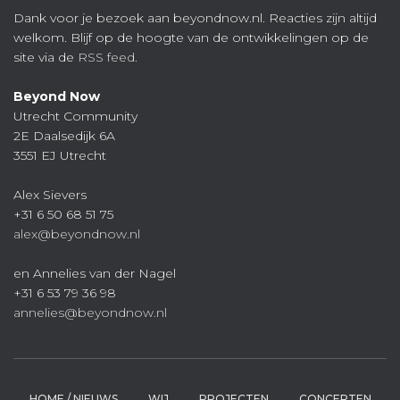
Dank voor je bezoek aan beyondnow.nl. Reacties zijn altijd
welkom. Blijf op de hoogte van de ontwikkelingen op de
site via de
RSS feed
.
Beyond Now
Utrecht Community
2E Daalsedijk 6A
3551 EJ Utrecht
Alex Sievers
+31 6 50 68 51 75
alex@beyondnow.nl
en Annelies van der Nagel
+31 6 53 79 36 98
annelies@beyondnow.nl
HOME / NIEUWS
WIJ
PROJECTEN
CONCEPTEN