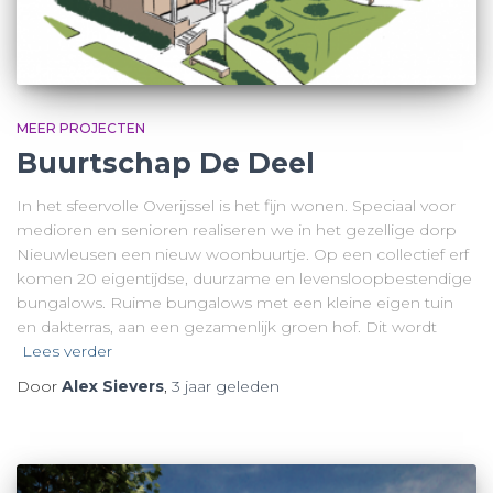
MEER PROJECTEN
Buurtschap De Deel
In het sfeervolle Overijssel is het fijn wonen. Speciaal voor
medioren en senioren realiseren we in het gezellige dorp
Nieuwleusen een nieuw woonbuurtje. Op een collectief erf
komen 20 eigentijdse, duurzame en levensloopbestendige
bungalows. Ruime bungalows met een kleine eigen tuin
en dakterras, aan een gezamenlijk groen hof. Dit wordt
Lees verder
Door
Alex Sievers
,
3 jaar
geleden