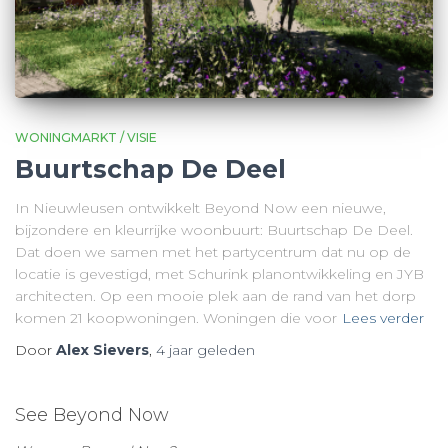
WONINGMARKT / VISIE
Buurtschap De Deel
In Nieuwleusen ontwikkelt Beyond Now een nieuwe,
bijzondere en kleurrijke woonbuurt: Buurtschap De Deel.
Dat doen we samen met het partycentrum dat nu op de
locatie is gevestigd, met Schurink planontwikkeling en JYB
architecten. Op een mooie plek aan de rand van het dorp
komen 21 koopwoningen. Woningen die voor
Lees verder
Door
Alex Sievers
,
4 jaar
geleden
See Beyond Now