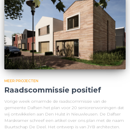
MEER PROJECTEN
Raadscommissie positief
Vorige week omarmde de raadscommissie van de
gemeente Dalfsen het plan voor 20 seniorenwoningen dat
wij ontwikkelen aan Den Hulst in Nieuwleusen. De Dalfser
Marskramer schreef een artikel over ons plan met de naam
Buurtschap De Deel. Het ontwerp is van JYB architecten.