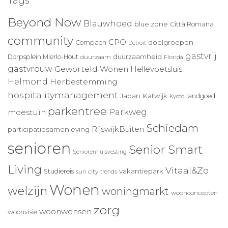
Tags
Beyond Now
Blauwhoed
blue zone
Città Romana
community
CPO
doelgroepen
Compaen
Detroit
gastvrij
duurzaamheid
Dorpsplein Mierlo-Hout
duurzaam
Florida
gastvrouw
Geworteld Wonen
Hellevoetsluis
Helmond
Herbestemming
hospitalitymanagement
Japan
Katwijk
landgoed
Kyoto
parkentree
Parkweg
moestuin
Schiedam
RijswijkBuiten
participatiesamenleving
senioren
Senior Smart
Seniorenhuisvesting
Living
Vitaal&Zo
vakantiepark
Studiereis
sun city
trends
Wonen
welzijn
woningmarkt
woonconcepten
zorg
woonwensen
woonvisie