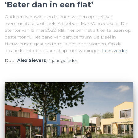
‘Beter dan in een flat’
Ouderen Nieuwleusen kunnen wonen op plek van
roemruchte discotheek. Artikel van Max Veerbeeke in De
Stentor van 19 mei 2022. Klik hier om het artikel te lezen op
destentor.nl. Het pand van partycentrum De Deel in
Nieuwleusen gaat op termijn gesloopt worden. Op de
locatie komt een buurtschap met woningen
Lees verder
Door
Alex Sievers
,
4 jaar
geleden