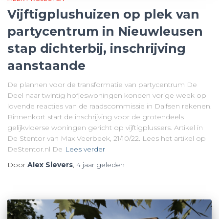
Vijftigplushuizen op plek van
partycentrum in Nieuwleusen
stap dichterbij, inschrijving
aanstaande
De plannen voor de transformatie van partycentrum De
Deel naar twintig hofjeswoningen konden vorige week op
lovende reacties van de raadscommissie in Dalfsen rekenen.
Binnenkort start de inschrijving voor de grotendeels
gelijkvloerse woningen gericht op vijftigplussers. Artikel in
De Stentor van Max Veerbeek, 21/10/22. Lees het artikel op
DeStentor.nl De
Lees verder
Door
Alex Sievers
,
4 jaar
geleden