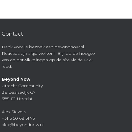
Contact
Dank voor je bezoek aan beyondnow.nl.
Reacties zijn altijd welkom. Blijf op de hoogte
van de ontwikkelingen op de site via de
RSS
feed
.
Beyond Now
Utrecht Community
2E Daalsedijk 6A
3551 EJ Utrecht
Alex Sievers
+31 6 50 68 51 75
alex@beyondnow.nl