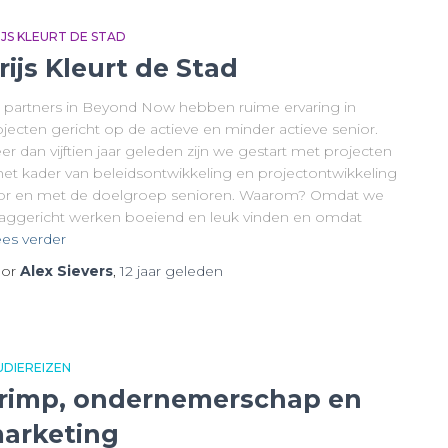
IJS KLEURT DE STAD
rijs Kleurt de Stad
 partners in Beyond Now hebben ruime ervaring in
jecten gericht op de actieve en minder actieve senior.
r dan vijftien jaar geleden zijn we gestart met projecten
 het kader van beleidsontwikkeling en projectontwikkeling
or en met de doelgroep senioren. Waarom? Omdat we
aaggericht werken boeiend en leuk vinden en omdat
es verder
or
Alex Sievers
,
12 jaar
geleden
UDIEREIZEN
rimp, ondernemerschap en
arketing