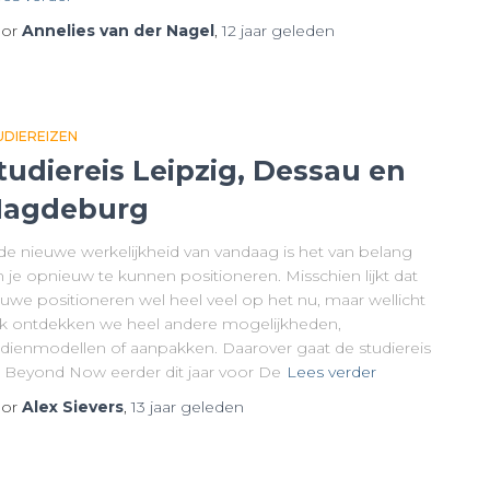
or
Annelies van der Nagel
,
12 jaar
geleden
UDIEREIZEN
tudiereis Leipzig, Dessau en
agdeburg
 de nieuwe werkelijkheid van vandaag is het van belang
 je opnieuw te kunnen positioneren. Misschien lijkt dat
euwe positioneren wel heel veel op het nu, maar wellicht
k ontdekken we heel andere mogelijkheden,
rdienmodellen of aanpakken. Daarover gaat de studiereis
e Beyond Now eerder dit jaar voor De
Lees verder
or
Alex Sievers
,
13 jaar
geleden