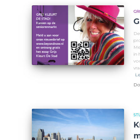
GR
G
De
pro
Mee
in
vo
vr
Le
Do
ST
K
m