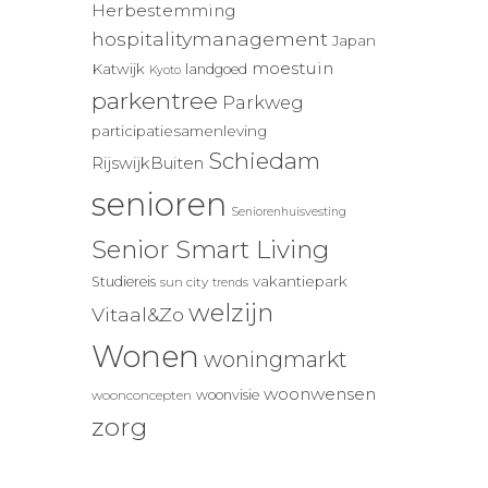
Herbestemming
hospitalitymanagement
Japan
moestuin
Katwijk
landgoed
Kyoto
parkentree
Parkweg
participatiesamenleving
Schiedam
RijswijkBuiten
senioren
Seniorenhuisvesting
Senior Smart Living
vakantiepark
Studiereis
sun city
trends
welzijn
Vitaal&Zo
Wonen
woningmarkt
woonwensen
woonvisie
woonconcepten
zorg