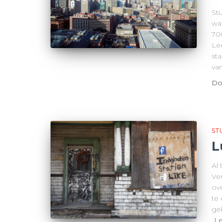
Stu
wa
700
Le
sta
va
Do
ST
L
Al 
Ve
ov
te
ge
Le