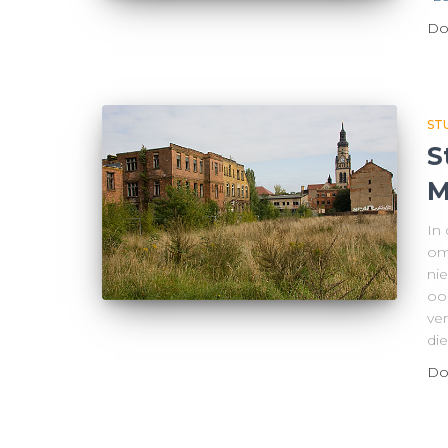
Do
ST
S
M
In
om
ni
oo
ve
di
Do