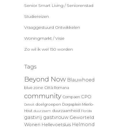
Senior Smart Living / Seniorenstad
Studiereizen
Vraaggestuurd Ontwikkelen
Woningmarkt / Visie
Zo wil ik wel 150 worden
Tags
Beyond Now
Blauwhoed
blue zone
Città Romana
community
CPO
Compaen
doelgroepen
Dorpsplein Mierlo-
Detroit
duurzaamheid
Hout
duurzaam
Florida
gastvrij
gastvrouw
Geworteld
Wonen
Helmond
Hellevoetsluis