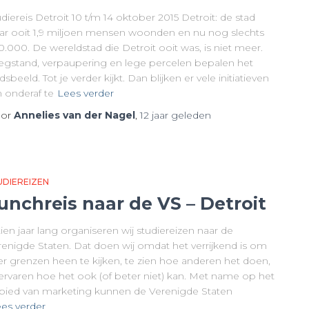
diereis Detroit 10 t/m 14 oktober 2015 Detroit: de stad
ar ooit 1,9 miljoen mensen woonden en nu nog slechts
.000. De wereldstad die Detroit ooit was, is niet meer.
egstand, verpaupering en lege percelen bepalen het
dsbeeld. Tot je verder kijkt. Dan blijken er vele initiatieven
n onderaf te
Lees verder
or
Annelies van der Nagel
,
12 jaar
geleden
UDIEREIZEN
unchreis naar de VS – Detroit
tien jaar lang organiseren wij studiereizen naar de
renigde Staten. Dat doen wij omdat het verrijkend is om
er grenzen heen te kijken, te zien hoe anderen het doen,
 ervaren hoe het ook (of beter niet) kan. Met name op het
bied van marketing kunnen de Verenigde Staten
es verder